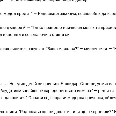
я модел преди…” — Радослава замълча, неспособна да изре
ше дъщеря й. — “Татко правеше всичко за мен, а ти присвои
в стената и се заключи в стаята си.
 как силите я напускат. “Защо е такава?” — мислеше тя. —
гла. Но един ден й се присъни Божидар. Стоеше, усмихваш
блуда, измъчвайки се заради неговата измяна,” — реши тя.
 е да оживея.” Оправи се, направи модерна прическа, обле
потници: “Радослава ще се докаже… или ще се провали?” Но