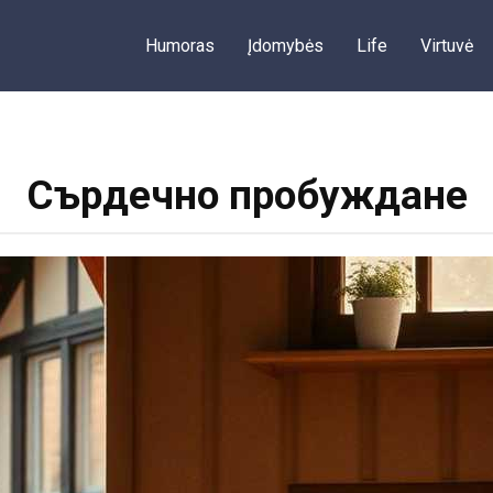
Humoras
Įdomybės
Life
Virtuvė
Сърдечно пробуждане