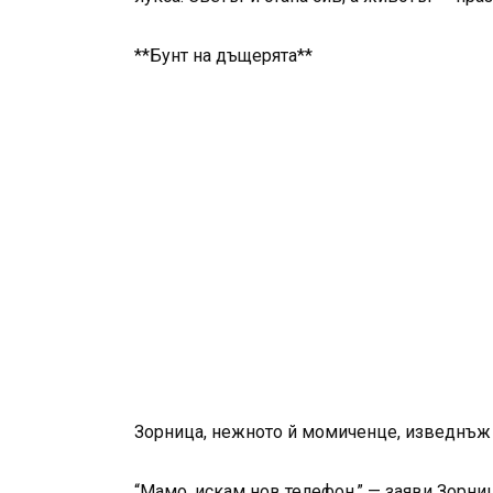
**Бунт на дъщерята**
Зорница, нежното й момиченце, изведнъж 
“Мамо, искам нов телефон,” — заяви Зорница