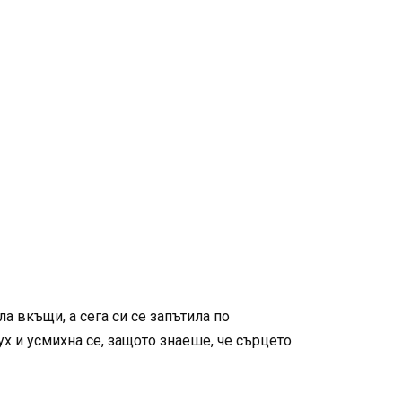
а вкъщи, а сега си се запътила по
х и усмихна се, защото знаеше, че сърцето