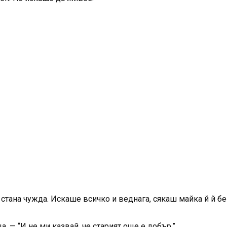
стана чужда. Искаше всичко и веднага, сякаш майка й й б
. — “И не ми казвай, че старият още е добър.”