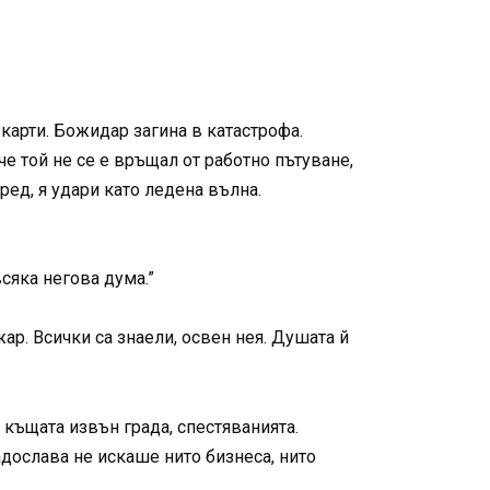
 карти. Божидар загина в катастрофа.
е той не се е връщал от работно пътуване,
ред, я удари като ледена вълна.
сяка негова дума.”
ар. Всички са знаели, освен нея. Душата й
къщата извън града, спестяванията.
адослава не искаше нито бизнеса, нито