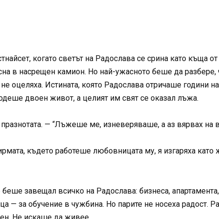
тнайсет, когато светът на Радослава се срина като къща от
сна в насрещен камион. Но най-ужасното беше да разбере, ч
не оцеляха. Истината, която Радослава отричаше години на
деше двоен живот, а целият им свят се оказал лъжа.
 празнотата. — “Лъжеше ме, изневеряваше, а аз вярвах на в
рмата, където работеше любовницата му, я изгаряха като ж
беше завещал всичко на Радослава: бизнеса, апартамента, 
а — за обучение в чужбина. Но парите не носеха радост. Р
зен. Не искаше да живее.