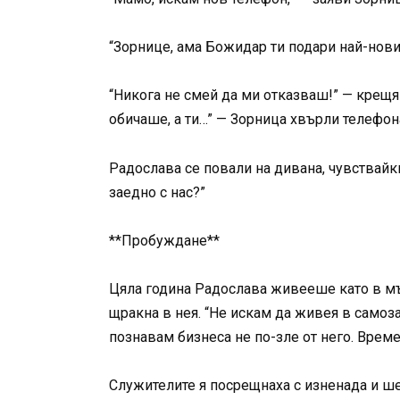
“Зорнице, ама Божидар ти подари най-нови
“Никога не смей да ми отказваш!” — крещя
обичаше, а ти…” — Зорница хвърли телефона 
Радослава се повали на дивана, чувствайки
заедно с нас?”
**Пробуждане**
Цяла година Радослава живееше като в мъ
щракна в нея. “Не искам да живея в самоза
познавам бизнеса не по-зле от него. Време
Служителите я посрещнаха с изненада и ше