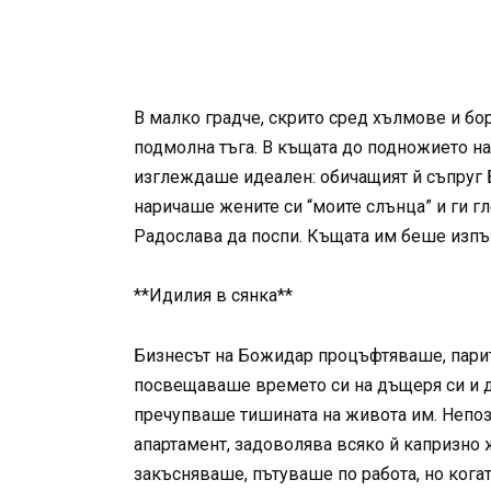
В малко градче, скрито сред хълмове и бор
подмолна тъга. В къщата до подножието н
изглеждаше идеален: обичащият й съпруг 
наричаше жените си “моите слънца” и ги г
Радослава да поспи. Къщата им беше изпъл
**Идилия в сянка**
Бизнесът на Божидар процъфтяваше, парите 
посвещаваше времето си на дъщеря си и д
пречупваше тишината на живота им. Непозн
апартамент, задоволява всяко й капризно 
закъсняваше, пътуваше по работа, но кога