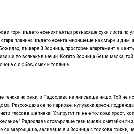
ови гори, където есеният вятър разнасяше сухи листа по у
а стара планина, където есента миришеше на смърч и дим,
Божидар, дъщеря й Зорница, просторен апартамент в центъ
лезеше по всякакъв начин. Когато Зорница беше малка, той
нена с любов, смях и топлина.
течаха на реки, и Радослава не липсваше нищо. Той не иск
ома. Разхождаха се по паркове, купуваха дрехи, подрежда
ати гласове шепнеха: “Съпругът ти не е толкова прост, кол
желание.” Радослава отхвърляше тези мисли, смятайки ги з
то се завръщаше, заливаше я и Зорница с толкова грижи, че