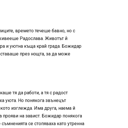
лиците, времето течеше бавно, но с
 живееше Радослава. Животът й
ра и уютна къща край града. Божидар
 ставаше през нощта, за да може
аше тя да работи, а тя с радост
ха уюта. Но понякога звънецът
кото изглежда. Има друга, наема й
а прояви на завист. Божидар понякога
 съмненията се стопяваха като утренна