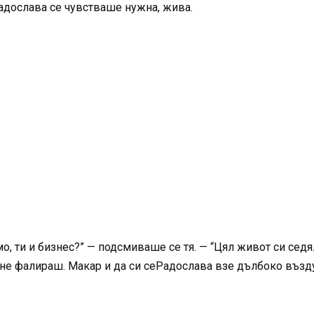
Радослава се чувстваше нужна, жива.
, ти и бизнес?” — подсмиваше се тя. — “Цял живот си седял
не фалираш. Макар и да си сеРадослава взе дълбоко възду