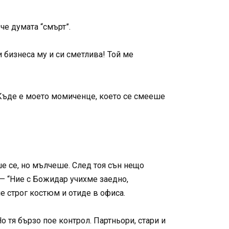
че думата “смърт”.
 бизнеса му и си сметлива! Той ме
 “Къде е моето момиченце, което се смееше
е се, но мълчеше. След тоя сън нещо
 — “Ние с Божидар учихме заедно,
че строг костюм и отиде в офиса.
 тя бързо пое контрол. Партньори, стари и