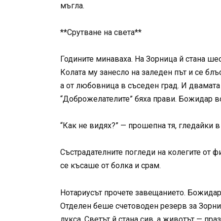
мъгла.
**Срутване на света**
Годините минаваха. На Зорница й стана шес
Колата му занесло на заледен път и се блъ
а от любовница в съседен град. И двамата 
“Доброжелателите” бяха прави. Божидар во
“Как не видях?” — прошепна тя, гледайки в
Състрадателните погледи на колегите от фи
се късаше от болка и срам.
Нотариусът прочете завещанието. Божидар 
Отделен беше счетоводен резерв за Зорниц
лукса. Светът й стана сив, а животът — пра