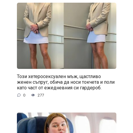
Този хетеросексуален мъж, щастливо
женен съпруг, обича да носи токчета и поли
като част от ежедневния си гардероб.
0
277