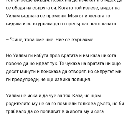
се обадя на съпруга си. Когато той излезе, видът на
Уилям веднага се промени. Мъжът и жената го
видяха и се втурнаха да го прегърнат, като казаха:
– “Сине, това сме ние. Ние се върнахме.
Но Уилям ги избута през вратата и им каза никога
повече да не идват тук. Те чукаха на вратата ни още
десет минути и поискаха да отворят, но съпругът ми
ги предупреди, че ще извика полиция.
Уилям не иска и да чуе за тях. Каза, че щом
родителите му не са го помнели толкова дълго, не би
трябвало да се появяват в живота му и сега