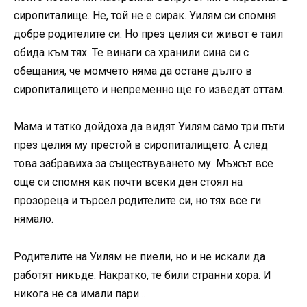
сиропиталище. Не, той не е сирак. Уилям си спомня
добре родителите си. Но през целия си живот е таил
обида към тях. Те винаги са хранили сина си с
обещания, че момчето няма да остане дълго в
сиропиталището и непременно ще го изведат оттам.
Мама и татко дойдоха да видят Уилям само три пъти
през целия му престой в сиропиталището. А след
това забравиха за съществуването му. Мъжът все
още си спомня как почти всеки ден стоял на
прозореца и търсел родителите си, но тях все ги
нямало.
Родителите на Уилям не пиели, но и не искали да
работят никъде. Накратко, те били странни хора. И
никога не са имали пари…