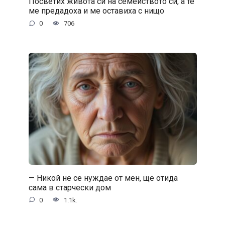
Посветих живота си на семейството си, а те
ме предадоха и ме оставиха с нищо
0
706
— Никой не се нуждае от мен, ще отида
сама в старчески дом
0
1.1k.