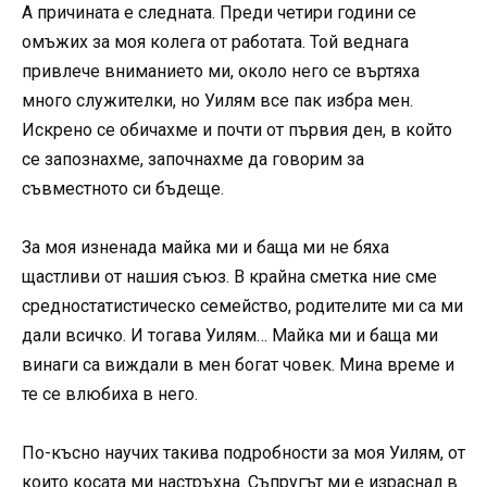
А причината е следната. Преди четири години се
омъжих за моя колега от работата. Той веднага
привлече вниманието ми, около него се въртяха
много служителки, но Уилям все пак избра мен.
Искрено се обичахме и почти от първия ден, в който
се запознахме, започнахме да говорим за
съвместното си бъдеще.
За моя изненада майка ми и баща ми не бяха
щастливи от нашия съюз. В крайна сметка ние сме
средностатистическо семейство, родителите ми са ми
дали всичко. И тогава Уилям… Майка ми и баща ми
винаги са виждали в мен богат човек. Мина време и
те се влюбиха в него.
По-късно научих такива подробности за моя Уилям, от
които косата ми настръхна. Съпругът ми е израснал в