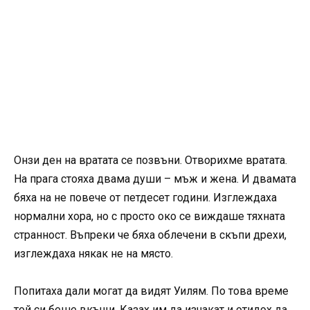
Онзи ден на вратата се позвъни. Отворихме вратата.
На прага стояха двама души – мъж и жена. И двамата
бяха на не повече от петдесет години. Изглеждаха
нормални хора, но с просто око се виждаше тяхната
странност. Въпреки че бяха облечени в скъпи дрехи,
изглеждаха някак не на място.
Попитаха дали могат да видят Уилям. По това време
той си беше вкъщи. Казах им да изчакат и отидох да