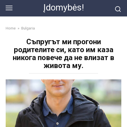
Skip
Įdomybės!
to
content
Home
»
Bulgaria
Съпругът ми прогони
родителите си, като им каза
никога повече да не влизат в
живота му.