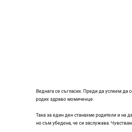
Веднага се съгласих. Преди да успеем да 
родих здраво момиченце.
Така за един ден станахме родители и на 
но съм убедена, че си заслужава. Чувствам