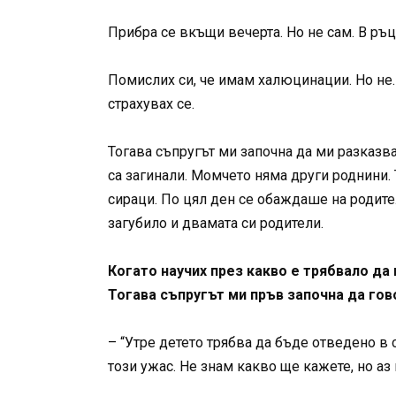
Прибра се вкъщи вечерта. Но не сам. В р
Помислих си, че имам халюцинации. Но не. 
страхувах се.
Тогава съпругът ми започна да ми разказв
са загинали. Момчето няма други роднини. 
сираци. По цял ден се обаждаше на родите
загубило и двамата си родители.
Когато научих през какво е трябвало да
Тогава съпругът ми пръв започна да гов
– “Утре детето трябва да бъде отведено в
този ужас. Не знам какво ще кажете, но аз 