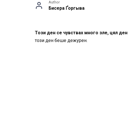
Author
Бисера Ґоргыва
Този ден се чувствах много зле, цял де
този ден беше дежурен.