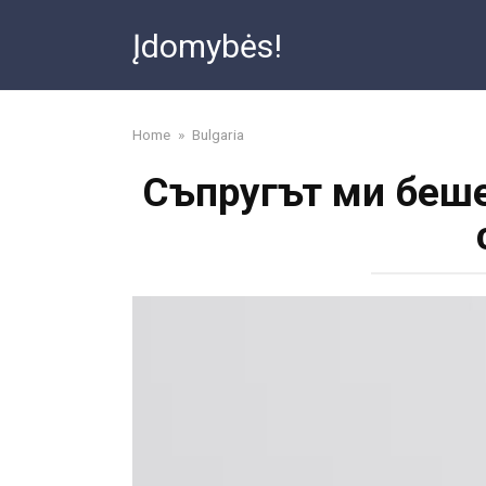
Skip
Įdomybės!
to
content
Home
»
Bulgaria
Съпругът ми беше 