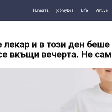
Humoras
Įdomybės
Life
Virtuvė
лекар и в този ден беше
се вкъщи вечерта. Не сам