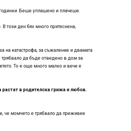
 годинки. Беше уплашено и плачеше.
 В този ден бях много притеснена,
ва на катастрофа, за съжаление и двамата
м трябвало да бъде отведено в дом за
тето. То е още много малко и вече е
а растат в родителска грижа и любов.
 е, че момчето е трябвало да преживее