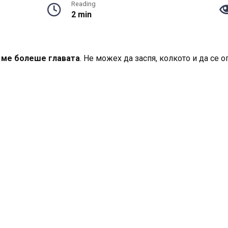
Reading
2 min
н ме болеше главата
. Не можех да заспя, колкото и да се 