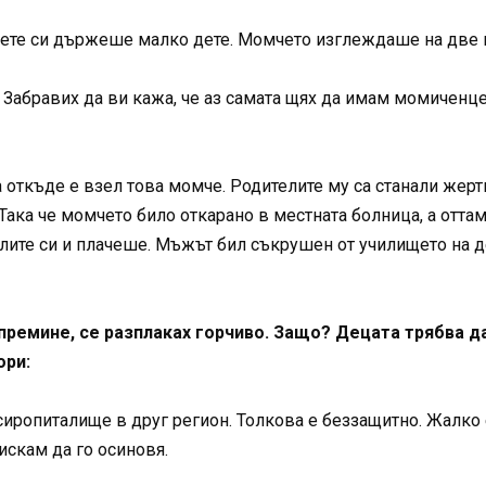
ъцете си държеше малко дете. Момчето изглеждаше на две
Забравих да ви кажа, че аз самата щях да имам момиченце.
а откъде е взел това момче. Родителите му са станали жерт
Така че момчето било откарано в местната болница, а отта
лите си и плачеше. Мъжът бил съкрушен от училището на де
 премине, се разплаках горчиво. Защо? Децата трябва д
ори:
 сиропиталище в друг регион. Толкова е беззащитно. Жалко
искам да го осиновя.