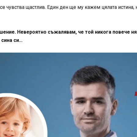
се чувства щастлив. Един ден ще му кажем цялата истина, 
шение. Невероятно съжалявам, че той никога повече ня
 сина си…