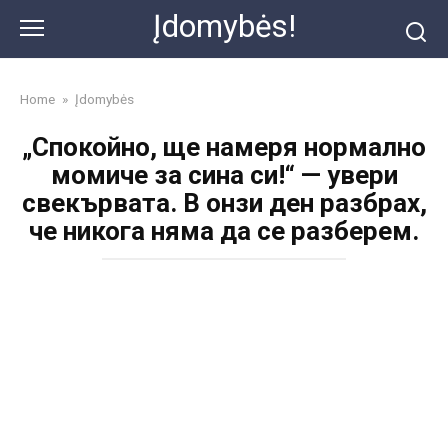
Skip
Įdomybės!
to
content
Home
»
Įdomybės
„Спокойно, ще намеря нормално
момиче за сина си!“ — увери
свекървата. В онзи ден разбрах,
че никога няма да се разберем.