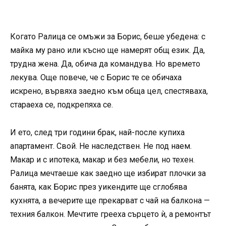
Когато Ралица се омъжи за Борис, беше убедена: с
майка му рано или късно ще намерят общ език. Да,
трудна жена. Да, обича да командува. Но времето
лекува. Още повече, че с Борис те се обичаха
искрено, вървяха заедно към обща цел, спестяваха,
стараеха се, подкрепяха се.
И ето, след три години брак, най-после купиха
апартамент. Свой. Не наследствен. Не под наем.
Макар и с ипотека, макар и без мебели, но техен.
Ралица мечтаеше как заедно ще избират плочки за
банята, как Борис през уикендите ще сглобява
кухнята, а вечерите ще прекарват с чай на балкона —
техния балкон. Мечтите грееха сърцето ѝ, а ремонтът