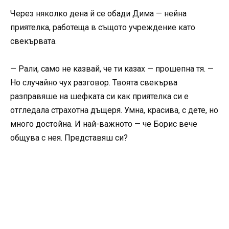
Через няколко дена й се обади Дима — нейна
приятелка, работеща в същото учреждение като
свекървата.
— Рали, само не казвай, че ти казах — прошепна тя. —
Но случайно чух разговор. Твоята свекърва
разправяше на шефката си как приятелка си е
отгледала страхотна дъщеря. Умна, красива, с дете, но
много достойна. И най-важното — че Борис вече
общува с нея. Представяш си?