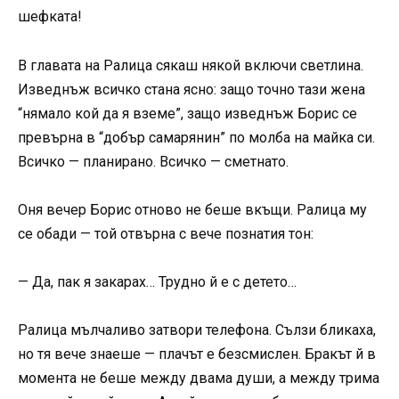
шефката!
В главата на Ралица сякаш някой включи светлина.
Изведнъж всичко стана ясно: защо точно тази жена
“нямало кой да я вземе”, защо изведнъж Борис се
превърна в “добър самарянин” по молба на майка си.
Всичко — планирано. Всичко — сметнато.
Оня вечер Борис отново не беше вкъщи. Ралица му
се обади — той отвърна с вече познатия тон:
— Да, пак я закарах… Трудно й е с детето…
Ралица мълчаливо затвори телефона. Сълзи бликаха,
но тя вече знаеше — плачът е безсмислен. Бракът й в
момента не беше между двама души, а между трима