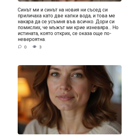
Синът ми и синът на новия ни съсед си
приличаха като две капки вода, и това ме
накара да се усъмня във всичко. Дори си
помислих, че мъжът ми крие изневяра… Но
истината, която открих, се оказа още по-
невероятна.
0
3