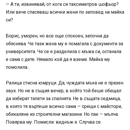
— А ти, извинявай, от кога си таксиметров шофьор?
Или вече спасяваш всички жени по заповед на майка
си?
Борис, уморен, но все още спокоен, започна да
обяснява. Че тази жена му е помагала с документи за
университета. Че се е разделила с мъжа си, останала
е сама с дете. Нямало кой да я вземе. Майка му
помолила…
Ралица стисна юмруци. Да, чуждата мъка не е празен
звук. Но не в същия вечер, в който той беше обещал
да изберат тапети за спалнята. Не в същата седмица,
в която тя въртеше всичко сама — срещи с майстори,
обикаляне из строителни магазини. Но пак — мълча.
Повярва му. Помисли: веднъж е. Случва се.