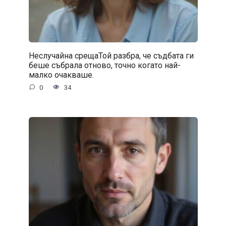
Неслучайна срещаТой разбра, че съдбата ги
беше събрала отново, точно когато най-
малко очакваше.
0
34