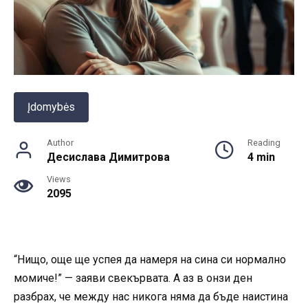
Įdomybės
Author
Reading
Десислава Димитрова
4 min
Views
2095
“Нищо, още ще успея да намеря на сина си нормално
момиче!” — заяви свекървата. А аз в онзи ден
разбрах, че между нас никога няма да бъде наистина