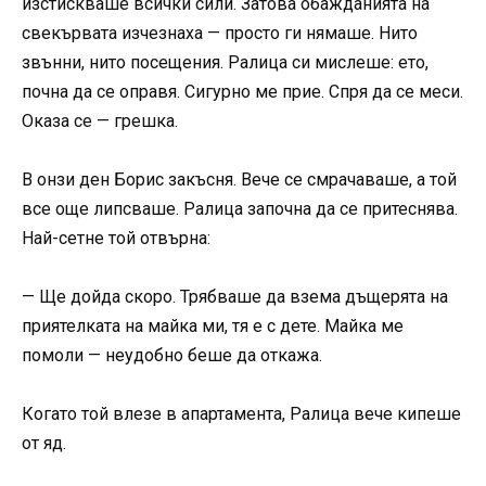
изстискваше всички сили. Затова обажданията на
свекървата изчезнаха — просто ги нямаше. Нито
звънни, нито посещения. Ралица си мислеше: ето,
почна да се оправя. Сигурно ме прие. Спря да се меси.
Оказа се — грешка.
В онзи ден Борис закъсня. Вече се смрачаваше, а той
все още липсваше. Ралица започна да се притеснява.
Най-сетне той отвърна:
— Ще дойда скоро. Трябваше да взема дъщерята на
приятелката на майка ми, тя е с дете. Майка ме
помоли — неудобно беше да откажа.
Когато той влезе в апартамента, Ралица вече кипеше
от яд.