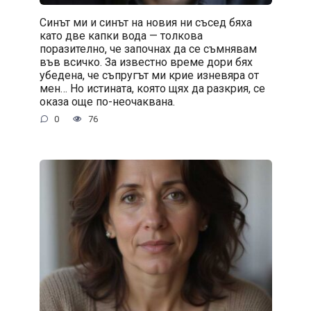
Синът ми и синът на новия ни съсед бяха
като две капки вода — толкова
поразително, че започнах да се съмнявам
във всичко. За известно време дори бях
убедена, че съпругът ми крие изневяра от
мен… Но истината, която щях да разкрия, се
оказа още по-неочаквана.
0
76