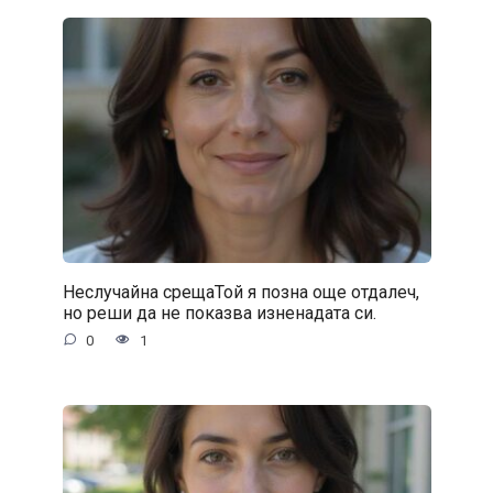
Неслучайна срещаТой я позна още отдалеч,
но реши да не показва изненадата си.
0
1