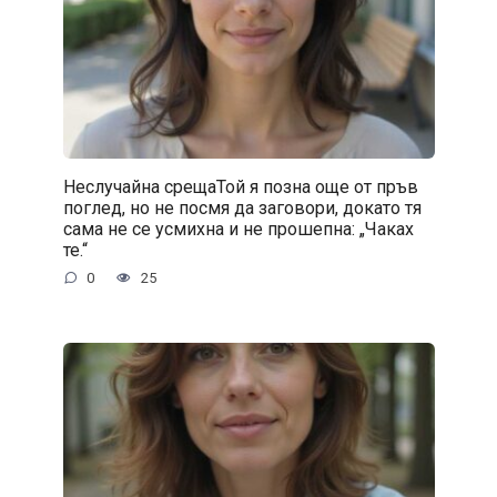
Неслучайна срещаТой я позна още от пръв
поглед, но не посмя да заговори, докато тя
сама не се усмихна и не прошепна: „Чаках
те.“
0
25