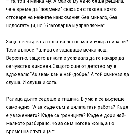
— тя, той и майка му. А майка му явно беше решила,
че е време да “подмени” снаха си с такава, която
отговаря на нейните изисквания: без минало, без
недостатъци, но “благодарна и управляема”.
Защо свекървата толкова лесно манипулира сина си?
Този въпрос Ралица си задаваше всяка нощ.
Вероятно, защото винаги е успявала да го накара да
се чувства виновен. Защото още от детство му е
вдъхвала: “Аз знам как е най-добре.” А той свикнал да
слуша. И слуша и сега.
Ралица дълго седеше в тишина. В ума ѝ се въртеше
само едно: “А аз къде съм в цялата тази работа? Къде
е уважението? Къде са границите? Къде е дори най-
малкото разбиране, че аз съм негова жена, а не
временна спътница?”