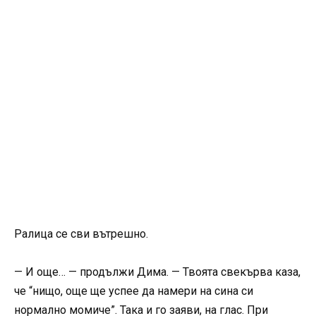
Ралица се сви вътрешно.
— И още… — продължи Дима. — Твоята свекърва каза,
че “нищо, още ще успее да намери на сина си
нормално момиче”. Така и го заяви, на глас. При