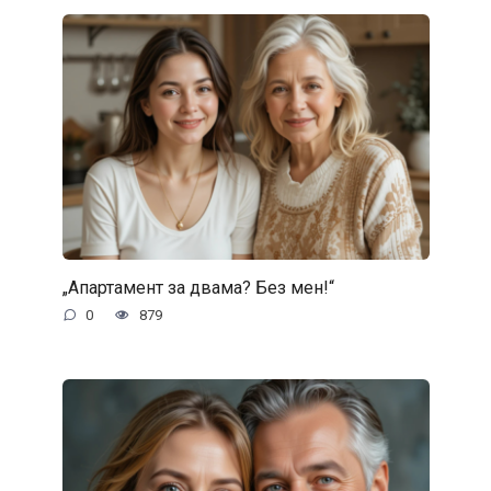
„Апартамент за двама? Без мен!“
0
879