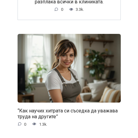
разплака всички в клиниката.
0
3.3k.
“Как научих хитрата си съседка да уважава
труда на другите”
0
1.3k.