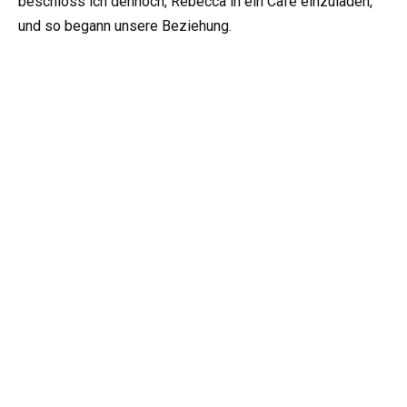
beschloss ich dennoch, Rebecca in ein Café einzuladen,
und so begann unsere Beziehung.