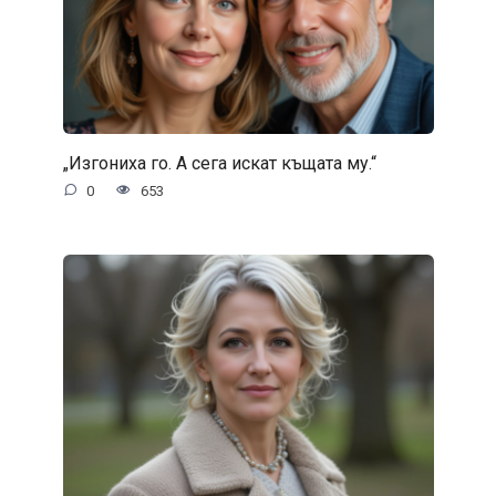
„Изгониха го. А сега искат къщата му.“
0
653