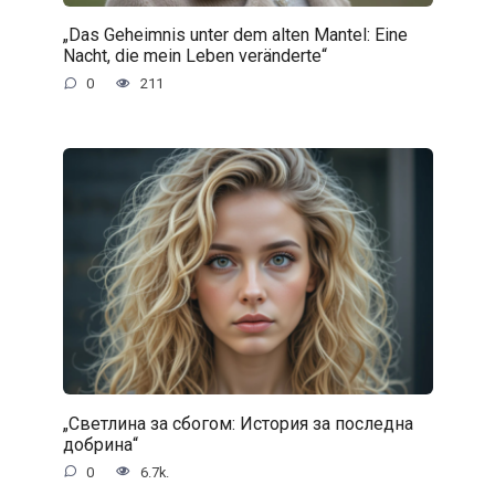
„Das Geheimnis unter dem alten Mantel: Eine
Nacht, die mein Leben veränderte“
0
211
„Светлина за сбогом: История за последна
добрина“
0
6.7k.