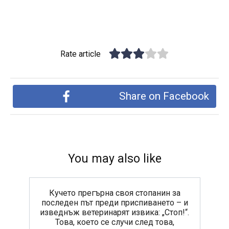
Rate article
Share on Facebook
You may also like
Кучето прегърна своя стопанин за
последен път преди приспиването – и
изведнъж ветеринарят извика: „Стоп!“.
Това, което се случи след това,