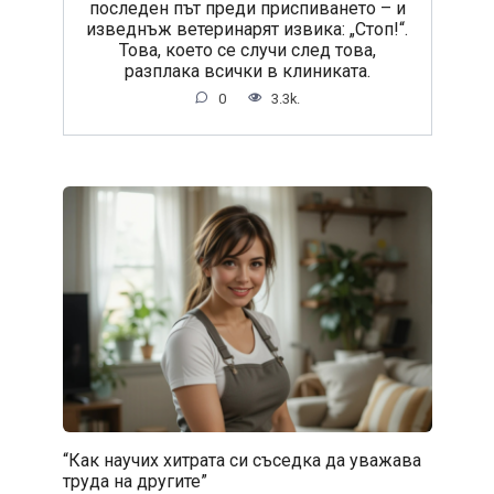
последен път преди приспиването – и
изведнъж ветеринарят извика: „Стоп!“.
Това, което се случи след това,
разплака всички в клиниката.
0
3.3k.
“Как научих хитрата си съседка да уважава
труда на другите”