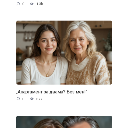
0
1.3k.
„Апартамент за двама? Без мен!“
0
877