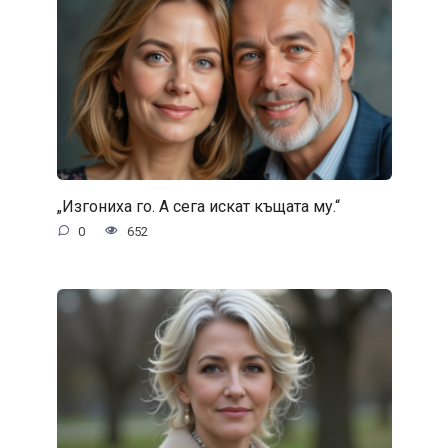
„Изгониха го. А сега искат къщата му.“
0
652