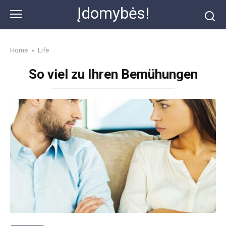
Skip
Įdomybės!
to
content
Home
»
Life
So viel zu Ihren Bemühungen