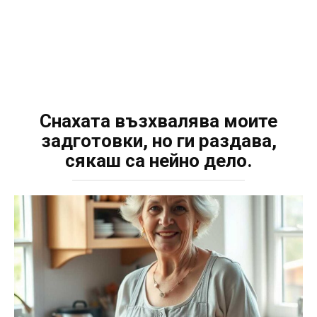
Снахата възхвалява моите
задготовки, но ги раздава,
сякаш са нейно дело.