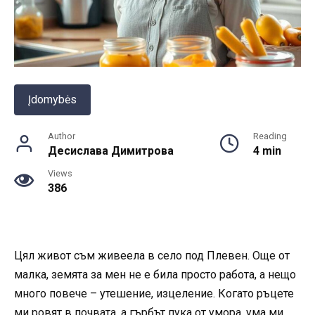
Įdomybės
Author
Reading
Десислава Димитрова
4 min
Views
386
Цял живот съм живеела в село под Плевен. Още от
малка, земята за мен не е била просто работа, а нещо
много повече – утешение, изцеление. Когато ръцете
ми ровят в почвата, а гърбът пука от умора, ума ми