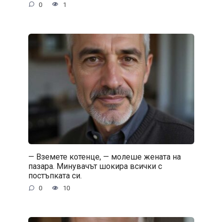
0
1
— Вземете котенце, — молеше жената на
пазара. Минувачът шокира всички с
постъпката си.
0
10