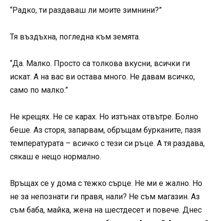
“Радко, ти раздаваш ли моите зимнини?”
Тя въздъхна, погледна към земята.
“Да. Малко. Просто са толкова вкусни, всички ги
искат. А на вас ви остава много. Не давам всичко,
само по малко.”
Не крещях. Не се карах. Но изтънах отвътре. Болно
беше. Аз сторя, запарвам, обръщам бурканите, пазя
температурата – всичко с тези си ръце. А тя раздава,
сякаш е нещо нормално.
Връщах се у дома с тежко сърце. Не ми е жално. Но
не за непознати ги правя, нали? Не съм магазин. Аз
съм баба, майка, жена на шестдесет и повече. Днес