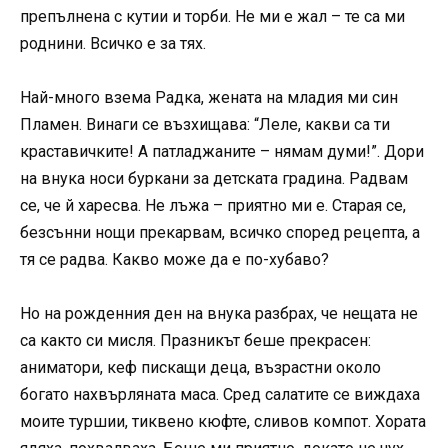
препълнена с кутии и торби. Не ми е жал – те са ми
роднини. Всичко е за тях.
Най-много взема Радка, жената на младия ми син
Пламен. Винаги се възхищава: “Леле, какви са ти
краставичките! А патладжаните – нямам думи!”. Дори
на внука носи буркани за детската градина. Радвам
се, че й харесва. Не лъжа – приятно ми е. Старая се,
безсънни нощи прекарвам, всичко според рецепта, а
тя се радва. Какво може да е по-хубаво?
Но на рожденния ден на внука разбрах, че нещата не
са както си мисля. Празникът беше прекрасен:
аниматори, кеф пискащи деца, възрастни около
богато нахвърляната маса. Сред салатите се виждаха
моите туршии, тиквено кюфте, сливов компот. Хората