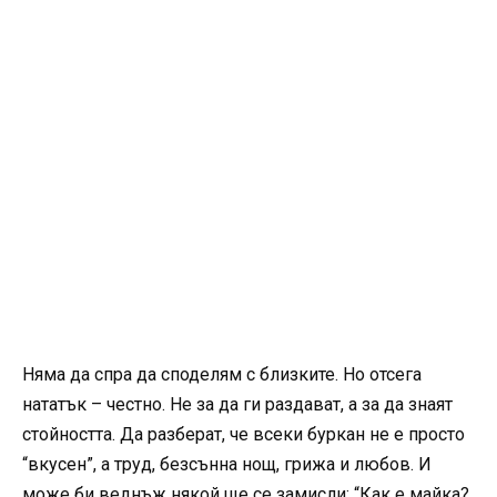
Няма да спра да споделям с близките. Но отсега
нататък – честно. Не за да ги раздават, а за да знаят
стойността. Да разберат, че всеки буркан не е просто
“вкусен”, а труд, безсънна нощ, грижа и любов. И
може би веднъж някой ще се замисли: “Как е майка?