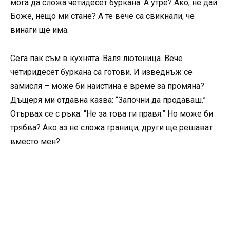
мога да сложа четидесет буркана. А утре? Ако, не дай
Боже, нещо ми стане? А те вече са свикнали, че
винаги ще има.
Сега пак съм в кухнята. Валя лютеница. Вече
четиридесет буркана са готови. И изведнъж се
замисля – може би наистина е време за промяна?
Дъщеря ми отдавна казва: “Започни да продаваш.”
Отървах се с ръка. “Не за това ги правя.” Но може би
трябва? Ако аз не сложа граници, други ще решават
вместо мен?