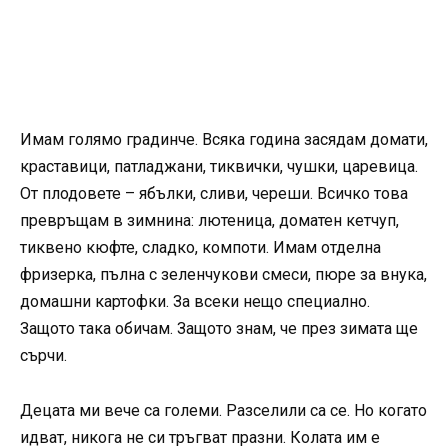
Имам голямо градинче. Всяка година засядам домати,
краставици, патладжани, тиквички, чушки, царевица.
От плодовете – ябълки, сливи, череши. Всичко това
превръщам в зимнина: лютеница, доматен кетчуп,
тиквено кюфте, сладко, компоти. Имам отделна
фризерка, пълна с зеленчукови смеси, пюре за внука,
домашни картофки. За всеки нещо специално.
Защото така обичам. Защото знам, че през зимата ще
сърчи.
Децата ми вече са големи. Разселили са се. Но когато
идват, никога не си тръгват празни. Колата им е