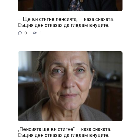
— Ще ви стигне пенсията, — каза снахата.
Същия ден отказах да гледам внуците.
0
1
„Пенсията ще ви стигне“ — каза снахата.
Същия ден отказах да гледам внуците.