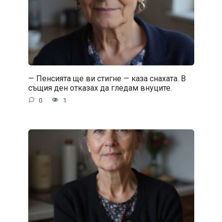
— Пенсията ще ви стигне — каза снахата. В
същия ден отказах да гледам внуците.
0
1