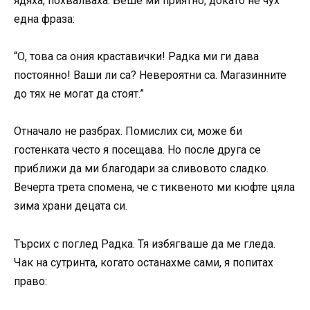
ядяха, похвалваха. Беше ми приятно, докато не чух
една фраза:
“О, това са ония краставички! Радка ми ги дава
постоянно! Ваши ли са? Невероятни са. Магазинните
до тях не могат да стоят.”
Отначало не разбрах. Помислих си, може би
гостенката често я посещава. Но после друга се
приближи да ми благодари за сливовото сладко.
Вечерта трета спомена, че с тиквеното ми кюфте цяла
зима храни децата си.
Търсих с поглед Радка. Тя избягваше да ме гледа.
Чак на сутринта, когато останахме сами, я попитах
право: