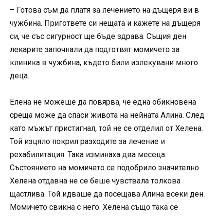
– Готова съм да платя за лечението на дъщеря ви в
чужбина. Пригответе си нещата и кажете на дъщеря
си, че със сигурност ще бъде здрава. Същия ден
лекарите започнали да подготвят момичето за
клиника в чужбина, където били излекувани много
деца.
Елена не можеше да повярва, че една обикновена
среща може да спаси живота на нейната Алина. След
като мъжът пристигнал, той не се отделил от Хелена.
Той изцяло покрил разходите за лечение и
рехабилитация. Така изминаха два месеца.
Състоянието на момичето се подобрило значително.
Хелена отдавна не се беше чувствала толкова
щастлива. Той идваше да посещава Алина всеки ден.
Момичето свикна с него. Хелена също така се