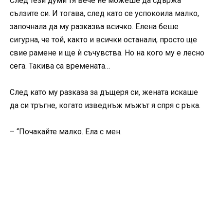
След тези думи тя вече не можеше да сдържа
сълзите си. И тогава, след като се успокоила малко,
започнала да му разказва всичко. Елена беше
сигурна, че той, както и всички останали, просто ще
свие рамене и ще ѝ съчувства. Но на кого му е лесно
сега. Такива са времената…
След като му разказа за дъщеря си, жената искаше
да си тръгне, когато изведнъж мъжът я спря с ръка.
– “Почакайте малко. Ела с мен.