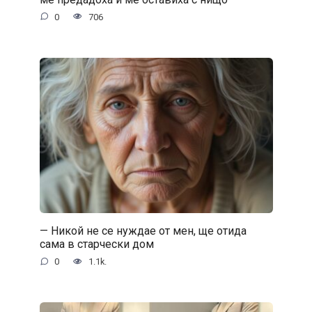
0
706
— Никой не се нуждае от мен, ще отида
сама в старчески дом
0
1.1k.