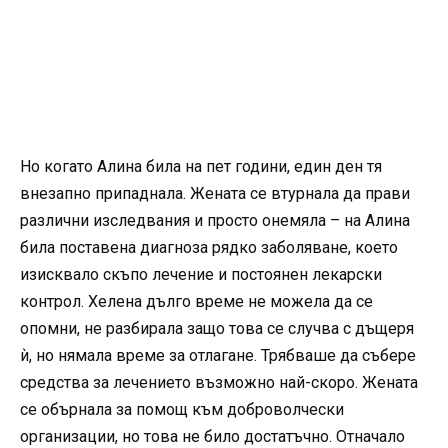
Но когато Алина била на пет години, един ден тя
внезапно припаднала. Жената се втурнала да прави
различни изследвания и просто онемяла – на Алина
била поставена диагноза рядко заболяване, което
изисквало скъпо лечение и постоянен лекарски
контрол. Хелена дълго време не можела да се
опомни, не разбирала защо това се случва с дъщеря
ѝ, но нямала време за отлагане. Трябваше да събере
средства за лечението възможно най-скоро. Жената
се обърнала за помощ към доброволчески
организации, но това не било достатъчно. Отначало