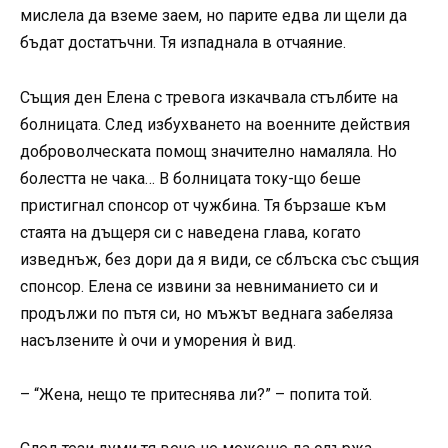
мислела да вземе заем, но парите едва ли щели да
бъдат достатъчни. Тя изпаднала в отчаяние.
Същия ден Елена с тревога изкачвала стълбите на
болницата. След избухването на военните действия
доброволческата помощ значително намаляла. Но
болестта не чака… В болницата току-що беше
пристигнал спонсор от чужбина. Тя бързаше към
стаята на дъщеря си с наведена глава, когато
изведнъж, без дори да я види, се сблъска със същия
спонсор. Елена се извини за невниманието си и
продължи по пътя си, но мъжът веднага забеляза
насълзените ѝ очи и уморения ѝ вид.
– “Жена, нещо те притеснява ли?” – попита той.