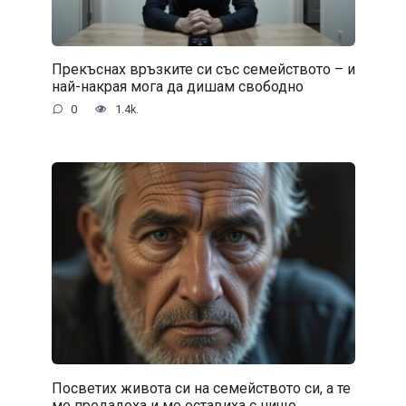
Прекъснах връзките си със семейството – и
най-накрая мога да дишам свободно
0
1.4k.
Посветих живота си на семейството си, а те
ме предадоха и ме оставиха с нищо