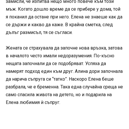
замисли, че изпитва нещо много повече към този
мъж. Когато дошло време да се прибере у дома, той
я поканил да остане при него. Елена не знаеше как да
се държи и какво да каже. В крайна сметка, след
дълъг размисъл, тя се съгласи.
Жената се страхувала да започне нова връзка, затова
в началото често имали недоразумения. По-късно
нещата започнали да се подобряват. Успяха да
намерят подход един към друг. Алина дори започнала
да нарича съпруга си “татко”. Наскоро Елена беше
разбрала, че е бременна. Така една случайна среща не
само спасила живота на детето, но и подарила на
Елена любимия ѝ съпруг.