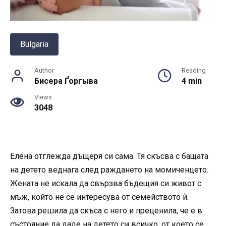
Bulgaria
Author
Reading
Бисера Ґоргыва
4 min
Views
3048
Елена отглежда дъщеря си сама. Тя скъсва с бащата
на детето веднага след раждането на момиченцето.
Жената не искала да свързва бъдещия си живот с
мъж, който не се интересува от семейството ѝ.
Затова решила да скъса с него и преценила, че е в
състояние да даде на детето си всичко, от което се