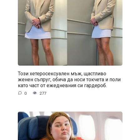
Този хетеросексуален мъж, щастливо
женен съпруг, обича да носи токчета и поли
като част от ежедневния си гардероб.
0
277