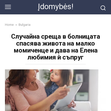
Skip
Įdomybės!
to
content
Home
»
Bulgaria
Случайна среща в болницата
спасява живота на малко
момиченце и дава на Елена
любимия ѝ съпруг