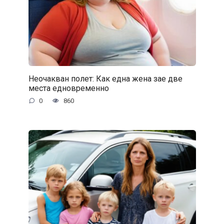
Неочакван полет: Как една жена зае две
места едновременно
0
860