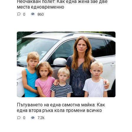
Неочакван полет: Как една жена зае две
места едновременно
0
860
Пътуването на една самотна майка: Как
една втора ръка кола промени всичко
0
7.2k.