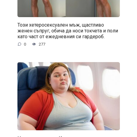
Този хетеросексуален мъж, щастливо
женен съпруг, обича да носи токчета и поли
като част от ежедневния си гардероб.
0
277