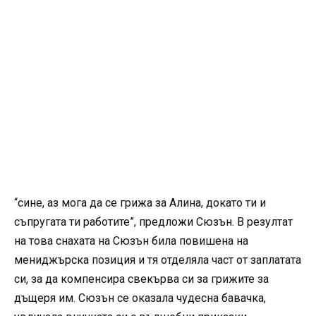
“сине, аз мога да се грижа за Алина, докато ти и
съпругата ти работите”, предложи Сюзън. В резултат
на това снахата на Сюзън била повишена на
мениджърска позиция и тя отделяла част от заплатата
си, за да компенсира свекърва си за грижите за
дъщеря им. Сюзън се оказала чудесна бавачка,