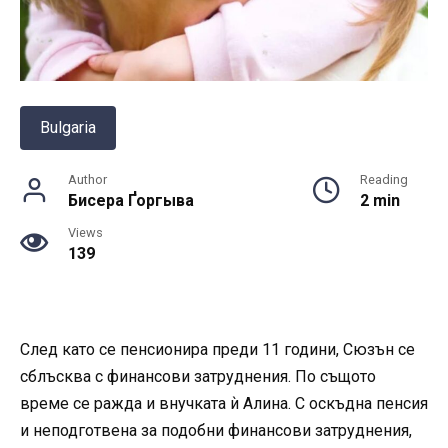
Bulgaria
Author
Reading
Бисера Ґоргыва
2 min
Views
139
След като се пенсионира преди 11 години, Сюзън се
сблъсква с финансови затруднения. По същото
време се ражда и внучката ѝ Алина. С оскъдна пенсия
и неподготвена за подобни финансови затруднения,