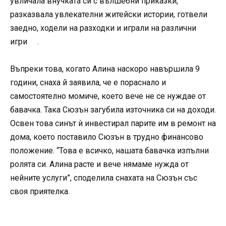
увличала внучката си с вълшебни приказки,
разказвала увлекателни житейски истории, готвели
заедно, ходели на разходки и играли на различни
игри .
Въпреки това, когато Алина наскоро навършила 9
години, снаха й заявила, че е пораснало и
самостоятелно момиче, което вече не се нуждае от
бавачка. Така Сюзън загубила източника си на доходи.
Освен това синът ѝ инвестирал парите им в ремонт на
дома, което поставило Сюзън в трудно финансово
положение. “Това е всичко, нашата бавачка изпълни
ролята си. Алина расте и вече нямаме нужда от
нейните услуги”, споделила снахата на Сюзън със
своя приятелка.