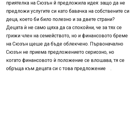
приятелка на Сюзън й предложила идея: защо да не
предложи услугите си като бавачка на собствените си
деца, което би било полезно и за двете страни?
Децата ѝ не само щяха да са спокойни, че за тях се
грижи член на семейството, но и финансовото бреме
на Сюзън щеше да бъде облекчено. Първоначално
Сюзън не приема предложението сериозно, но
когато финансовото ѝ положение се влошава, тя се
обръща към децата си с това предложение .