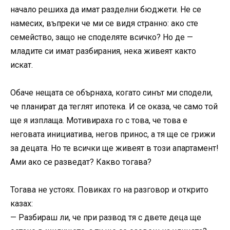
начало решиха да имат разделни бюджети. Не се
намесих, въпреки че ми се видя странно: ако сте
семейство, защо не споделяте всичко? Но де —
младите си имат разбирания, нека живеят както
искат.
Обаче нещата се обърнаха, когато синът ми сподели,
че планират да теглят ипотека. И се оказа, че само той
ще я изплаща. Мотивираха го с това, че това е
неговата инициатива, негов принос, а тя ще се грижи
за децата. Но те всички ще живеят в този апартамент!
Ами ако се разведат? Какво тогава?
Тогава не устоях. Повиках го на разговор и открито
казах:
— Разбираш ли, че при развод тя с двете деца ще