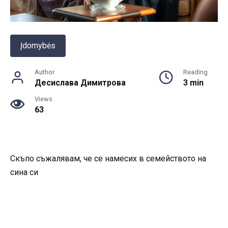
Įdomybės
Author
Reading
Десислава Димитрова
3 min
Views
63
Скъпо съжалявам, че се намесих в семейството на
сина си