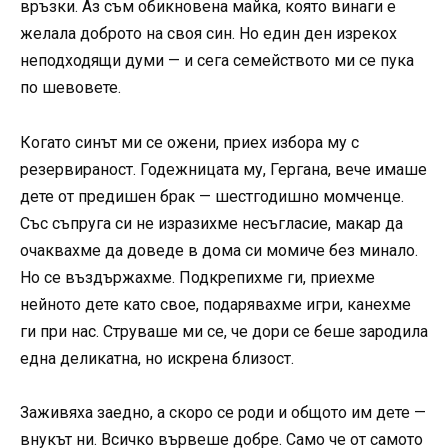
връзки. Аз съм обикновена майка, която винаги е
желала доброто на своя син. Но един ден изрекох
неподходящи думи — и сега семейството ми се пука
по шевовете.
Когато синът ми се ожени, приех избора му с
резервираност. Годежницата му, Гергана, вече имаше
дете от предишен брак — шестгодишно момченце.
Със съпруга си не изразихме несъгласие, макар да
очаквахме да доведе в дома си момиче без минало.
Но се въздържахме. Подкрепихме ги, приехме
нейното дете като свое, подарявахме игри, канехме
ги при нас. Струваше ми се, че дори се беше зародила
една деликатна, но искрена близост.
Заживяха заедно, а скоро се роди и общото им дете —
внукът ни. Всичко вървеше добре. Само че от самото