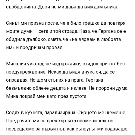
съобщенията. Дори не ми дава да виждам внука.
Синът ми призна после, че е било грешка да повтаря
моите думи — сега и той страда. Каза, че Гергана се е
обидила дълбоко, смята, че «не вярвам в любовта
им» и предричам провал.
Миналия уикенд, не издържайки, отидох при тях без
предупреждение. Исках да видя внука си, да се
оправдая. Но щом стъпих на прага, Гергана
безмълвно облече децата и излезе. Не пророни дума.
Мина покрай мен като през пустота.
Седях в кухнята, парализирана. Сърцето ме щемеше.
Пред очите ми се прехвърляха спомени: как ги
посрещахме за първи път, как съпругът ми подаваше