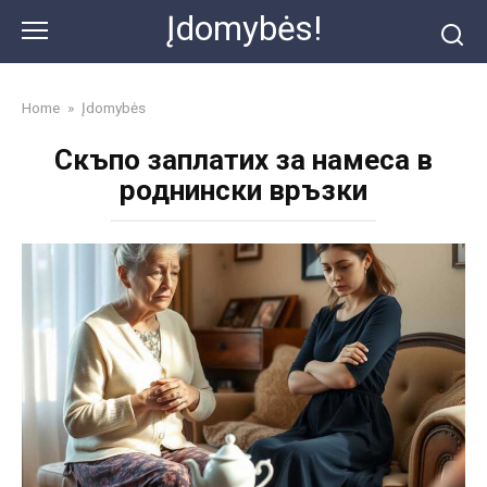
Skip
Įdomybės!
to
content
Home
»
Įdomybės
Скъпо заплатих за намеса в
роднински връзки