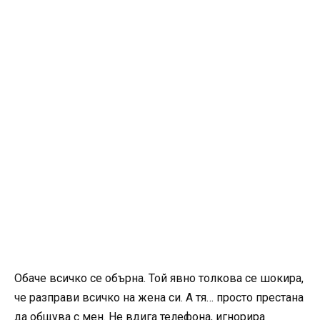
Обаче всичко се обърна. Той явно толкова се шокира,
че разправи всичко на жена си. А тя… просто престана
да общува с мен. Не вдига телефона, игнорира