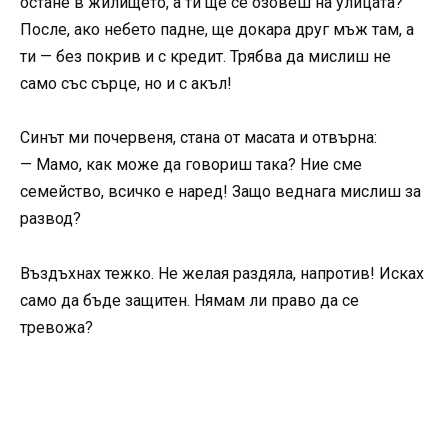
остане в жилището, а ти ще се озовеш на улицата?
После, ако небето падне, ще докара друг мъж там, а
ти — без покрив и с кредит. Трябва да мислиш не
само със сърце, но и с акъл!
Синът ми почервеня, стана от масата и отвърна:
— Мамо, как може да говориш така? Ние сме
семейство, всичко е наред! Защо веднага мислиш за
развод?
Въздъхнах тежко. Не желая раздяла, напротив! Исках
само да бъде защитен. Нямам ли право да се
тревожа?