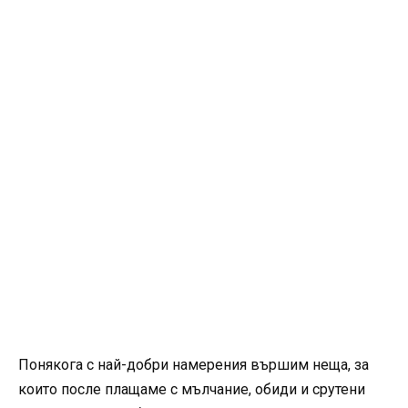
Понякога с най-добри намерения вършим неща, за
които после плащаме с мълчание, обиди и срутени