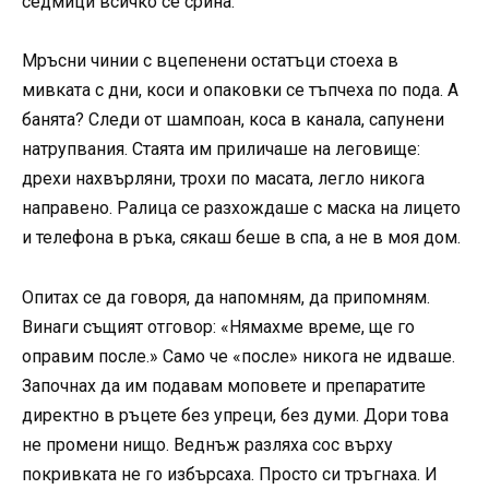
седмици всичко се срина.
Мръсни чинии с вцепенени остатъци стоеха в
мивката с дни, коси и опаковки се тъпчеха по пода. А
банята? Следи от шампоан, коса в канала, сапунени
натрупвания. Стаята им приличаше на леговище:
дрехи нахвърляни, трохи по масата, легло никога
направено. Ралица се разхождаше с маска на лицето
и телефона в ръка, сякаш беше в спа, а не в моя дом.
Опитах се да говоря, да напомням, да припомням.
Винаги същият отговор: «Нямахме време, ще го
оправим после.» Само че «после» никога не идваше.
Започнах да им подавам моповете и препаратите
директно в ръцете без упреци, без думи. Дори това
не промени нищо. Веднъж разляха сос върху
покривката не го избърсаха. Просто си тръгнаха. И