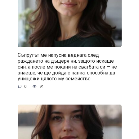
Съпругът ме напусна веднага след
раждането на дъщеря ни, защото искаше
син, а после ме покани на сватбата си — не
знаеше, че ще дойда с папка, способна да
унищожи цялото му семейство.
0
91