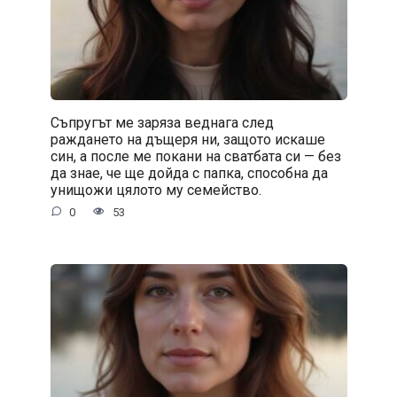
Съпругът ме заряза веднага след
раждането на дъщеря ни, защото искаше
син, а после ме покани на сватбата си — без
да знае, че ще дойда с папка, способна да
унищожи цялото му семейство.
0
53