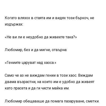
Когато влязох в стаята им и видях този бъркоч, не
издържах:
«Не ви ли е неудобно да живеете така?»
Любомир, без и да мигне, отвърна:
«Гениите царуват над хаоса.»
Само че аз не виждам гении в този хаос. Виждам
двама възрастни, на които им е удобно да живеят
като прасета и да ги чисти майка им.
Любомир обещаваше да помага пазаруване, сметки.