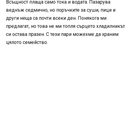
Всъщност плаща само тока и водата. Пазарува
веднъж седмично, но поръчките за суши, пици и
други неща са почти всеки ден. Понякога ми
предлагат, но това не ми топля сърцето хладилникът
си остава празен. С тези пари можехме да храним
цялото семейство.