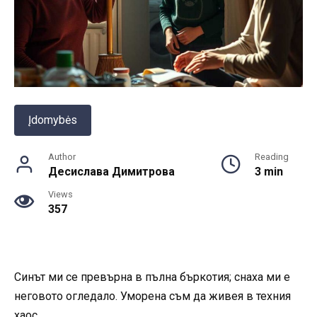
Įdomybės
Author
Reading
Десислава Димитрова
3 min
Views
357
Синът ми се превърна в пълна бъркотия; снаха ми е
неговото огледало. Уморена съм да живея в техния
хаос.