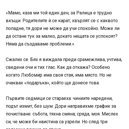
«Мамо, каза ми той един ден, за Ралица е трудно
вкъщи. Родителите ѝ се карат, хвърлят се с каквото
попадне, тя дори не може да учи спокойно. Може ли
да остане тук за малко, докато нещата се успокоят?
Няма да създаваме проблеми.»
Сжалих се. Бях я виждала преди срамежлива, учтива,
сведени очи и тих глас. Как да откажа? Особено
когато Любомир има своя стая, има място. Но не
очаквах «подаръка», който ще донесе това.
Първите седмици се стараеха: чиниите наредени,
подът измит, без шум. Дори направихме график за
почистване: събота, тяхна смяна; сряда, моя. Мислех
си, че може би наистина са узрели. Но след три