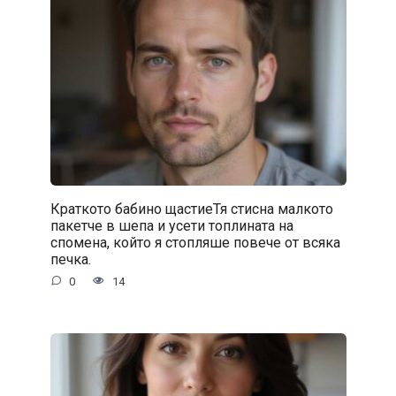
Краткото бабино щастиеТя стисна малкото
пакетче в шепа и усети топлината на
спомена, който я стопляше повече от всяка
печка.
0
14