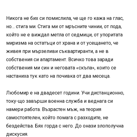
Никога не бих си помислила, че ще го кажа на глас,
но… стига ми. Стига ми от мръсните чинии, от пода,
който не е виждал метла от седмици, от упоритата
миризма на остатъци от храна и от усещането, че
живея при мързеливи съквартиранти, а не в
собствения си апартамент. Всичко това заради
собствения ми син и неговата «скъпа», които се
настаниха тук като на почивка от два месеца.
Любомир е на двадесет години. Учи дистанционно,
току-що завърши военна служба и веднага си
намери работа. Възрастен мъж, на теория
самостоятелен, който помага с разходите, не
бездейства. Бях горда с него. До онази злополучна
дискусия.