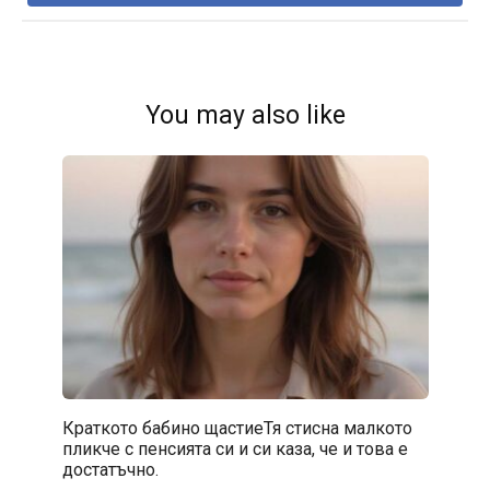
You may also like
Краткото бабино щастиеТя стисна малкото
пликче с пенсията си и си каза, че и това е
достатъчно.