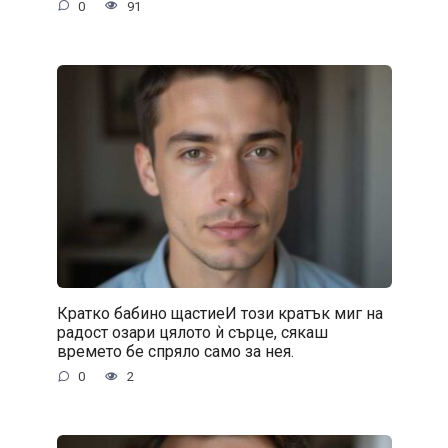
0
91
Кратко бабино щастиеИ този кратък миг на
радост озари цялото ѝ сърце, сякаш
времето бе спряло само за нея.
0
2