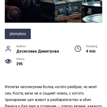
Įdomybės
Author
Reading
Десислава Димитрова
4 min
Views
395
Изпитах неописуема болка, когато разбрах, че моят
син, Коста, вече не е същият човек, с когото
прекарахме цял живот в разбирателство и обич.
Винаги е бил мил и отзивчив – златно момче, каквото