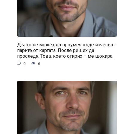
Дълго не можех да проумея къде изчезват
парите от картата. После реших да
проследя. Това, което открих – ме шокира.
0
6