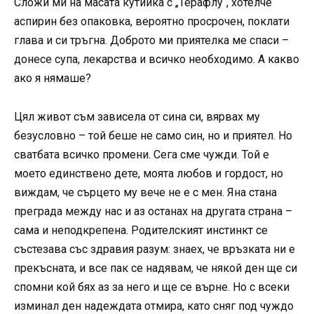
Сложи ми на масата кутийка с „Терафлу“, хотелче
аспирин без опаковка, вероятно просрочен, поклати
глава и си тръгна. Доброто ми приятелка ме спаси –
донесе супа, лекарства и всичко необходимо. А какво
ако я нямаше?
Цял живот съм зависела от сина си, вярвах му
безусловно – той беше не само син, но и приятел. Но
сватбата всичко промени. Сега сме чужди. Той е
моето единствено дете, моята любов и гордост, но
виждам, че сърцето му вече не е с мен. Яна стана
преграда между нас и аз останах на другата страна –
сама и неподкрепена. Родителският инстинкт се
състезава със здравия разум: знаех, че връзката ни е
прекъсната, и все пак се надявам, че някой ден ще си
спомни кой бях аз за него и ще се върне. Но с всеки
изминал ден надеждата отмира, като сняг под чуждо