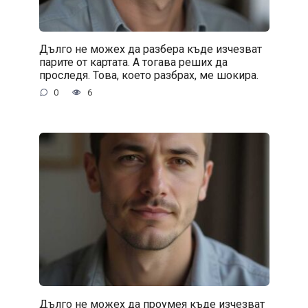
Дълго не можех да разбера къде изчезват
парите от картата. А тогава реших да
проследя. Това, което разбрах, ме шокира.
0
6
Дълго не можех да проумея къде изчезват