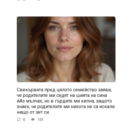
Свекървата пред цялото семейство заяви,
че родителите ми седят на шията на сина
ѝАз мълчах, но в гърдите ми кипна, защото
знаех, че родителите ми никога не са искали
нищо от зет си.
0
151