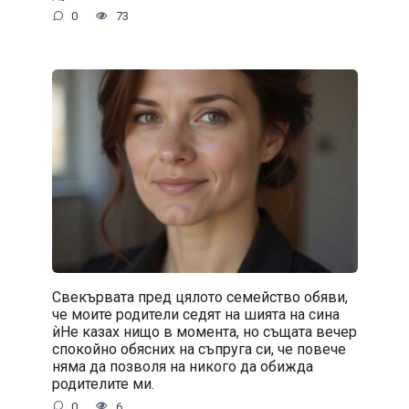
0
73
Свекървата пред цялото семейство обяви,
че моите родители седят на шията на сина
ѝНе казах нищо в момента, но същата вечер
спокойно обясних на съпруга си, че повече
няма да позволя на никого да обижда
родителите ми.
0
6