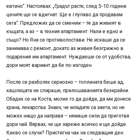
евтино“. Настоявах: „Градът расте, след 5-10 години
цените ще се вдигнат. Ще е глупаво да продавам
сега“. Предложих да се сменим – те да живеят в
къщата, а аз – в техния апартамент. Нали е едно и
също? Но Яна се противопостави. Не искаше да се
занимава с ремонт, докато аз живея безгрижно в
подарения им апартамент. Нуждаеше се от удобства,
дори моят вариант да бе по-изгоден.
После се разболях сериозно – топлината беше ад,
кашлицата не спираше, прилошаванията безкрайни.
Обадих се на Коста, молих го да дойде, да ми донесе
храна, лекарства. Знаех, че младите са заети, но не
можех нищо да направя – нямаше сили да приготвя
дори чай. Вярвах, че ще зареже всичко и ще дойде.
Какво се случи? Пристигна чак на следващия ден.