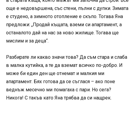
в старата къща, която мъжът ми започна да строи. Все
още е недовършена, със стени, пълни с дупки. Зимата
е студено, а зимното отопление е скъпо. Тогава Яна
предложи: „Продай къщата, вземи си апартамент, а
останалото дай на нас за ново жилище. Тогава ще
мислим и за деца“.
Разбирате ли какво значи това? Да съм стара и слаба
в малка кутийка, а те да вземат всичко по-добро. И
може би един ден ще отнемат и малкия ми
апартамент. Бях готова да се съглася – ако поне
веднъж месечно ми помагаха с пари. Но сега?
Никога! С такъв като Яна трябва да си нащрек.