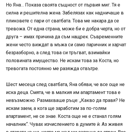
Но Яна… Показа своята същност от първия миг. Тя е
силна и решителна жена. Забелязах как надничаше в
пликовете с пари от сватбата. Това ме накара да се
тревожа. От една страна, може би е добра черта, но от
друга – имах причина да съм нащрек. Съвременните
жени често виждат в мъжа си само паричник и харчат
безразборно, а след това си тръгват, взимайки
половината имущество. Не искам това за Коста, но
тревогата постоянно ме разяжда отвътре.
Шест месеца след сватбата, Яна обяви, че все още не
иска деца. Смята, че в малкия им апартамент това е
невъзможно. Размахваше ръце: „Какво да правя? Не
искам заем, а кога ще заработим за по-голям
апартамент, не се знае. Коста още не е станал голям
началник“. Чувах изчислението в думите ѝ. Аз живея