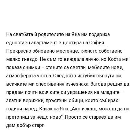
На сватбата ѝ родителите на Яна им подариха
едностаен апартамент в центъра на София.
Прекрасно обновено местенце, тяхното собствено
малко гнездо. Не съм го виждала лично, но Коста ми
показа снимки – стените са светли, мебелите нови,
атмосферата уютна. След като изгубих съпруга си,
всичките ми спестявания изчезнаха. Затова реших да
предам почти всичките си украшения на младите –
златни верижки, пръстени, обици, които събирах
години наред. Казах на Яна: „Ако искаш, можеш да ги
претопиш за нещо ново“. Просто се стараех да им
дам добър старт.