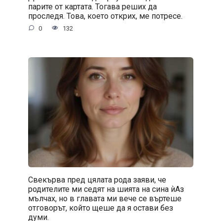
парите от картата. Тогава реших да
проследя. Това, което открих, ме потресе.
0
132
Свекърва пред цялата рода заяви, че
родителите ми седят на шията на сина ѝАз
мълчах, но в главата ми вече се въртеше
отговорът, който щеше да я остави без
думи.