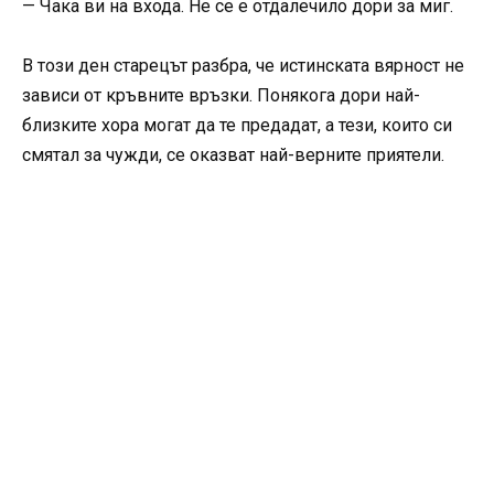
— Чака ви на входа. Не се е отдалечило дори за миг.
В този ден старецът разбра, че истинската вярност не
зависи от кръвните връзки. Понякога дори най-
близките хора могат да те предадат, а тези, които си
смятал за чужди, се оказват най-верните приятели.