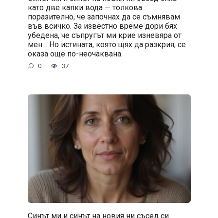
като две капки вода — толкова
поразително, че започнах да се съмнявам
във всичко. За известно време дори бях
убедена, че съпругът ми крие изневяра от
мен… Но истината, която щях да разкрия, се
оказа още по-неочаквана.
0
37
Синът ми и синът на новия ни съсед си