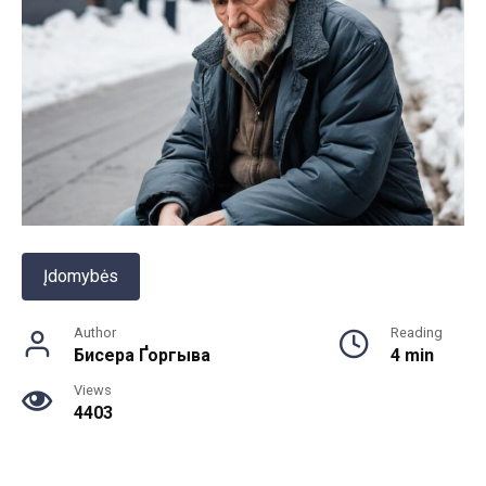
Įdomybės
Author
Reading
Бисера Ґоргыва
4 min
Views
4403