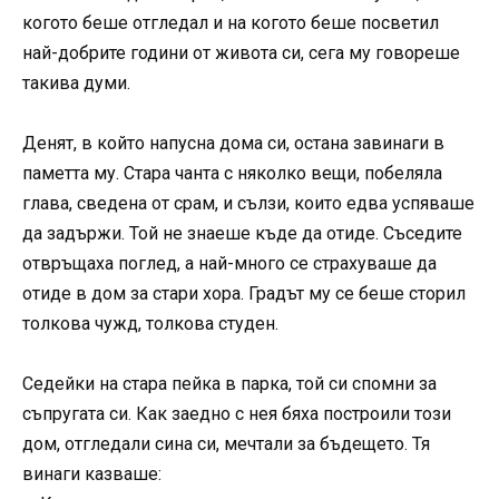
когото беше отгледал и на когото беше посветил
най-добрите години от живота си, сега му говореше
такива думи.
Денят, в който напусна дома си, остана завинаги в
паметта му. Стара чанта с няколко вещи, побеляла
глава, сведена от срам, и сълзи, които едва успяваше
да задържи. Той не знаеше къде да отиде. Съседите
отвръщаха поглед, а най-много се страхуваше да
отиде в дом за стари хора. Градът му се беше сторил
толкова чужд, толкова студен.
Седейки на стара пейка в парка, той си спомни за
съпругата си. Как заедно с нея бяха построили този
дом, отгледали сина си, мечтали за бъдещето. Тя
винаги казваше: