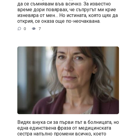
да се съмнявам във всичко. За известно
време дори повярвах, че съпругът ми крие
изневяра от мен… Но истината, която щях да
открия, се оказа още по-неочаквана.
0
7
Видях внука си за първи път в болницата, но
една единствена фраза от медицинската
сестра напълно промени всичко, което