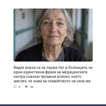
Видях внука си за първи път в болницата, но
една-единствена фраза на медицинската
сестра съвсем промени всичко, което
мислех, че знам за семейството на сина ми.
0
53