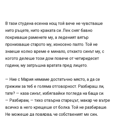
В тази студена есенна нощ той вече не чувстваше
нито ръцете, нито краката си. Лек сняг бавно
покриваше раменете му, а леденият вятър
пронизваше старото му, износено палто. Той не
знаеше колко време е минало, откакто синът му, с
когото делеше този дом повече от четиридесет
години, му затръшна вратата пред лицето.
— Ние с Мария нямаме достатъчно място, а да се
грижим за теб е голяма отговорност. Разбираш ли,
тате? — каза синът, избягвайки погледа на баща си.
— Разбирам, — тихо отвърна старецът, макар че вътре
всичко в него крещеше от болка. Той не разбираше.
Не можеше да повярва, че собственият му син,