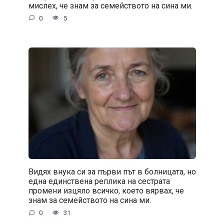
мислех, че знам за семейството на сина ми.
0
5
Видях внука си за първи път в болницата, но
една единствена реплика на сестрата
промени изцяло всичко, което вярвах, че
знам за семейството на сина ми.
0
31