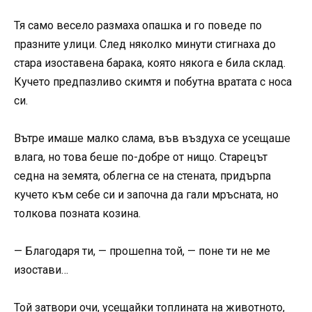
Тя само весело размаха опашка и го поведе по
празните улици. След няколко минути стигнаха до
стара изоставена барака, която някога е била склад.
Кучето предпазливо скимтя и побутна вратата с носа
си.
Вътре имаше малко слама, във въздуха се усещаше
влага, но това беше по-добре от нищо. Старецът
седна на земята, облегна се на стената, придърпа
кучето към себе си и започна да гали мръсната, но
толкова позната козина.
— Благодаря ти, — прошепна той, — поне ти не ме
изостави…
Той затвори очи, усещайки топлината на животното,