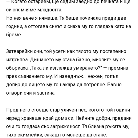
— Когато остареем, ще седим заедно до печката и ще
си спомняме младостта.
Но нея вече я нямаше. Тя беше починала преди две
години, а оттогава синът и снаха му го гледаха като на
бреме.
Затваряйки очи, той усети как тялото му постепенно
изтръпва. Дишането му стана бавно, мислите му се
объркаха. „Така ли изглежда умирането?“ — премина
през съзнанието му. И изведнъж… нежен, топъл
допир до лицето му го накара да потрепне. Бавно
отвори очи и застина.
Пред него стоеше стар уличен пес, когото той години
наред хранеше край дома си. Нейните добри, предани
очи го гледаха със загриженост. Тя близна ръката му,
тихо скимтейки, сякаш го молеше да стане.