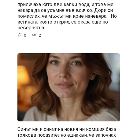
приличаха като две капки вода, и това ме
накара да се усъмня във всичко. Дори си
помислих, че мъжът ми крие изневяра… Но
истината, която открих, се оказа още по-
невероятна.
0
2
Синът ми и синът на новия ни комшия бяха
толкова поразително еднакви, че започнах