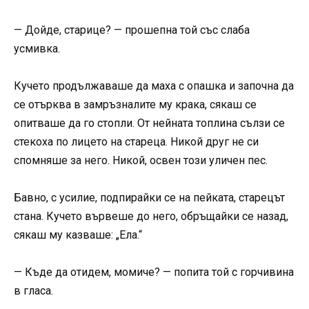
— Дойде, старице? — прошепна той със слаба
усмивка.
Кучето продължаваше да маха с опашка и започна да
се отърква в замръзналите му крака, сякаш се
опитваше да го стопли. От нейната топлина сълзи се
стекоха по лицето на стареца. Никой друг не си
спомняше за него. Никой, освен този уличен пес.
Бавно, с усилие, подпирайки се на пейката, старецът
стана. Кучето вървеше до него, обръщайки се назад,
сякаш му казваше: „Ела.“
— Къде да отидем, момиче? — попита той с горчивина
в гласа.