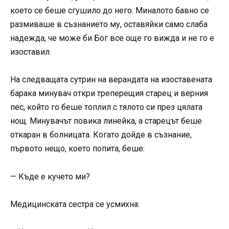
което се беше сгушило до него. Миналото бавно се
размиваше в съзнанието му, оставяйки само слаба
надежда, че може би Бог все още го вижда и не го е
изоставил.
На следващата сутрин на верандата на изоставената
барака минувач откри треперещия старец и верния
пес, който го беше топлил с тялото си през цялата
нощ. Минувачът повика линейка, а старецът беше
откаран в болницата. Когато дойде в съзнание,
първото нещо, което попита, беше:
— Къде е кучето ми?
Медицинската сестра се усмихна: