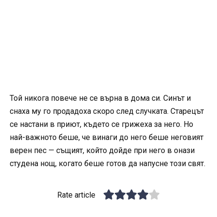
Той никога повече не се върна в дома си. Синът и
снаха му го продадоха скоро след случката. Старецът
се настани в приют, където се грижеха за него. Но
най-важното беше, че винаги до него беше неговият
верен пес — същият, който дойде при него в онази
студена нощ, когато беше готов да напусне този свят.
Rate article