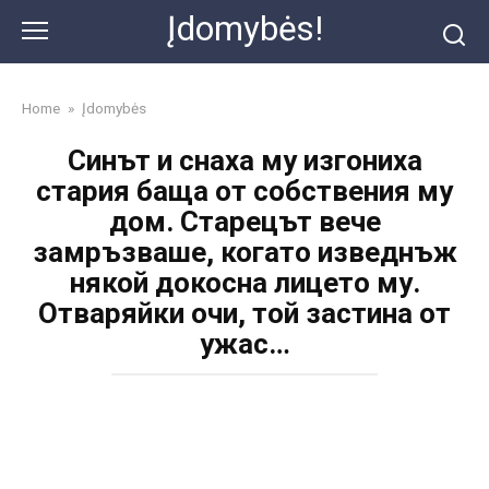
Skip
Įdomybės!
to
content
Home
»
Įdomybės
Синът и снаха му изгониха
стария баща от собствения му
дом. Старецът вече
замръзваше, когато изведнъж
някой докосна лицето му.
Отваряйки очи, той застина от
ужас…