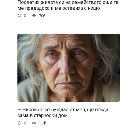
Посветих живота си на семейството си, а те
ме предадоха и ме оставиха с нищо
0
706
— Никой не се нуждае от мен, ще отида
сама в старчески дом
0
1.1k.