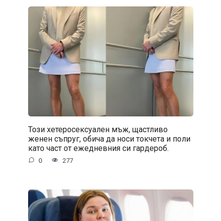
Този хетеросексуален мъж, щастливо
женен съпруг, обича да носи токчета и поли
като част от ежедневния си гардероб.
0
277