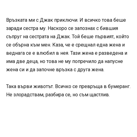
Връзката ми с Джак приключи. И всичко това беше
заради сестра му. Наскоро се запознах с бившия
съпруг на сестрата на Джак. Той беше първият, който
се обърна към мен. Каза, че е срещнал една жена и
веднага се е влюбил в нея. Тази жена е разведена и
има две деца, но това не му попречило да напусне
жена си и да започне връзка с друга жена.
Така върви животът. Всичко се превръща в бумеранг.
Не злорадствам, разбира се, но съм щастлив.