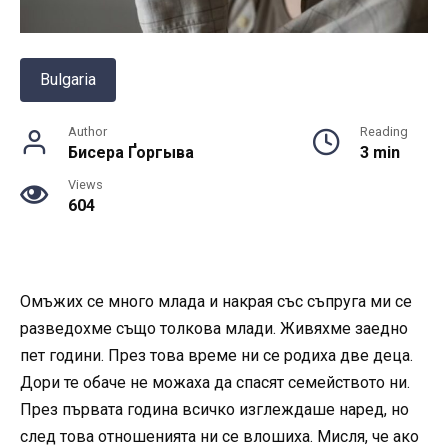
Bulgaria
Author
Reading
Бисера Ґоргыва
3 min
Views
604
Омъжих се много млада и накрая със съпруга ми се
разведохме също толкова млади. Живяхме заедно
пет години. През това време ни се родиха две деца.
Дори те обаче не можаха да спасят семейството ни.
През първата година всичко изглеждаше наред, но
след това отношенията ни се влошиха. Мисля, че ако