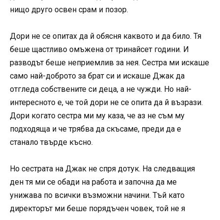
нищо друго освен срам и позор.
Дори не се опитах да й обясня каквото и да било. Тя
беше щастливо омъжена от тринайсет години. И
разводът беше неприемлив за нея. Сестра ми искаше
само най-доброто за брат си и искаше Джак да
отгледа собствените си деца, а не чужди. Но най-
интересното е, че той дори не се опита да й възрази.
Дори когато сестра ми му каза, че аз не съм му
подходяща и че трябва да скъсаме, преди да е
станало твърде късно.
Но сестрата на Джак не спря дотук. На следващия
ден тя ми се обади на работа и започна да ме
унижава по всички възможни начини. Тъй като
директорът ми беше порядъчен човек, той не я