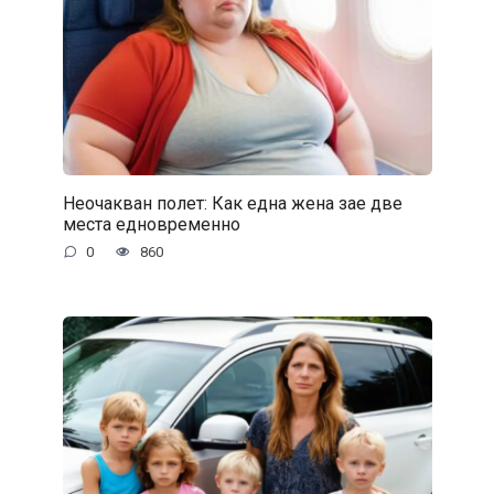
Неочакван полет: Как една жена зае две
места едновременно
0
860