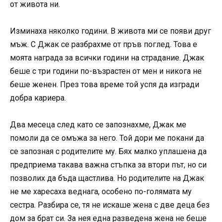
от живота ни.
Изминаха няколко години. В живота ми се появи друг
мъж. С Джак се разбрахме от пръв поглед. Това е
моята награда за всички години на страдание. Джак
беше с три години по-възрастен от мен и никога не
беше женен. През това време той успя да изгради
добра кариера.
Два месеца след като се запознахме, Джак ме
помоли да се омъжа за него. Той дори ме покани да
се запозная с родителите му. Бях малко уплашена да
предприема такава важна стъпка за втори път, но си
позволих да бъда щастлива. Но родителите на Джак
не ме харесаха веднага, особено по-голямата му
сестра. Разбира се, тя не искаше жена с две деца без
дом за брат си. За нея една разведена жена не беше