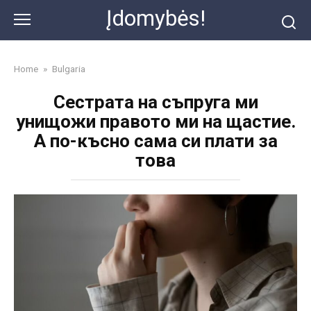
Skip
Įdomybės!
to
content
Home
»
Bulgaria
Сестрата на съпруга ми
унищожи правото ми на щастие.
А по-късно сама си плати за
това