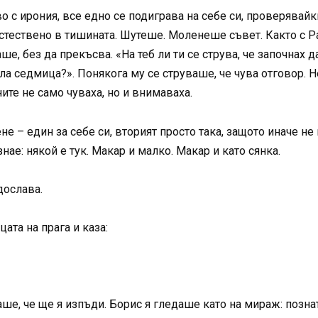
о с ирония, все едно се подиграва на себе си, проверявайк
стествено в тишината. Шутеше. Моленеше съвет. Както с Ра
ше, без да прекъсва. «На теб ли ти се струва, че започнах
а седмица?». Понякога му се струваше, че чува отговор. Н
ите не само чуваха, но и внимаваха.
не – един за себе си, вторият просто така, защото иначе н
знае: някой е тук. Макар и малко. Макар и като сянка.
дослава.
ата на прага и каза:
ше, че ще я изпъди. Борис я гледаше като на мираж: познат