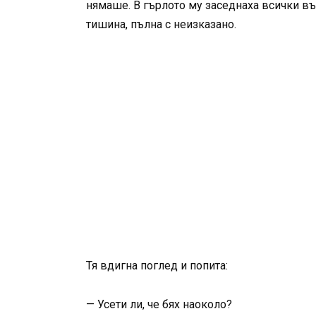
нямаше. В гърлото му заседнаха всички въп
тишина, пълна с неизказано.
Тя вдигна поглед и попита:
— Усети ли, че бях наоколо?