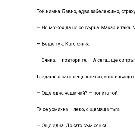
Той кимна. Бавно, едва забележимо, страх
— Не можех да не се върна. Макар и така. 
— Беше тук. Като сянка.
— Сянка, — повтори тя. — А сега… ще си тръг
Гледаше я като нещо крехко, изплъзващо се
— Още една чаша чай? — попита той.
Тя се усмихна – леко, с щемяща тъга.
— Още една. Докато съм сянка.