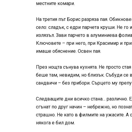
местните комари.
На третия път Борис разряза пая. Обикновен
село: сладък, с едри парчета круши. Не го
излязъл. Зави парчето в алуминиева фолиа
Ключовете – при него, при Красимир и при
имаше обяснение. Освен пая.
През нощта сънува кухнята. Не просто ста
беше там, невидим, но близък. Събуди се 
сандвичи – без прибори. Сърцето му препук
Следващите дни всичко стана… различно. Е
сгънат по друг начин – небрежно, но позна
страшно. Не като в филмите на ужасите. А
някога е бил дом.