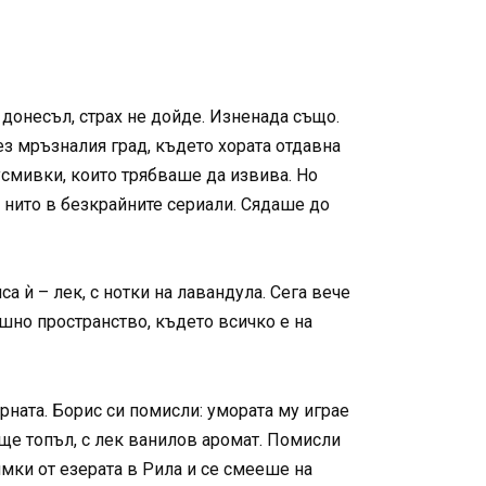
 донесъл, страх не дойде. Изненада също.
ез мръзналия град, където хората отдавна
 усмивки, които трябваше да извива. Но
, нито в безкрайните сериали. Сядаше до
 ѝ – лек, с нотки на лавандула. Сега вече
ушно пространство, където всичко е на
урната. Борис си помисли: умората му играе
още топъл, с лек ванилов аромат. Помисли
мки от езерата в Рила и се смееше на