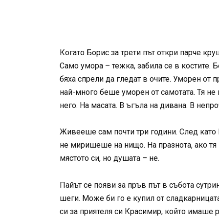
Когато Борис за трети път откри парче кру
Само умора – тежка, забила се в костите. 
бяха спрели да гледат в очите. Уморен от 
най-много беше уморен от самотата. Тя не 
него. На масата. В ъгъла на дивана. В непр
Живееше сам почти три години. След като Р
не миришеше на нищо. На празнота, ако тя
мястото си, но душата – не.
Пайът се появи за пръв път в събота сутри
шеги. Може би го е купил от сладкарницат
си за приятеля си Красимир, който имаше 