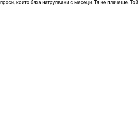
роси, които бяха натрупвани с месеци. Тя не плачеше. Той 