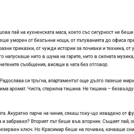
шова пай на кухненската маса, което със сигурност не беше
Беше уморен от безсънни нощи, от пътуванията до офиса пр
празни приказки, от чужди истории за почивки и техника, от
го напускаше нито в шума на гарите, нито в силната музика
очетените съобщения, висящи в чата без отговор.
адослава си тръгна, апартаментът още дълго пазеше мириса
 има аромат. Чиста, стерилна тишина. Не тишина – безвъзд
нта. Акуратно парче на чиния, сякаш току-що извадено от ф
а и забравил? Вторият път беше във вторник. Същият пай, 
резервен ключ. Но Красимир беше на почивка, качваше сни