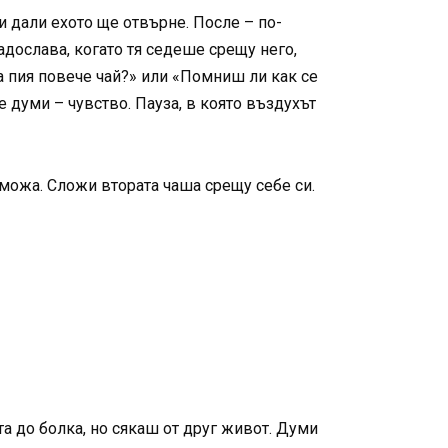
и дали ехото ще отвърне. После – по-
дослава, когато тя седеше срещу него,
 да пия повече чай?» или «Помниш ли как се
е думи – чувство. Пауза, в която въздухът
е можа. Сложи втората чаша срещу себе си.
а до болка, но сякаш от друг живот. Думи