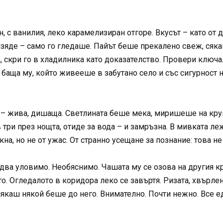
, с ванилия, леко карамелизиран отгоре. Вкусът – като от д
 изяде – само го гледаше. Пайът беше прекалено свеж, сяк
, скри го в хладилника като доказателство. Провери ключа
 баща му, който живееше в забутано село и със сигурност 
я – жива, дишаща. Светлината беше мека, миришеше на кру
в три през нощта, отиде за вода – и замръзна. В мивката л
на, но не от ужас. От странно усещане за познание: това н
два уловимо. Необяснимо. Чашата му се озова на другия к
то. Огледалото в коридора леко се завъртя. Ризата, хвърле
 сякаш някой беше до него. Внимателно. Почти нежно. Все 