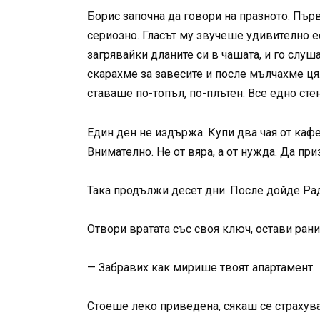
Борис започна да говори на празното. Първ
сериозно. Гласът му звучеше удивително е
загрявайки дланите си в чашата, и го слуша
скарахме за завесите и после мълчахме цял
ставаше по-топъл, по-плътен. Все едно стен
Един ден не издържа. Купи два чая от кафе
Внимателно. Не от вяра, а от нужда. Да при
Така продължи десет дни. После дойде Ра
Отвори вратата със своя ключ, остави раниц
— Забравих как мирише твоят апартамент.
Стоеше леко приведена, сякаш се страхува