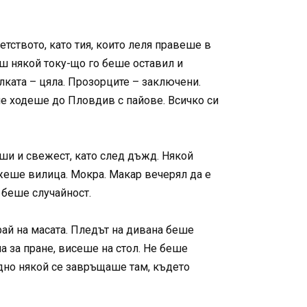
етството, като тия, които леля правеше в
аш някой току-що го беше оставил и
лката – цяла. Прозорците – заключени.
не ходеше до Пловдив с пайове. Всичко си
ши и свежест, като след дъжд. Някой
ежеше вилица. Мокра. Макар вечерял да е
е беше случайност.
рай на масата. Пледът на дивана беше
на за пране, висеше на стол. Не беше
едно някой се завръщаше там, където