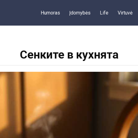
Humoras
Įdomybės
Life
Virtuvė
Сенките в кухнята