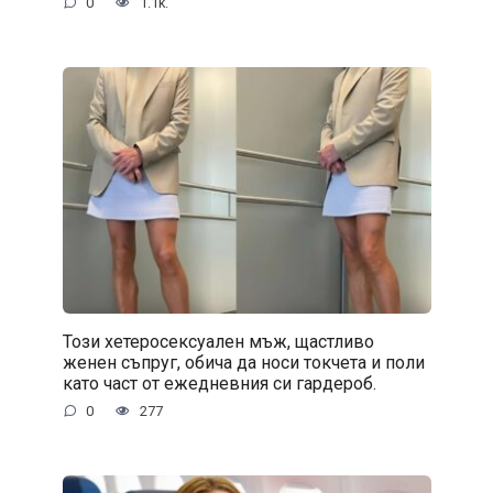
0
1.1k.
Този хетеросексуален мъж, щастливо
женен съпруг, обича да носи токчета и поли
като част от ежедневния си гардероб.
0
277