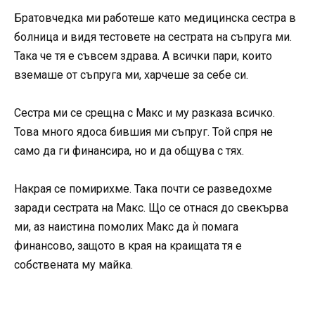
Братовчедка ми работеше като медицинска сестра в
болница и видя тестовете на сестрата на съпруга ми.
Така че тя е съвсем здрава. А всички пари, които
вземаше от съпруга ми, харчеше за себе си.
Сестра ми се срещна с Макс и му разказа всичко.
Това много ядоса бившия ми съпруг. Той спря не
само да ги финансира, но и да общува с тях.
Накрая се помирихме. Така почти се разведохме
заради сестрата на Макс. Що се отнася до свекърва
ми, аз наистина помолих Макс да ѝ помага
финансово, защото в края на краищата тя е
собствената му майка.