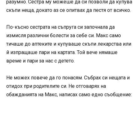
разумно. Сестра му можеше да си позволи да купува
скъпи неща, докато аз се опитвах да пестя от всичко.
По-късно сестрата на съпруга си започнала да
измисля различни болести за себе си. Макс само
тичаше до аптеките и купуваше скъпи лекарства или
й изпращаше пари на картата. Той вече нямаше
време и пари за нас с детето.
Не можех повече да го понасям. Събрах си нещата и
отидох при родителите си. Не отговарях на
обажданията на Макс, написах само едно съобщение: