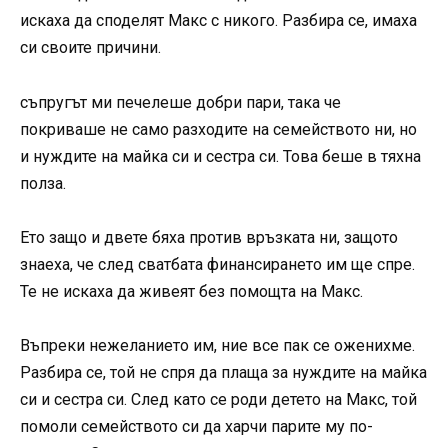
искаха да споделят Макс с никого. Разбира се, имаха
си своите причини.
съпругът ми печелеше добри пари, така че
покриваше не само разходите на семейството ни, но
и нуждите на майка си и сестра си. Това беше в тяхна
полза.
Ето защо и двете бяха против връзката ни, защото
знаеха, че след сватбата финансирането им ще спре.
Те не искаха да живеят без помощта на Макс.
Въпреки нежеланието им, ние все пак се оженихме.
Разбира се, той не спря да плаща за нуждите на майка
си и сестра си. След като се роди детето на Макс, той
помоли семейството си да харчи парите му по-