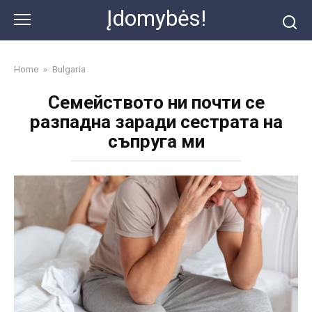
Skip
Įdomybės!
to
content
Home
»
Bulgaria
Семейството ни почти се
разпадна заради сестрата на
съпруга ми