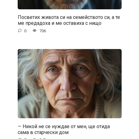
Посветих живота си на семейството си, а те
ме предадоха и ме оставиха с нищо
0
706
— Никой не се нуждае от мен, ще отида
сама в старчески дом