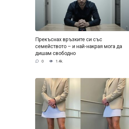
Прекъснах връзките си със
семейството – и най-накрая мога да
дишам свободно
0
1.4k.