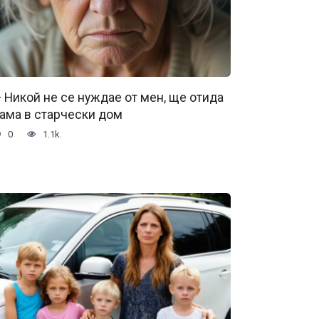
 Никой не се нуждае от мен, ще отида
ама в старчески дом
0
1.1k.