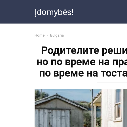
Skip
Įdomybės!
to
content
Home
»
Bulgaria
Родителите решил
но по време на пр
по време на тост