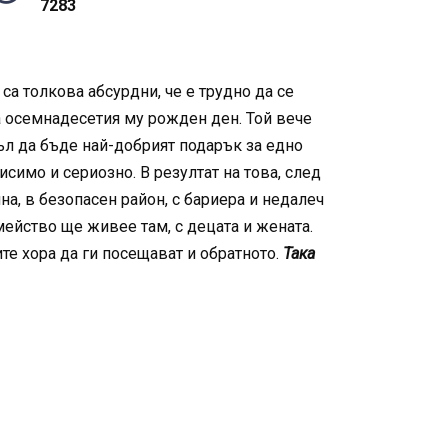
7283
са толкова абсурдни, че е трудно да се
за осемнадесетия му рожден ден. Той вече
гъл да бъде най-добрият подарък за едно
симо и сериозно. В резултат на това, след
а, в безопасен район, с бариера и недалеч
мейство ще живее там, с децата и жената.
ите хора да ги посещават и обратното.
Така