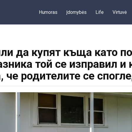
Humoras
Įdomybės
Life
Virtuvė
и да купят къща като по
азника той се изправил и
а, че родителите се спогл