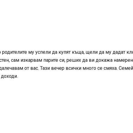
родителите му успели да купят къща, щели да му дадат клю
стен, сам изкарвам парите си, реших да ви докажа намерен
далечавам от вас. Тази вечер всички много се смяха. Семе
 доходи.