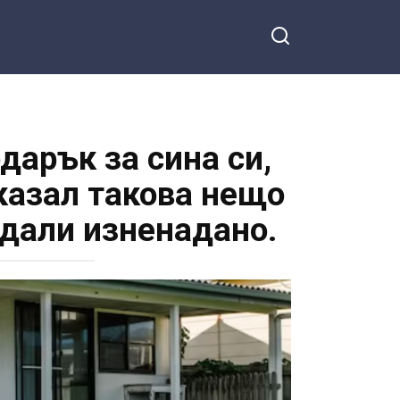
дарък за сина си,
 казал такова нещо
едали изненадано.