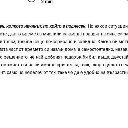
2 min
н, колкото начинът, по който е поднесен.
Но някои ситуации 
лите дълго време са мислили какво да подарят на сина си 
ли топка, трябва нещо по-сериозно и солидно. Какъв би мо
та част от времето си извън дома, е самостоятелно, незави
о решението, че най-добрият подарък би бил къща: двустайн
но момчето вече си имаше приятелка, виж, скоро цялото се
, само че недалеч от тях, така че да е удобно на възрастн