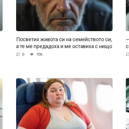
Посветих живота си на семейството си,
—
а те ме предадоха и ме оставиха с нищо
с
0
706