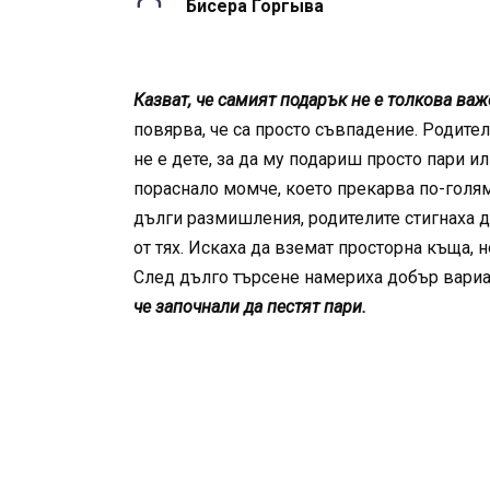
Бисера Ґоргыва
Казват, че самият подарък не е толкова важе
повярва, че са просто съвпадение. Родите
не е дете, за да му подариш просто пари и
пораснало момче, което прекарва по-голяма
дълги размишления, родителите стигнаха д
от тях. Искаха да вземат просторна къща, 
След дълго търсене намериха добър вариант
че започнали да пестят пари.