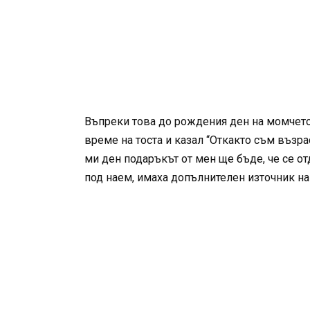
Въпреки това до рождения ден на момчето 
време на тоста и казал “Откакто съм възра
ми ден подаръкът от мен ще бъде, че се от
под наем, имаха допълнителен източник на