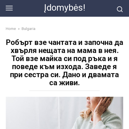
Skip
Įdomybės!
to
content
Home
»
Bulgaria
Робърт взе чантата и започна да
хвърля нещата на мама в нея.
Той взе майка си под ръка и я
поведе към изхода. Заведе я
при сестра си. Дано и двамата
са живи.