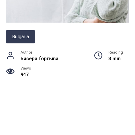
Bulgaria
Author
Reading
Бисера Ґоргыва
3 min
Views
947