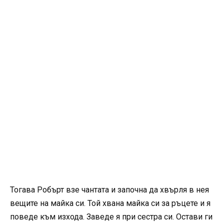
Тогава Робърт взе чантата и започна да хвърля в нея
вещите на майка си. Той хвана майка си за ръцете и я
поведе към изхода. Заведе я при сестра си. Остави ги