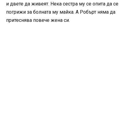
и двете да живеят. Нека сестра му се опита да се
погрижи за болната му майка. А Робърт няма да
притеснява повече жена си.