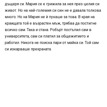
дъщеря си. Мария се е грижила за нея през целия си
живот. Но на най-големия си син не е давала толкова
много. Но на Мария не ѝ пукаше за това. В края на
краищата той е възрастен мъж, трябва да постигне
всичко сам. Така и стана. Робърт постъпил сам в
университета, сам си платил за общежитието и
работил. Никога не поиска пари от майка си. Той сам
си изкарваше прехраната.