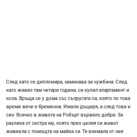
След като се дипломира, заминава за чужбина. След
като живял там четири години, си купил апартамент и
кола. Връща се у дома със съпругата си, която по това
време вече е бременна. Имали дъщеря, а след това и
син. Всичко в живота на Робърт вървяло добре. За
разлика от сестра му, която през целия си живот
живеела с помощта на майка си. Тя вземала от нея