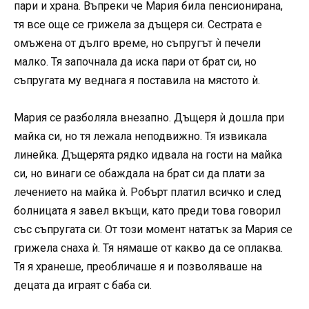
пари и храна. Въпреки че Мария била пенсионирана,
тя все още се грижела за дъщеря си. Сестрата е
омъжена от дълго време, но съпругът ѝ печели
малко. Тя започнала да иска пари от брат си, но
съпругата му веднага я поставила на мястото ѝ.
Мария се разболяла внезапно. Дъщеря ѝ дошла при
майка си, но тя лежала неподвижно. Тя извикала
линейка. Дъщерята рядко идвала на гости на майка
си, но винаги се обаждала на брат си да плати за
лечението на майка ѝ. Робърт платил всичко и след
болницата я завел вкъщи, като преди това говорил
със съпругата си. От този момент нататък за Мария се
грижела снаха ѝ. Тя нямаше от какво да се оплаква.
Тя я хранеше, преобличаше я и позволяваше на
децата да играят с баба си.