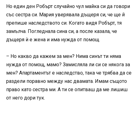
Но един ден Робърт случайно чул майка си да говори
със сестра си. Мария уверявала дъщеря си, че ще й
препише наследството си. Когато видя Робърт, тя
замълча. Погледнала сина си, а после казала, че
дъщеря ѝ е жена и има нужда от помощ.
– Но какво да кажем за мен? Нима синът ти няма
нужда от помощ, мамо? Замисляла ли си се някога за
мен? Апартаментът е наследство, така че трябва да се
раздели поравно между нас двамата. Имам същото
право като сестра ми. А ти се опитваш да ме лишиш
от него дори тук.