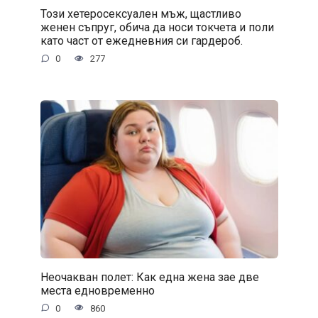
Този хетеросексуален мъж, щастливо
женен съпруг, обича да носи токчета и поли
като част от ежедневния си гардероб.
0
277
Неочакван полет: Как една жена зае две
места едновременно
0
860