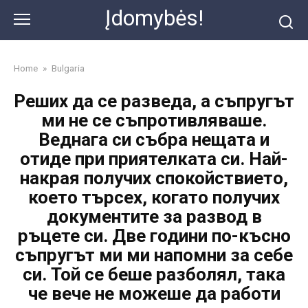
Skip
Įdomybės!
to
content
Home
»
Bulgaria
Реших да се разведа, а съпругът
ми не се съпротивляваше.
Веднага си събра нещата и
отиде при приятелката си. Най-
накрая получих спокойствието,
което търсех, когато получих
документите за развод в
ръцете си. Две години по-късно
съпругът ми ми напомни за себе
си. Той се беше разболял, така
че вече не можеше да работи