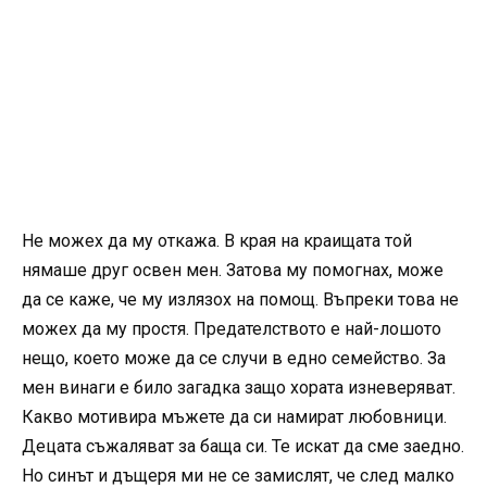
Не можех да му откажа. В края на краищата той
нямаше друг освен мен. Затова му помогнах, може
да се каже, че му излязох на помощ. Въпреки това не
можех да му простя. Предателството е най-лошото
нещо, което може да се случи в едно семейство. За
мен винаги е било загадка защо хората изневеряват.
Какво мотивира мъжете да си намират любовници.
Децата съжаляват за баща си. Те искат да сме заедно.
Но синът и дъщеря ми не се замислят, че след малко