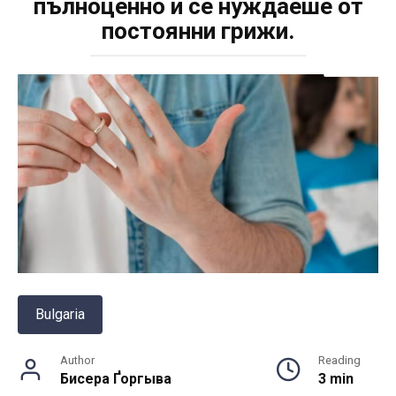
пълноценно и се нуждаеше от
постоянни грижи.
Bulgaria
Author
Reading
Бисера Ґоргыва
3 min