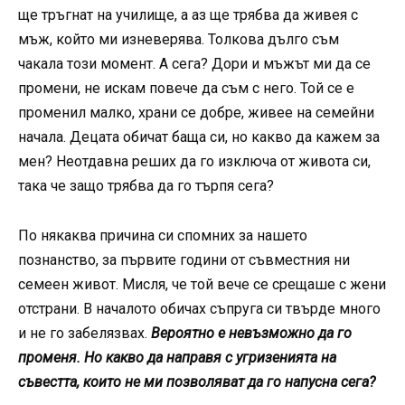
ще тръгнат на училище, а аз ще трябва да живея с
мъж, който ми изневерява. Толкова дълго съм
чакала този момент. А сега? Дори и мъжът ми да се
промени, не искам повече да съм с него. Той се е
променил малко, храни се добре, живее на семейни
начала. Децата обичат баща си, но какво да кажем за
мен? Неотдавна реших да го изключа от живота си,
така че защо трябва да го търпя сега?
По някаква причина си спомних за нашето
познанство, за първите години от съвместния ни
семеен живот. Мисля, че той вече се срещаше с жени
отстрани. В началото обичах съпруга си твърде много
и не го забелязвах.
Вероятно е невъзможно да го
променя. Но какво да направя с угризенията на
съвестта, които не ми позволяват да го напусна сега?