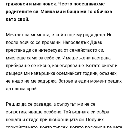
грижовен и мил човек. Често посещавахме
родителите си. Майка ми и баща ми го обичаха
като свой.
Мечтаех за момента, в който ще му родя деца. Но
после всичко се промени. Напоследък Джак
престана да се интересува от семейството си,
мислеше само за себе си. Имаше жени настрана,
прибираше се късно, изневеряваше. Когато синът и
дъщеря ми навършиха осемнайсет години, осъзнах,
че нищо не ме задържа. Затова в един момент реших
да сложа край.
Реших да се разведа, а съпругът ми не се
съпротивляваше особено. Той веднага си събра
нещата и отиде при любовницата си. Получих
спокойствието, което търсех, когато получих в ръцете