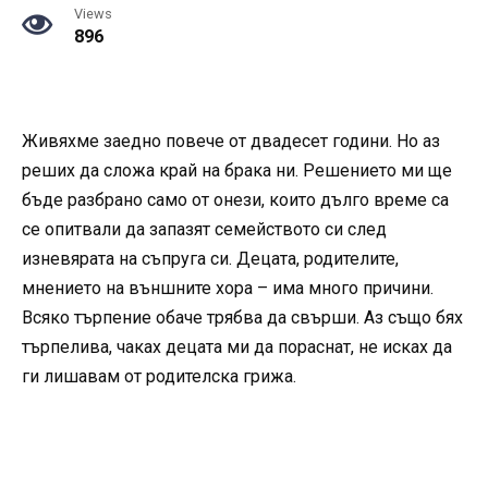
Views
896
Живяхме заедно повече от двадесет години. Но аз
реших да сложа край на брака ни. Решението ми ще
бъде разбрано само от онези, които дълго време са
се опитвали да запазят семейството си след
изневярата на съпруга си. Децата, родителите,
мнението на външните хора – има много причини.
Всяко търпение обаче трябва да свърши. Аз също бях
търпелива, чаках децата ми да пораснат, не исках да
ги лишавам от родителска грижа.