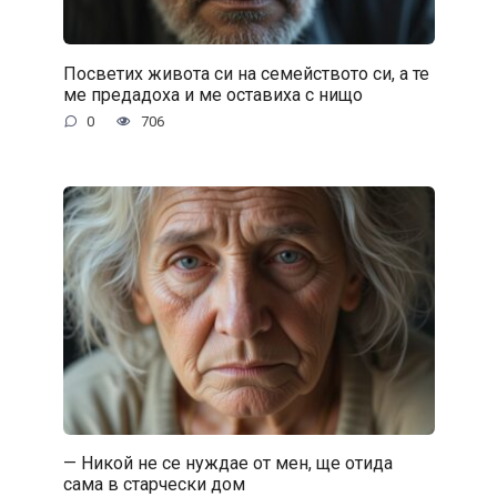
Посветих живота си на семейството си, а те
ме предадоха и ме оставиха с нищо
0
706
— Никой не се нуждае от мен, ще отида
сама в старчески дом