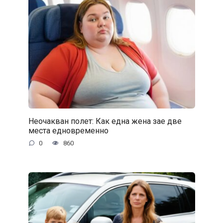
Неочакван полет: Как една жена зае две
места едновременно
0
860