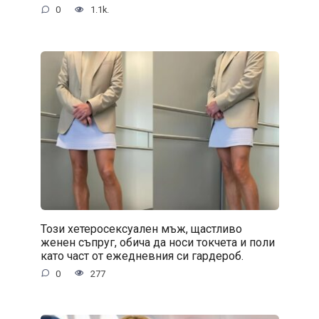
0
1.1k.
Този хетеросексуален мъж, щастливо
женен съпруг, обича да носи токчета и поли
като част от ежедневния си гардероб.
0
277