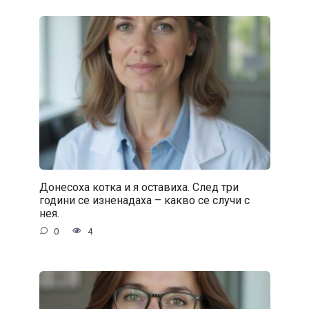
Донесоха котка и я оставиха. След три
години се изненадаха – какво се случи с
нея.
0
4