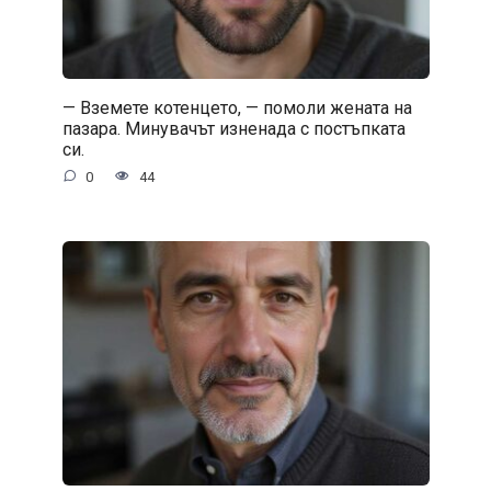
— Вземете котенцето, — помоли жената на
пазара. Минувачът изненада с постъпката
си.
0
44