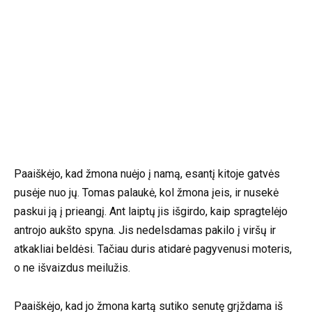
Paaiškėjo, kad žmona nuėjo į namą, esantį kitoje gatvės
pusėje nuo jų. Tomas palaukė, kol žmona įeis, ir nusekė
paskui ją į prieangį. Ant laiptų jis išgirdo, kaip spragtelėjo
antrojo aukšto spyna. Jis nedelsdamas pakilo į viršų ir
atkakliai beldėsi. Tačiau duris atidarė pagyvenusi moteris,
o ne išvaizdus meilužis.
Paaiškėjo, kad jo žmona kartą sutiko senutę grįždama iš