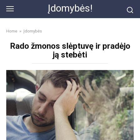
Skip
Įdomybės!
to
content
Home
»
Įdomybės
Rado žmonos slėptuvę ir pradėjo
ją stebėti