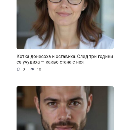
Котка донесоха и оставиха. След три години
се учудиха — какво стана с нея.
0
10