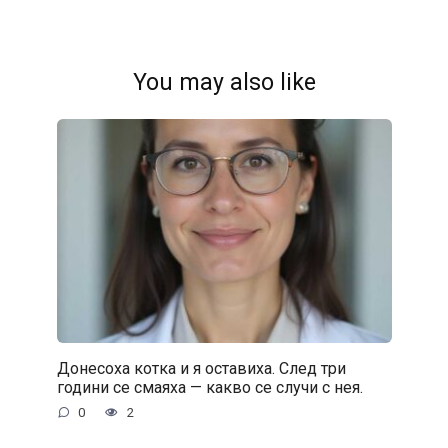
You may also like
Донесоха котка и я оставиха. След три
години се смаяха — какво се случи с нея.
0
2