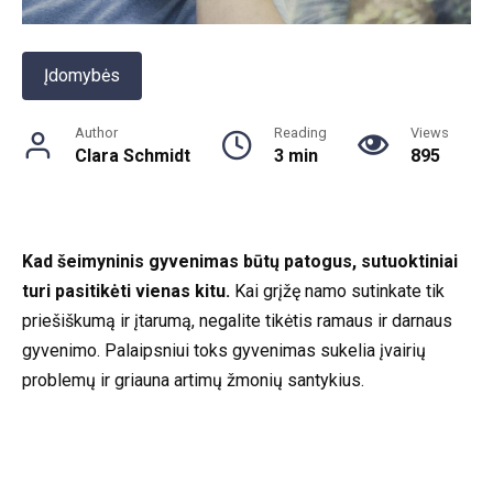
Įdomybės
Author
Reading
Views
Clara Schmidt
3 min
895
Kad šeimyninis gyvenimas būtų patogus, sutuoktiniai
turi pasitikėti vienas kitu.
Kai grįžę namo sutinkate tik
priešiškumą ir įtarumą, negalite tikėtis ramaus ir darnaus
gyvenimo. Palaipsniui toks gyvenimas sukelia įvairių
problemų ir griauna artimų žmonių santykius.