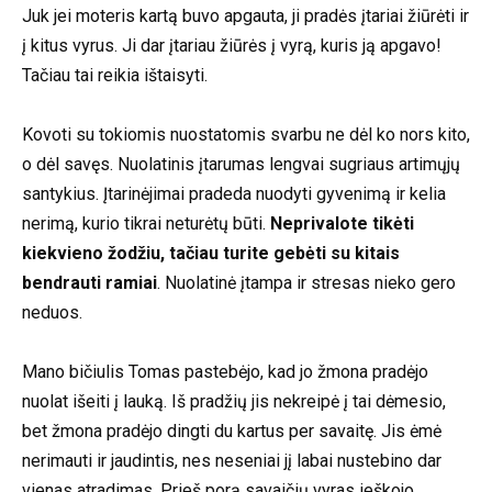
Juk jei moteris kartą buvo apgauta, ji pradės įtariai žiūrėti ir
į kitus vyrus. Ji dar įtariau žiūrės į vyrą, kuris ją apgavo!
Tačiau tai reikia ištaisyti.
Kovoti su tokiomis nuostatomis svarbu ne dėl ko nors kito,
o dėl savęs. Nuolatinis įtarumas lengvai sugriaus artimųjų
santykius. Įtarinėjimai pradeda nuodyti gyvenimą ir kelia
nerimą, kurio tikrai neturėtų būti.
Neprivalote tikėti
kiekvieno žodžiu, tačiau turite gebėti su kitais
bendrauti ramiai
. Nuolatinė įtampa ir stresas nieko gero
neduos.
Mano bičiulis Tomas pastebėjo, kad jo žmona pradėjo
nuolat išeiti į lauką. Iš pradžių jis nekreipė į tai dėmesio,
bet žmona pradėjo dingti du kartus per savaitę. Jis ėmė
nerimauti ir jaudintis, nes neseniai jį labai nustebino dar
vienas atradimas. Prieš porą savaičių vyras ieškojo