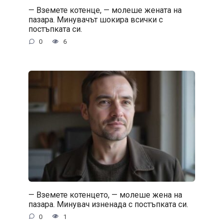
— Вземете котенце, — молеше жената на
пазара. Минувачът шокира всички с
постъпката си.
0
6
— Вземете котенцето, — молеше жена на
пазара. Минувач изненада с постъпката си.
0
1