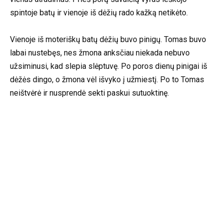
spintoje batų ir vienoje iš dėžių rado kažką netikėto.
Vienoje iš moteriškų batų dėžių buvo pinigų. Tomas buvo
labai nustebęs, nes žmona anksčiau niekada nebuvo
užsiminusi, kad slepia slėptuvę. Po poros dienų pinigai iš
dėžės dingo, o žmona vėl išvyko į užmiestį. Po to Tomas
neištvėrė ir nusprendė sekti paskui sutuoktinę.