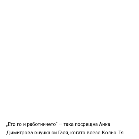
„Ето го и работничето“ — така посрещна Анка
Димитрова внучка си Галя, когато влезе Кольо. Тя