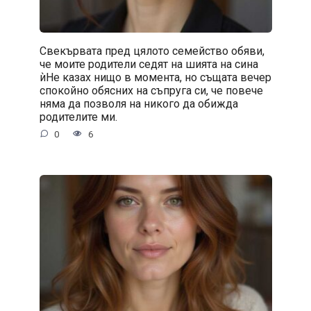
Свекървата пред цялото семейство обяви,
че моите родители седят на шията на сина
ѝНе казах нищо в момента, но същата вечер
спокойно обясних на съпруга си, че повече
няма да позволя на никого да обижда
родителите ми.
0
6