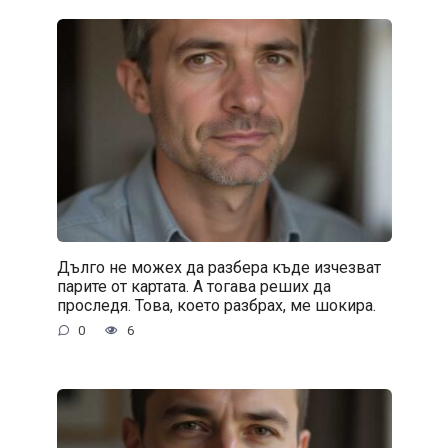
Дълго не можех да разбера къде изчезват
парите от картата. А тогава реших да
проследя. Това, което разбрах, ме шокира.
0
6