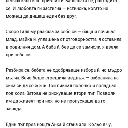
неочаквано й се приближи. Запознаха се, разходиха
се. И любовта ги застигна — истинска, когато не
можеш да дишаш един без друг.
Скоро Галя му разказа за себе си — баща й починал
млад, майка й, уплашена от отговорността, я оставила
в родилния дом. А баба й, без да се замисли, я взела
при себе си.
Разбира се, бабата не одобряваше избора й, но мъдро
мълча. Вече беше сгрешила веднъж — забранила на
сина си да се жени. Той пийнал повечко и попаднал
под кола. Затова не рискуваше втори път. Позволи
им да живеят при нея, но не пропускаше да го
заяжда.
Един път през нощта Анка й стана зле. Кольо я чу,