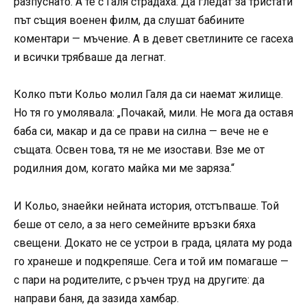
разпуснато. А те с Галя страдаха. Да гледат за тристати
път същия военен филм, да слушат бабините
коментари — мъчение. А в девет светлините се гасеха
и всички трябваше да легнат.
Колко пъти Кольо молил Галя да си наемат жилище.
Но тя го умолявала: „Почакай, мили. Не мога да оставя
баба си, макар и да се прави на силна — вече не е
същата. Освен това, тя не ме изостави. Взе ме от
родилния дом, когато майка ми ме заряза.“
И Кольо, знаейки нейната история, отстъпваше. Той
беше от село, а за него семейните връзки бяха
свещени. Докато не се устрои в града, цялата му рода
го хранеше и подкрепяше. Сега и той им помагаше —
с пари на родителите, с ръчен труд на другите: да
направи баня, да зазида хамбар.