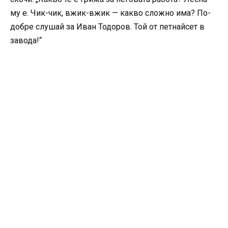
му е. Чик-чик, вжик-вжик — какво сложно има? По-
добре слушай за Иван Тодоров. Той от петнайсет в
завода!“