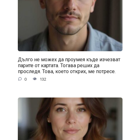
Дълго не можех да проумея къде изчезват
парите от картата. Тогава реших да
проследя. Това, което открих, ме потресе.
0
132