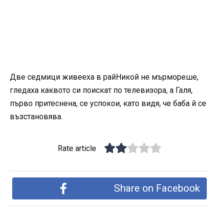
Две седмици живееха в райНикой не мърмореше,
гледаха каквото си поискат по телевизора, а Галя,
първо притеснена, се успокои, като видя, че баба й се
възстановява.
Rate article
Share on Facebook