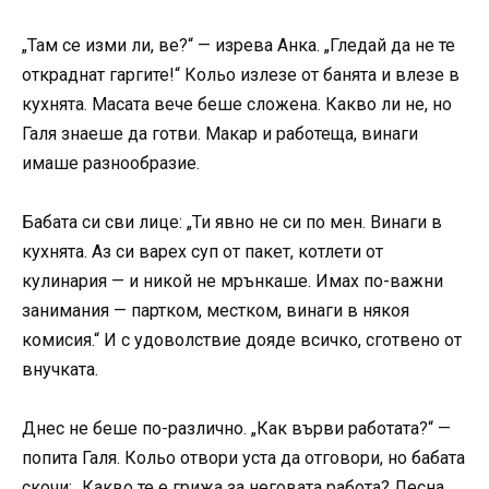
„Там се изми ли, ве?“ — изрева Анка. „Гледай да не те
откраднат гаргите!“ Кольо излезе от банята и влезе в
кухнята. Масата вече беше сложена. Какво ли не, но
Галя знаеше да готви. Макар и работеща, винаги
имаше разнообразие.
Бабата си сви лице: „Ти явно не си по мен. Винаги в
кухнята. Аз си варех суп от пакет, котлети от
кулинария — и никой не мрънкаше. Имах по-важни
занимания — партком, местком, винаги в някоя
комисия.“ И с удоволствие дояде всичко, сготвено от
внучката.
Днес не беше по-различно. „Как върви работата?“ —
попита Галя. Кольо отвори уста да отговори, но бабата
скочи: „Какво те е грижа за неговата работа? Лесна