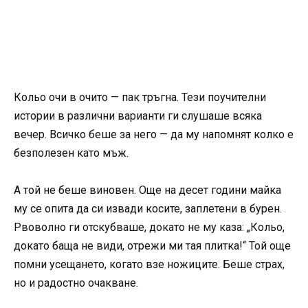
Кольо очи в очито — пак тръгна. Тези поучителни
истории в различни варианти ги слушаше всяка
вечер. Всичко беше за него — да му напомнят колко е
безполезен като мъж.
А той не беше виновен. Още на десет години майка
му се опита да си извади косите, заплетени в бурен.
Рвоволно ги отскубваше, докато не му каза: „Кольо,
докато баща не види, отрежи ми тая плитка!“ Той още
помни усещането, когато взе ножиците. Беше страх,
но и радостно очакване.