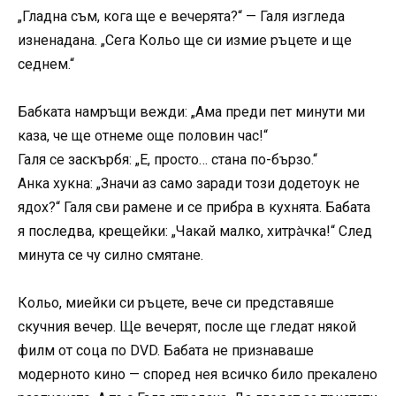
„Гладна съм, кога ще е вечерята?“ — Галя изгледа
изненадана. „Сега Кольо ще си измие ръцете и ще
седнем.“
Бабката намръщи вежди: „Ама преди пет минути ми
каза, че ще отнеме още половин час!“
Галя се заскърбя: „Е, просто… стана по-бързо.“
Анка хукна: „Значи аз само заради този додетоук не
ядох?“ Галя сви рамене и се прибра в кухнята. Бабата
я последва, крещейки: „Чакай малко, хитра̀чка!“ След
минута се чу силно смятане.
Кольо, миейки си ръцете, вече си представяше
скучния вечер. Ще вечерят, после ще гледат някой
филм от соца по DVD. Бабата не признаваше
модерното кино — според нея всичко било прекалено