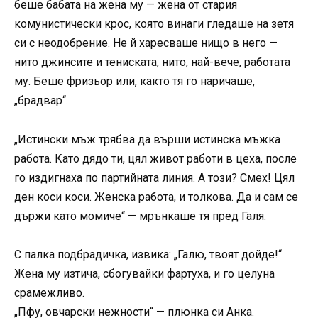
беше бабата на жена му — жена от стария
комунистически крос, която винаги гледаше на зетя
си с неодобрение. Не й харесваше нищо в него —
нито джинсите и тениската, нито, най-вече, работата
му. Беше фризьор или, както тя го наричаше,
„брадвар“.
„Истински мъж трябва да върши истинска мъжка
работа. Като дядо ти, цял живот работи в цеха, после
го издигнаха по партийната линия. А този? Смех! Цял
ден коси коси. Женска работа, и толкова. Да и сам се
държи като момиче“ — мрънкаше тя пред Галя.
С палка подбрадичка, извика: „Галю, твоят дойде!“
Жена му изтича, сбогувайки фартуха, и го целуна
срамежливо.
„Пфу, овчарски нежности“ — плюнка си Анка.