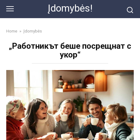
Skip
Įdomybės!
to
content
Home
»
Įdomybės
„Работникът беше посрещнат с
укор“