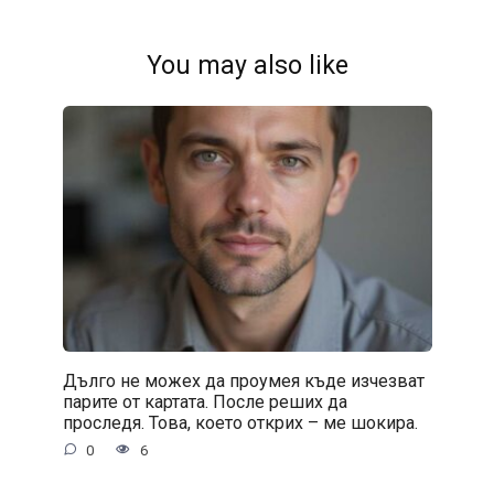
You may also like
Дълго не можех да проумея къде изчезват
парите от картата. После реших да
проследя. Това, което открих – ме шокира.
0
6