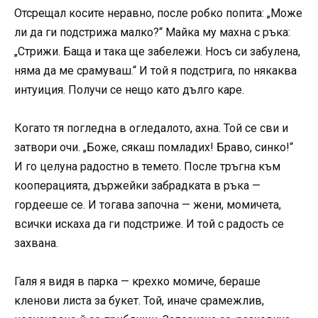
Отсрещал косите неравно, после робко попита: „Може
ли да ги подстрижа малко?“ Майка му махна с ръка:
„Стрижи. Баща и така ще забележи. Носъ си забулена,
няма да ме срамуваш.“ И той я подстрига, по някаква
интуиция. Получи се нещо като дълго каре.
Когато тя погледна в огледалото, ахна. Той се сви и
затвори очи. „Боже, сякаш помладих! Браво, синко!“
И го целуна радостно в темето. После тръгна към
кооперацията, държейки забрадката в ръка —
гордееше се. И тогава започна — жени, момичета,
всички искаха да ги подстриже. И той с радость се
захвана.
Галя я видя в парка — крехко момиче, бераше
кленови листа за букет. Той, иначе срамежлив,