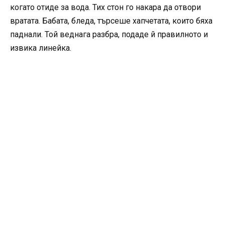
когато отиде за вода. Тих стон го накара да отвори
вратата. Бабата, бледа, търсеше хапчетата, които бяха
паднали. Той веднага разбра, подаде й правилното и
извика линейка.