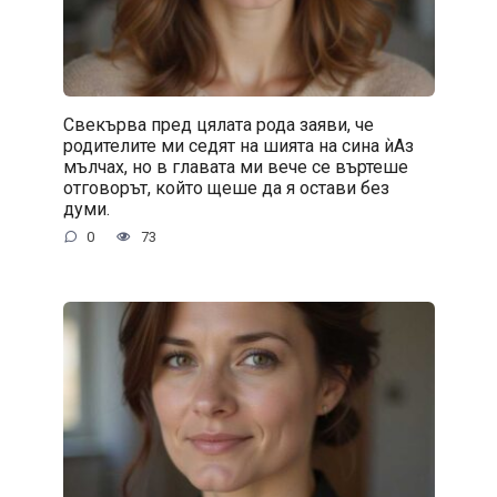
Свекърва пред цялата рода заяви, че
родителите ми седят на шията на сина ѝАз
мълчах, но в главата ми вече се въртеше
отговорът, който щеше да я остави без
думи.
0
73