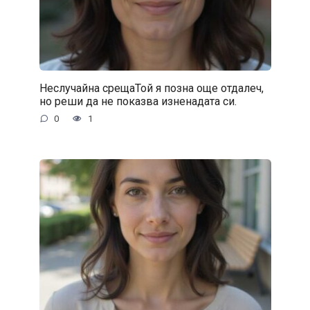
Неслучайна срещаТой я позна още отдалеч,
но реши да не показва изненадата си.
0
1