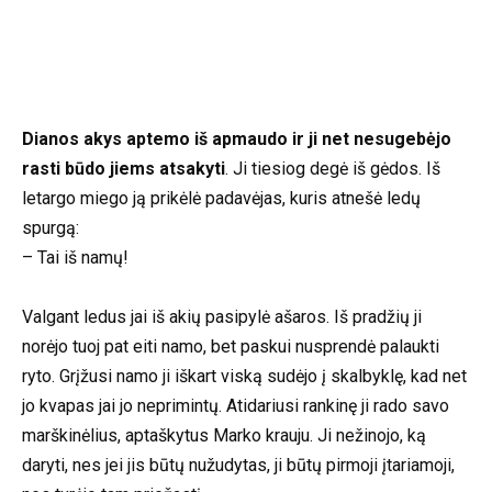
Dianos akys aptemo iš apmaudo ir ji net nesugebėjo
rasti būdo jiems atsakyti
. Ji tiesiog degė iš gėdos. Iš
letargo miego ją prikėlė padavėjas, kuris atnešė ledų
spurgą:
– Tai iš namų!
Valgant ledus jai iš akių pasipylė ašaros. Iš pradžių ji
norėjo tuoj pat eiti namo, bet paskui nusprendė palaukti
ryto. Grįžusi namo ji iškart viską sudėjo į skalbyklę, kad net
jo kvapas jai jo neprimintų. Atidariusi rankinę ji rado savo
marškinėlius, aptaškytus Marko krauju. Ji nežinojo, ką
daryti, nes jei jis būtų nužudytas, ji būtų pirmoji įtariamoji,