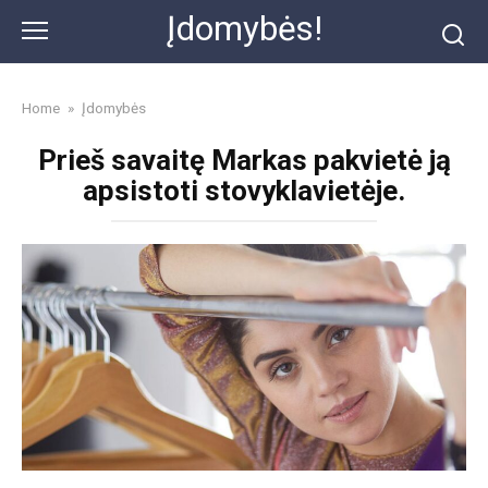
Skip
Įdomybės!
to
content
Home
»
Įdomybės
Prieš savaitę Markas pakvietė ją
apsistoti stovyklavietėje.