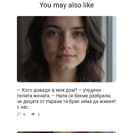
You may also like
— Кого доведе в моя дом? — учудено
попита жената. — Нали се бяхме разбрали,
че децата от първия ти брак няма да живеят
с нас.
0
2