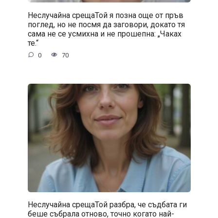
Неслучайна срещаТой я позна още от пръв
поглед, но не посмя да заговори, докато тя
сама не се усмихна и не прошепна: „Чаках
те.“
0
70
Неслучайна срещаТой разбра, че съдбата ги
беше събрала отново, точно когато най-