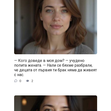
— Кого доведе в моя дом? — учудено
попита жената. — Нали се бяхме разбрали,
че децата от първия ти брак няма да живеят
с нас.
0
2