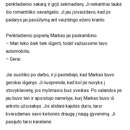
penktadienio vakarą ir grįš sekmadienį. Ji nekantriai laukė
šio romantiško savaitgalio. Ji jau įsivaizdavo, kad jis
padarys jai pasiūlymą ant vaizdingo ežero kranto.
Penktadienio popietę Markas jai paskambino:
– Man teko šiek tiek išgerti, todėl važiuosime tavo
automobiliu.
– Gerai.
Jie susitiko po darbo, ir ji pastebėjo, kad Markas buvo
gerokai išgėręs. Ji nusprendė, kad kol jie nuvyks į
stovyklavietę, jos mylimasis bus sveikas. Po valandos jie
jau buvo ten ir apsistojo namelyje, kurį Markas buvo iš
anksto užsisakęs. Jis atidarė kajutės duris, tarsi
kviesdamas savo kelionės draugę į naują gyvenimą. Ji
pasijuto tarsi karalienė.