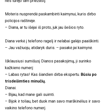
nes turėjo tam priežastį.
Moteris nusprendė paskambinti kaimynui, kuris dirbo
policijos raštinėje.
– Diana, ar tu išėjai iš proto, juk jau šešios ryto.
Diana verkė į telefono ragelį ir nelabai galėjo paaiškinti.
– Jau važiuoju, atidaryk duris. – pasakė jai kaimynė.
Išklausiusi sumišusį Dianos pasakojimą, ji surinko
kažkieno numerį:
– Labas rytas! Kas šiandien dirba ekspertu.
Būsiu po
trisdešimties minučių.
Dianai.
– Bijau, kad mane gali suimti.
– Bijok ir toliau, bet duok man savo marškinėlius ir savo
vaikino telefono numerį.