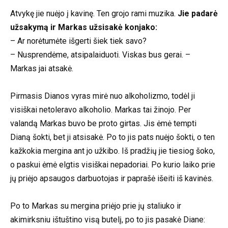
Atvykę jie nuėjo į kavinę. Ten grojo rami muzika.
Jie padarė
užsakymą ir Markas užsisakė konjako:
– Ar norėtumėte išgerti šiek tiek savo?
– Nusprendėme, atsipalaiduoti. Viskas bus gerai. –
Markas jai atsakė.
Pirmasis Dianos vyras mirė nuo alkoholizmo, todėl ji
visiškai netoleravo alkoholio. Markas tai žinojo. Per
valandą Markas buvo be proto girtas. Jis ėmė tempti
Dianą šokti, bet ji atsisakė. Po to jis pats nuėjo šokti, o ten
kažkokia mergina ant jo užkibo. Iš pradžių jie tiesiog šoko,
o paskui ėmė elgtis visiškai nepadoriai. Po kurio laiko prie
jų priėjo apsaugos darbuotojas ir paprašė išeiti iš kavinės.
Po to Markas su mergina priėjo prie jų staliuko ir
akimirksniu ištuštino visą butelį, po to jis pasakė Diane: