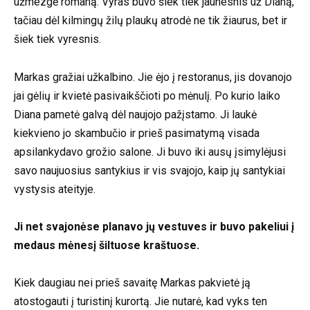
užmezgė romaną. Vyras buvo šiek tiek jaunesnis už Dianą,
tačiau dėl kilmingų žilų plaukų atrodė ne tik žiaurus, bet ir
šiek tiek vyresnis.
Markas gražiai užkalbino. Jie ėjo į restoranus, jis dovanojo
jai gėlių ir kvietė pasivaikščioti po mėnulį. Po kurio laiko
Diana pametė galvą dėl naujojo pažįstamo. Ji laukė
kiekvieno jo skambučio ir prieš pasimatymą visada
apsilankydavo grožio salone. Ji buvo iki ausų įsimylėjusi
savo naujuosius santykius ir vis svajojo, kaip jų santykiai
vystysis ateityje.
Ji net svajonėse planavo jų vestuves ir buvo pakeliui į
medaus mėnesį šiltuose kraštuose.
Kiek daugiau nei prieš savaitę Markas pakvietė ją
atostogauti į turistinį kurortą. Jie nutarė, kad vyks ten