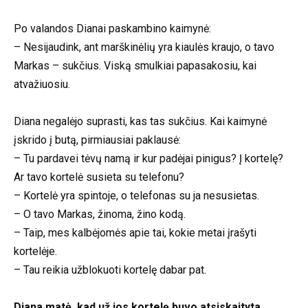
Po valandos Dianai paskambino kaimynė:
– Nesijaudink, ant marškinėlių yra kiaulės kraujo, o tavo
Markas – sukčius. Viską smulkiai papasakosiu, kai
atvažiuosiu.
Diana negalėjo suprasti, kas tas sukčius. Kai kaimynė
įskrido į butą, pirmiausiai paklausė:
– Tu pardavei tėvų namą ir kur padėjai pinigus? Į kortelę?
Ar tavo kortelė susieta su telefonu?
– Kortelė yra spintoje, o telefonas su ja nesusietas.
– O tavo Markas, žinoma, žino kodą.
– Taip, mes kalbėjomės apie tai, kokie metai įrašyti
kortelėje.
– Tau reikia užblokuoti kortelę dabar pat.
Diana matė, kad už jos kortelę buvo atsiskaityta