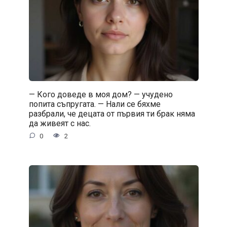
— Кого доведе в моя дом? — учудено
попита съпругата. — Нали се бяхме
разбрали, че децата от първия ти брак няма
да живеят с нас.
0
2