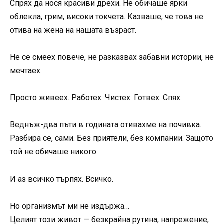
Спрях да нося красиви дрехи. Не обичаше ярки
облекла, грим, високи токчета. Казваше, че това не
отива на жена на нашата възраст.
Не се смеех повече, не разказвах забавни истории, не
мечтаех.
Просто живеех. Работех. Чистех. Готвех. Спях.
Веднъж-два пъти в годината отивахме на почивка.
Разбира се, сами. Без приятели, без компании. Защото
той не обичаше никого.
И аз всичко търпях. Всичко.
Но организмът ми не издържа…
Целият този живот — безкрайна рутина, напрежение,