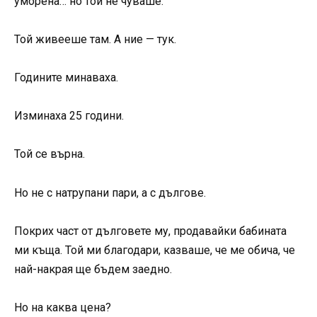
уморена… но той не чуваше.
Той живееше там. А ние — тук.
Годините минаваха.
Изминаха 25 години.
Той се върна.
Но не с натрупани пари, а с дългове.
Покрих част от дълговете му, продавайки бабината
ми къща. Той ми благодари, казваше, че ме обича, че
най-накрая ще бъдем заедно.
Но на каква цена?