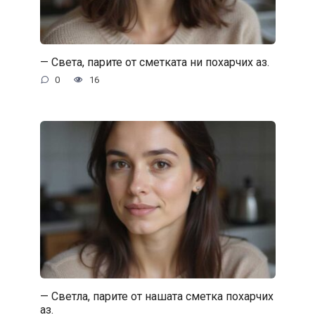
— Света, парите от сметката ни похарчих аз.
0
16
— Светла, парите от нашата сметка похарчих
аз.