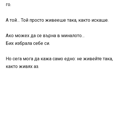
го.
А той… Той просто живееше така, както искаше.
Ако можех да се върна в миналото…
Бих избрала себе си.
Но сега мога да кажа само едно: не живейте така,
както живях аз.