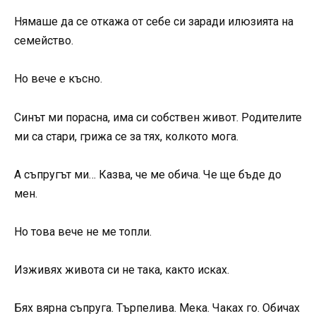
Нямаше да се откажа от себе си заради илюзията на
семейство.
Но вече е късно.
Синът ми порасна, има си собствен живот. Родителите
ми са стари, грижа се за тях, колкото мога.
А съпругът ми… Казва, че ме обича. Че ще бъде до
мен.
Но това вече не ме топли.
Изживях живота си не така, както исках.
Бях вярна съпруга. Търпелива. Мека. Чаках го. Обичах