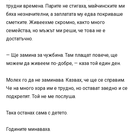
трудни времена. Парите не стигаха, майчинските ми
бяха незначителни, а заплатата му едва покриваше
сметките. Живеехме скромно, както много
семейства, но мъжът ми реши, че това не е
достатъчно.
— Ще замина за чужбина. Там плащат повече, ще
можем да живеем по-добре, — каза той един ден.
Молех го да не заминава. Казвах, че ще се справим.
Че на много хора им е трудно, но остават заедно и се
подкрепят. Той не ме послуша.
Така останах сама с детето.
Годините минаваха.