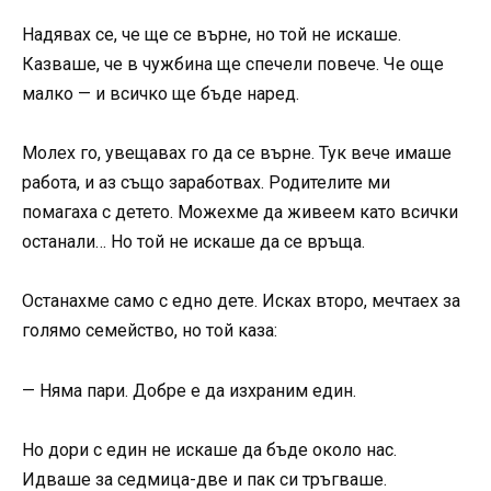
Надявах се, че ще се върне, но той не искаше.
Казваше, че в чужбина ще спечели повече. Че още
малко — и всичко ще бъде наред.
Молех го, увещавах го да се върне. Тук вече имаше
работа, и аз също заработвах. Родителите ми
помагаха с детето. Можехме да живеем като всички
останали… Но той не искаше да се връща.
Останахме само с едно дете. Исках второ, мечтаех за
голямо семейство, но той каза:
— Няма пари. Добре е да изхраним един.
Но дори с един не искаше да бъде около нас.
Идваше за седмица-две и пак си тръгваше.