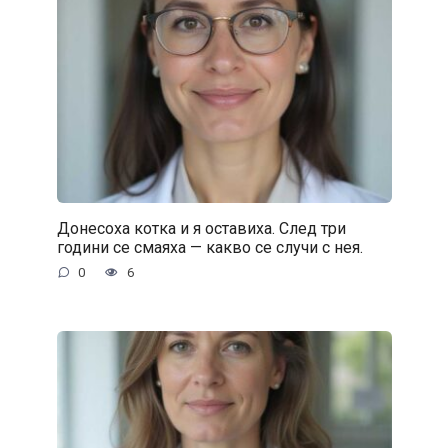
Донесоха котка и я оставиха. След три
години се смаяха — какво се случи с нея.
0
6