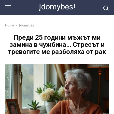
Skip
Įdomybės!
to
content
Home
»
Įdomybės
Преди 25 години мъжът ми
замина в чужбина… Стресът и
тревогите ме разболяха от рак