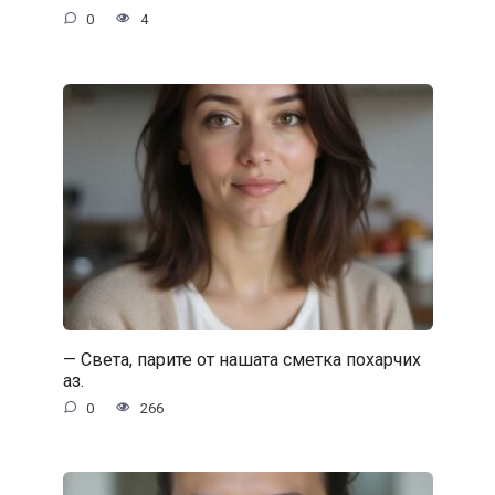
0
4
— Света, парите от нашата сметка похарчих
аз.
0
266