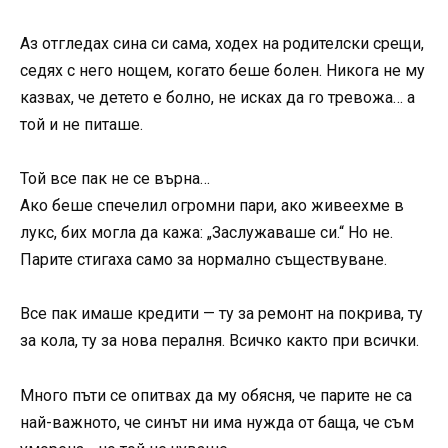
Аз отгледах сина си сама, ходех на родителски срещи,
седях с него нощем, когато беше болен. Никога не му
казвах, че детето е болно, не исках да го тревожа… а
той и не питаше.
Той все пак не се върна…
Ако беше спечелил огромни пари, ако живеехме в
лукс, бих могла да кажа: „Заслужаваше си.“ Но не.
Парите стигаха само за нормално съществуване.
Все пак имаше кредити — ту за ремонт на покрива, ту
за кола, ту за нова пералня. Всичко както при всички.
Много пъти се опитвах да му обясня, че парите не са
най-важното, че синът ни има нужда от баща, че съм