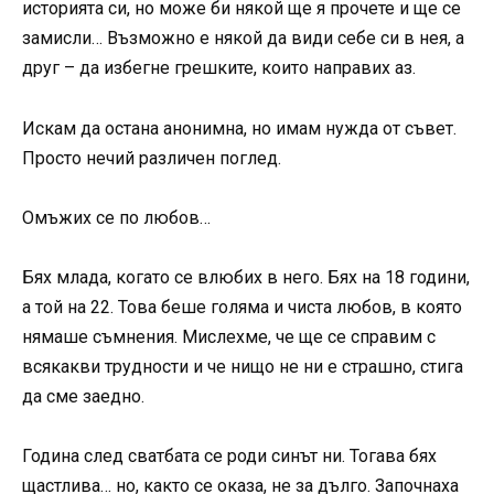
историята си, но може би някой ще я прочете и ще се
замисли… Възможно е някой да види себе си в нея, а
друг – да избегне грешките, които направих аз.
Искам да остана анонимна, но имам нужда от съвет.
Просто нечий различен поглед.
Омъжих се по любов…
Бях млада, когато се влюбих в него. Бях на 18 години,
а той на 22. Това беше голяма и чиста любов, в която
нямаше съмнения. Мислехме, че ще се справим с
всякакви трудности и че нищо не ни е страшно, стига
да сме заедно.
Година след сватбата се роди синът ни. Тогава бях
щастлива… но, както се оказа, не за дълго. Започнаха