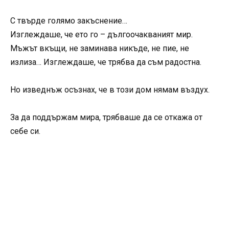
С твърде голямо закъснение…
Изглеждаше, че ето го – дългоочакваният мир.
Мъжът вкъщи, не заминава никъде, не пие, не
излиза… Изглеждаше, че трябва да съм радостна.
Но изведнъж осъзнах, че в този дом нямам въздух.
За да поддържам мира, трябваше да се откажа от
себе си.