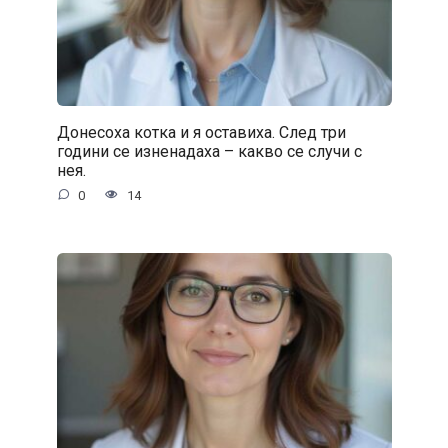
Донесоха котка и я оставиха. След три
години се изненадаха – какво се случи с
нея.
0
14