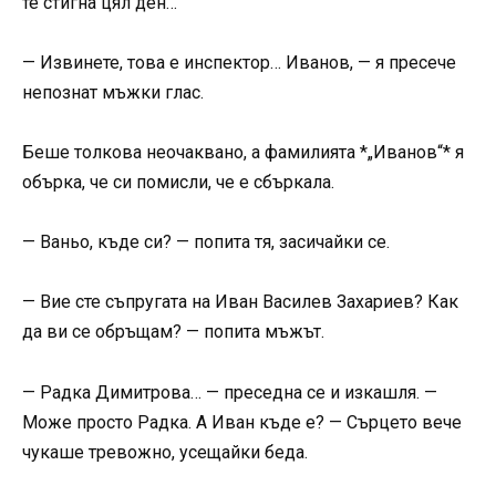
те стигна цял ден…
— Извинете, това е инспектор… Иванов, — я пресече
непознат мъжки глас.
Беше толкова неочаквано, а фамилията *„Иванов“* я
обърка, че си помисли, че е сбъркала.
— Ваньо, къде си? — попита тя, засичайки се.
— Вие сте съпругата на Иван Василев Захариев? Как
да ви се обръщам? — попита мъжът.
— Радка Димитрова… — преседна се и изкашля. —
Може просто Радка. А Иван къде е? — Сърцето вече
чукаше тревожно, усещайки беда.