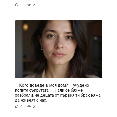
0
2
— Кого доведе в моя дом? — учудено
попита съпругата. — Нали се бяхме
разбрали, че децата от първия ти брак няма
да живеят с нас.
0
2