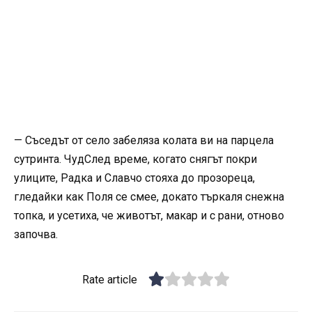
— Съседът от село забеляза колата ви на парцела
сутринта. ЧудСлед време, когато снягът покри
улиците, Радка и Славчо стояха до прозореца,
гледайки как Поля се смее, докато търкаля снежна
топка, и усетиха, че животът, макар и с рани, отново
започва.
Rate article