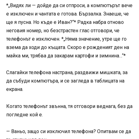
*„Видях ли — дойде да си отпроси, а компютърът вече
е изключен и чантата е готова. Бързалка. Знаеше, че
ще я пусна. Но къде е Иван?“* Радка набра отново
неговия номер, но безстрастен глас отговори, че
телефонът е изключен. *„Няма значение, утре ще го
взема да ходи до къщата. Скоро е рожденият ден на
майка ми, трябва да закарам картофи и зимнина…“*
Слагайки телефона настрана, раздвижи мишката, за
да събуди компютъра, и се загледа в таблицата на
екрана.
Когато телефонът звънна, тя отговори веднага, без да
погледне кой е.
— Ваньо, защо си изключил телефона? Опитвам се да