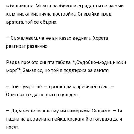
в болницата. Мъжът заобиколи сградата и се насочи
към ниска кирпична постройка. Спирайки пред
вратата, той се обърна:
— Съжалявам, че не ви казах веднага. Хората
реагират различно…
Радка прочете синята табела: *„Съдебно-медицински
морг“*. Замая се, но той я поддържа за лакътя.
— Той… умря ли? — прошепна с пресипен глас. —
Опитвах се да го стигна цял ден…
— Да, чрез телефона му ви намерихм. Седнете. — Тя
падна на дървената пейка, краката й отказваха да я
носят.