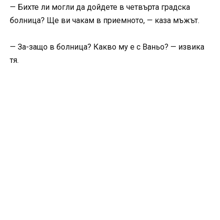
— Бихте ли могли да дойдете в четвърта градска
болница? Ще ви чакам в приемното, — каза мъжът.
— За-защо в болница? Какво му е с Ваньо? — извика
тя.