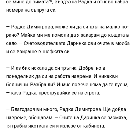
се мине до зимата“*, въздъхна Радка и отново набра
номера на съпруга си.
— Радке Димитрова, може ли да си тръгна малко по-
рано? Майка ми ме помоли да я закарам до къщата в
село. — Счетоводителката Даринка сви очите в молба
и се взираше в шефката си.
— И аз бих искала да си тръгна. Добре, но в
понеделник да си на работа навреме. И никакви
болнични. Разбра ли? Иначе повече няма да те пусна,
— каза Радка, преструвайки се на строга.
— Благодаря ви много, Радка Димитрова. Ще дойда
навреме, обещавам. — Очите на Даринка се засмяха,
тя грабна якотката си и излезе от кабинета.