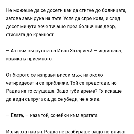
Не можеше да се досети как да стигне до болницата,
затова зави рука на пътя. Успя да спре кола, и след
десет минути вече тичаше през болничния двор,
стисната до крайност.
— Аз съм съпругата на Иван Захариев! — издишана,
извика в приемното.
От бюрото се изправи висок мъж на около
четиридесет и се приближи. Той се представи, но
Радка не го слушаше. Защо губи време? Тя искаше
да види съпруга си, да се убеди, че е жив.
— Елате, — каза той, сочейки към вратата.
Излязоха навън. Радка не разбираше защо не влизат