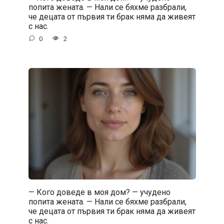
попита жената. — Нали се бяхме разбрали,
че децата от първия ти брак няма да живеят
с нас.
0
2
— Кого доведе в моя дом? — учудено
попита жената. — Нали се бяхме разбрали,
че децата от първия ти брак няма да живеят
с нас.