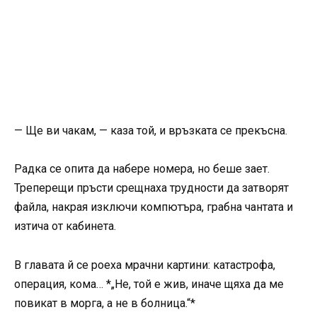
— Ще ви чакам, — каза той, и връзката се прекъсна.
Радка се опита да набере номера, но беше зает.
Треперещи пръсти срещнаха трудности да затворят
файла, накрая изключи компютъра, грабна чантата и
изтича от кабинета.
В главата й се роеха мрачни картини: катастрофа,
операция, кома… *„Не, той е жив, иначе щяха да ме
повикат в морга, а не в болница.“*