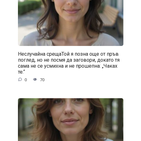
Неслучайна срещаТой я позна още от пръв
поглед, но не посмя да заговори, докато тя
сама не се усмихна и не прошепна: „Чаках
те.“
0
70