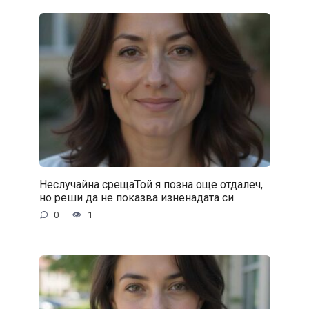
Неслучайна срещаТой я позна още отдалеч,
но реши да не показва изненадата си.
0
1