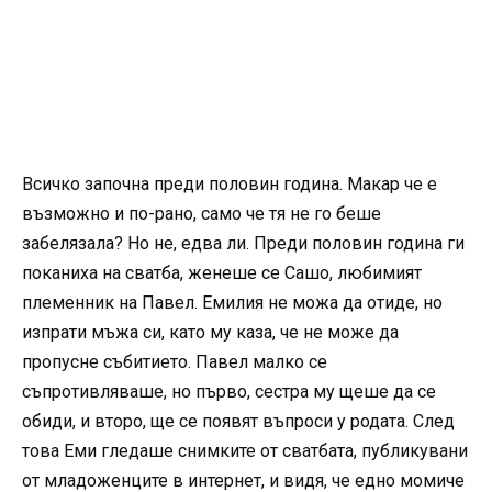
Всичко започна преди половин година. Макар че е
възможно и по-рано, само че тя не го беше
забелязала? Но не, едва ли. Преди половин година ги
поканиха на сватба, женеше се Сашо, любимият
племенник на Павел. Емилия не можа да отиде, но
изпрати мъжа си, като му каза, че не може да
пропусне събитието. Павел малко се
съпротивляваше, но първо, сестра му щеше да се
обиди, и второ, ще се появят въпроси у родата. След
това Еми гледаше снимките от сватбата, публикувани
от младоженците в интернет, и видя, че едно момиче