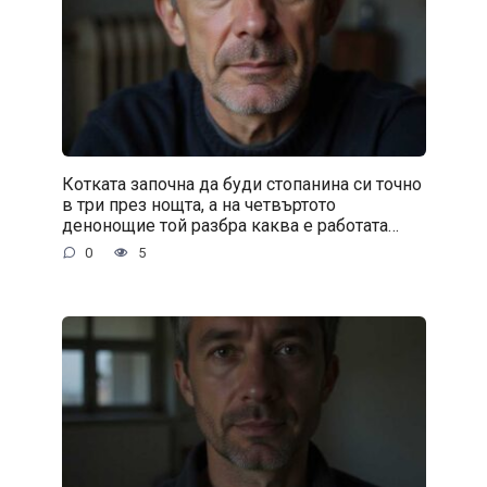
Котката започна да буди стопанина си точно
в три през нощта, а на четвъртото
денонощие той разбра каква е работата…
0
5