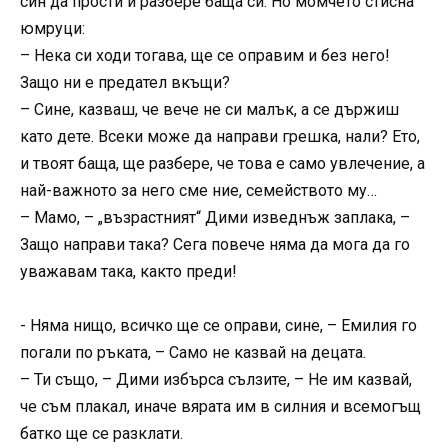
син да прости и разбере баща си. Но момчето стисна
юмруци:
– Нека си ходи тогава, ще се оправим и без него!
Защо ни е предател вкъщи?
– Сине, казваш, че вече не си малък, а се държиш
като дете. Всеки може да направи грешка, нали? Ето,
и твоят баща, ще разбере, че това е само увлечение, а
най-важното за него сме ние, семейството му…
– Мамо, – „възрастният“ Дими изведнъж заплака, –
Защо направи така? Сега повече няма да мога да го
уважавам така, както преди!
­- Няма нищо, всичко ще се оправи, сине, – Емилия го
погали по ръката, – Само не казвай на децата.
– Ти също, – Дими избърса сълзите, – Не им казвай,
че съм плакал, иначе вярата им в силния и всемогъщ
батко ще се разклати.