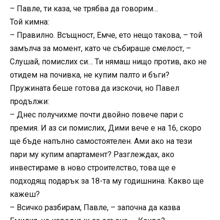
– Павле, ти каза, че трябва да говорим…
Той кимна:
– Правилно. Всъщност, Емче, ето нещо такова, – той
замълча за момент, като че събираше смелост, –
Слушай, помислих си… Ти нямаш нищо против, ако не
отидем на почивка, не купим палто и бъги?
Пружината беше готова да изскочи, но Павел
продължи:
– Днес получихме почти двойно повече пари с
премия. И аз си помислих, Дими вече е на 16, скоро
ще бъде напълно самостоятелен. Ами ако на тези
пари му купим апартамент? Разглеждах, ако
инвестираме в ново строителство, това ще е
подходящ подарък за 18-та му годишнина. Какво ще
кажеш?
– Всичко разбирам, Павле, – започна да казва