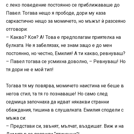
с леко поведение постоянно се приближаваше до
Павел. Тогава нещо я прободе, дори му каза
саркастично нещо за момичето, но мъжът ѝ разсеяно
отговори:
– Какво? Коя? А! Това е предполагам приятелка на
булката. Не я забелязах, не знам защо е до мен
постоянно, но честно, Емилия! А ти какво, ревнуваш?
– Павел тогава се усмихна доволно, – Ревнуваш! Но
тя дори не е мой тип!
Тогава тя му повярва, момичето наистина не беше в
негов стил, та тя го познаваше! Но само след
седмица започнаха да идват някакви странни
обаждания, тишина в слушалката. Емилия сподели с
мъжа си:
– Представи си, звънят, мълчат, въздишат. Виж и на