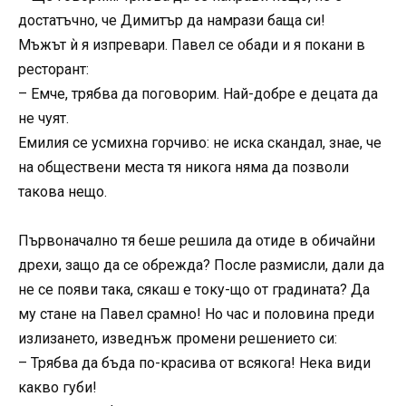
достатъчно, че Димитър да намрази баща си!
Мъжът ѝ я изпревари. Павел се обади и я покани в
ресторант:
– Емче, трябва да поговорим. Най-добре е децата да
не чуят.
Емилия се усмихна горчиво: не иска скандал, знае, че
на обществени места тя никога няма да позволи
такова нещо.
Първоначално тя беше решила да отиде в обичайни
дрехи, защо да се обрежда? После размисли, дали да
не се появи така, сякаш е току-що от градината? Да
му стане на Павел срамно! Но час и половина преди
излизането, изведнъж промени решението си:
– Трябва да бъда по-красива от всякога! Нека види
какво губи!