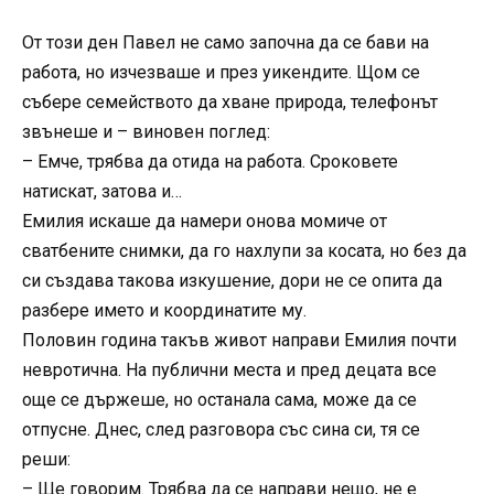
От този ден Павел не само започна да се бави на
работа, но изчезваше и през уикендите. Щом се
събере семейството да хване природа, телефонът
звънеше и – виновен поглед:
– Емче, трябва да отида на работа. Сроковете
натискат, затова и…
Емилия искаше да намери онова момиче от
сватбените снимки, да го нахлупи за косата, но без да
си създава такова изкушение, дори не се опита да
разбере името и координатите му.
Половин година такъв живот направи Емилия почти
невротична. На публични места и пред децата все
още се държеше, но останала сама, може да се
отпусне. Днес, след разговора със сина си, тя се
реши:
– Ще говорим. Трябва да се направи нещо, не е