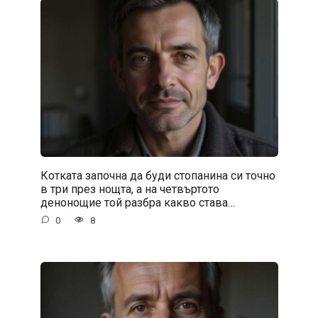
Котката започна да буди стопанина си точно
в три през нощта, а на четвъртото
денонощие той разбра какво става…
0
8