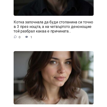
Котка започнала да буди стопанина си точно
в 3 през нощта, а на четвъртото денонощие
той разбрал каква е причината…
0
1