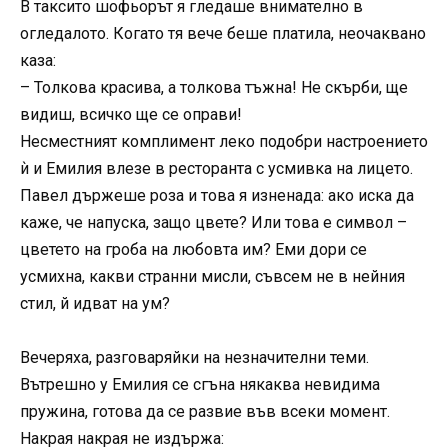
В таксито шофьорът я гледаше внимателно в
огледалото. Когато тя вече беше платила, неочаквано
каза:
– Толкова красива, а толкова тъжна! Не скърби, ще
видиш, всичко ще се оправи!
Несместният комплимент леко подобри настроението
ѝ и Емилия влезе в ресторанта с усмивка на лицето.
Павел държеше роза и това я изненада: ако иска да
каже, че напуска, защо цвете? Или това е символ –
цветето на гроба на любовта им? Еми дори се
усмихна, какви странни мисли, съвсем не в нейния
стил, й идват на ум?
Вечеряха, разговаряйки на незначителни теми.
Вътрешно у Емилия се сгъна някаква невидима
пружина, готова да се развие във всеки момент.
Накрая накрая не издържа: