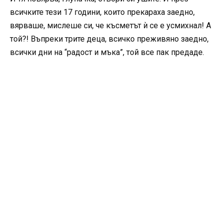
всичките тези 17 години, които прекараха заедно,
вярваше, мислеше си, че късметът ѝ се е усмихнал! А
той?! Въпреки трите деца, всичко преживяно заедно,
всички дни на “радост и мъка”, той все пак предаде.