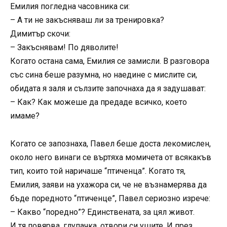
Емилия погледна часовника си:
– А ти не закъсняваш ли за тренировка?
Димитър скочи:
– Закъснявам! По дяволите!
Когато остана сама, Емилия се замисли. В разговора
със сина беше разумна, но наедине с мислите си,
обидата я заля и сълзите започнаха да я задушават:
– Как? Как можеше да предаде всичко, което
имаме?
Когато се запознаха, Павел беше доста лекомислен,
около него винаги се въртяха момичета от всякакъв
тип, които той наричаше “птиченца”. Когато тя,
Емилия, заяви на ухажора си, че не възнамерява да
бъде поредното “птиченце”, Павел сериозно изрече:
– Какво “поредно”? Единствената, за цял живот.
И тя повярва, глупачка, отвори си ушите. И през