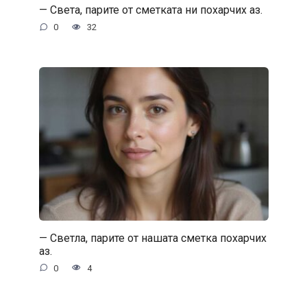
— Света, парите от сметката ни похарчих аз.
0
32
— Светла, парите от нашата сметка похарчих
аз.
0
4