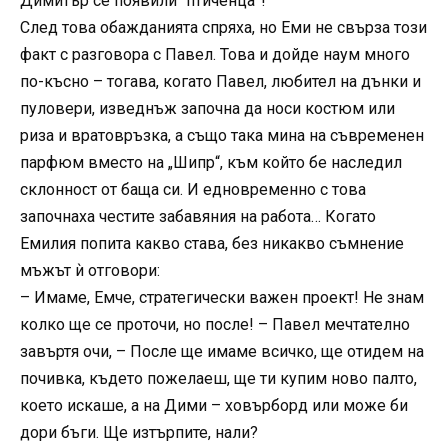
Димитър се появили “птиченца”!
След това обажданията спряха, но Еми не свърза този
факт с разговора с Павел. Това и дойде наум много
по-късно – тогава, когато Павел, любител на дънки и
пуловери, изведнъж започна да носи костюм или
риза и вратовръзка, а също така мина на съвременен
парфюм вместо на „Шипр“, към който бе наследил
склонност от баща си. И едновременно с това
започнаха честите забавяния на работа… Когато
Емилия попита какво става, без никакво съмнение
мъжът ѝ отговори:
– Имаме, Емче, стратегически важен проект! Не знам
колко ще се проточи, но после! – Павел мечтателно
завъртя очи, – После ще имаме всичко, ще отидем на
почивка, където пожелаеш, ще ти купим ново палто,
което искаше, а на Дими – ховърборд или може би
дори бъги. Ще изтърпите, нали?