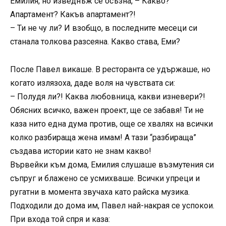
Емилия, но изведнъж се осъзна, – Какво?
Апартамент? Какъв апартамент?!
– Ти не чу ли? И взобщо, в последните месеци си
станала толкова разсеяна. Какво става, Еми?
После Павел викаше. В ресторанта се удържаше, но
когато излязоха, даде воля на чувствата си:
– Полудя ли?! Каква любовница, какви изневери?!
Обясних всичко, важен проект, ще се забавя! Ти не
каза нито една дума против, още се хвалях на всички
колко разбираща жена имам! А тази “разбираща”
създава истории като не знам какво!
Вървейки към дома, Емилия слушаше възмутения си
съпруг и блажено се усмихваше. Всички упреци и
ругатни в момента звучаха като райска музика.
Подходили до дома им, Павел най-накрая се успокои.
При входа той спря и каза: