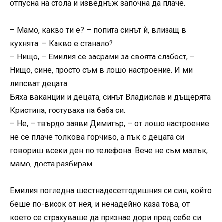
отпусна на стола и изведнъж започна да плаче.
– Мамо, какво ти е? – попита синът ѝ, влизащ в
кухнята. – Какво е станало?
– Нищо, – Емилия се засрами за своята слабост, –
Нищо, сине, просто съм в лошо настроение. И ми
липсват децата.
Бяха ваканции и децата, синът Владислав и дъщерята
Кристина, гостуваха на баба си.
– Не, – твърдо заяви Димитър, – от лошо настроение
не се плаче толкова горчиво, а пък с децата си
говориш всеки ден по телефона. Вече не съм малък,
мамо, доста разбирам.
Емилия погледна шестнадесетгодишния си син, който
беше по-висок от нея, и ненадейно каза това, от
което се страхуваше да признае дори пред себе си: