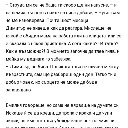
– Струва ми се, че баща ти скоро ще ни напусне, – и
на немия въпрос в очите на сина добави, – Чувствам,
че ме изневерява. Почти шест месеца…
Димитър не знаеше как да реагира. Мислеше, че
някой е обидил мама на работа или на улицата, или се
е скарала с някоя приятелка. А сега какво?! И татко?!
Как е възможно?! В момчето започна да тлее гняв, и
майка му веднага го забеляза:
– Димитър, не бива. Понякога това се случва между
възрастните, сам ще разбереш един ден. Татко ти е
добър човек, но сърцето не може да бъде
заповядано.
Емилия говореше, но сама не вярваше на думите си.
Искаше ѝ се да крещи, да тропа с крака и да чупи
чинии, но вместо това убеждаваше по-големия си