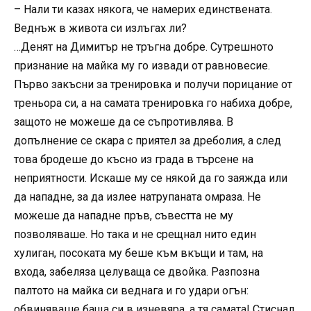
– Нали ти казах някога, че намерих единствената.
Веднъж в живота си излъгах ли?
…Денят на Димитър не тръгна добре. Сутрешното
признание на майка му го извади от равновесие.
Първо закъсни за тренировка и получи порицание от
треньора си, а на самата тренировка го набиха добре,
защото не можеше да се съпротивлява. В
допълнение се скара с приятел за дреболия, а след
това бродеше до късно из града в търсене на
неприятности. Искаше му се някой да го заяжда или
да нападне, за да излее натрупаната омраза. Не
можеше да нападне пръв, съвестта не му
позволяваше. Но така и не срещнал нито един
хулиган, посоката му беше към вкъщи и там, на
входа, забеляза целуваща се двойка. Разпозна
палтото на майка си веднага и го удари огън:
обвиняваше баща си в изневяра, а тя самата! Стиснал