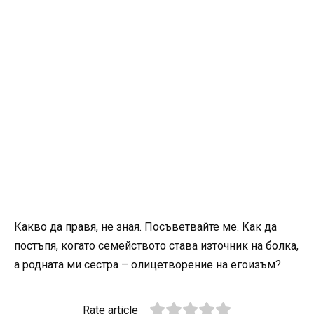
Какво да правя, не зная. Посъветвайте ме. Как да
постъпя, когато семейството става източник на болка,
а родната ми сестра – олицетворение на егоизъм?
Rate article