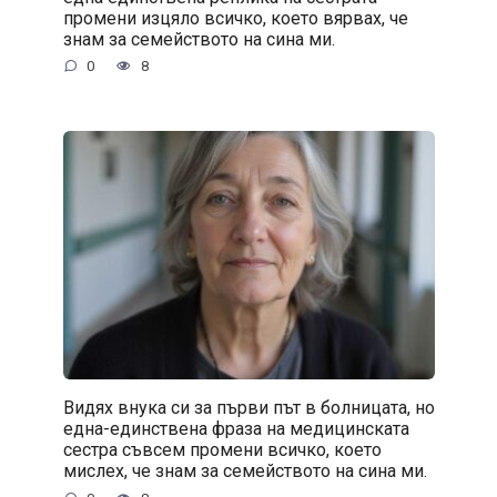
промени изцяло всичко, което вярвах, че
знам за семейството на сина ми.
0
8
Видях внука си за първи път в болницата, но
една-единствена фраза на медицинската
сестра съвсем промени всичко, което
мислех, че знам за семейството на сина ми.