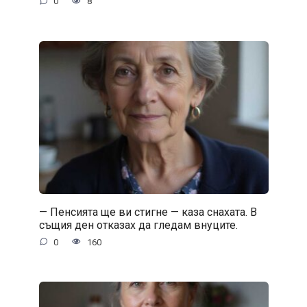
0
8
— Пенсията ще ви стигне — каза снахата. В
същия ден отказах да гледам внуците.
0
160