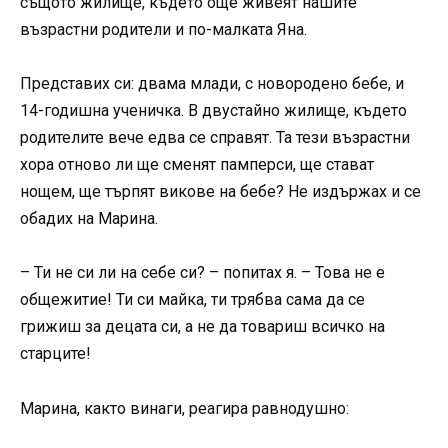
същото жилище, където още живеят нашите
възрастни родители и по-малката Яна.
Представих си: двама млади, с новородено бебе, и
14-годишна ученичка. В двустайно жилище, където
родителите вече едва се справят. Та тези възрастни
хора отново ли ще сменят памперси, ще стават
нощем, ще търпят викове на бебе? Не издържах и се
обадих на Марина.
– Ти не си ли на себе си? – попитах я. – Това не е
общежитие! Ти си майка, ти трябва сама да се
грижиш за децата си, а не да товариш всичко на
старците!
Марина, както винаги, реагира равнодушно: