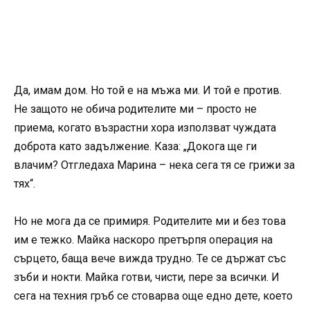
Да, имам дом. Но той е на мъжа ми. И той е против.
Не защото не обича родителите ми – просто не
приема, когато възрастни хора използват чуждата
доброта като задължение. Каза: „Докога ще ги
влачим? Отгледаха Марина – нека сега тя се грижи за
тях“.
Но не мога да се примиря. Родителите ми и без това
им е тежко. Майка наскоро претърпя операция на
сърцето, баща вече вижда трудно. Те се държат със
зъби и нокти. Майка готви, чисти, пере за всички. И
сега на техния гръб се стоварва още едно дете, което