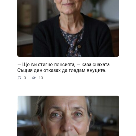
— Ще ви стигне пенсията, — каза снахата.
Същия ден отказах да гледам внуците.
0
10