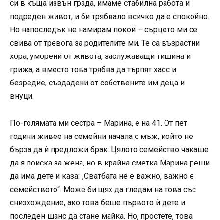
си в къща извън града, имаме стабилна работа и
подреден живот, и би трябвало всичко да е спокойно.
Но напоследък не намирам покой – сърцето ми се
свива от тревога за родителите ми. Те са възрастни
хора, уморени от живота, заслужаващи тишина и
грижа, а вместо това трябва да търпят хаос и
безредие, създадени от собствените им деца и
внуци.
По-голямата ми сестра – Марина, е на 41. От пет
години живее на семейни начала с мъж, който не
бърза да ѝ предложи брак. Цялото семейство чакаше
да я поиска за жена, но в крайна сметка Марина реши
да има дете и каза: „Сватбата не е важно, важно е
семейството“. Може би щях да гледам на това със
снизхождение, ако това беше първото ѝ дете и
последен шанс да стане майка. Но, простете, това