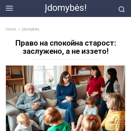
Skip
Įdomybės!
to
content
Home
»
Įdomybės
Право на спокойна старост:
заслужено, а не иззето!