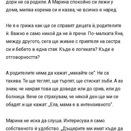
дори не са родили. А Марина спокойно си лежи у
дома, милва корема си и казва, че всичко е наред.
Не я е грижа как ще се справят децата ѝ, родителите
ѝ. Важно е само никой да не ѝ пречи. По-малката Яна,
между другото, сега ще живее с приятеля на сестра
си и бебето в една стая. Къде е логиката? Къде е
отговорността?
А родителите няма да кажат „махайте се“. Не са
такива. Те ще теглят, ще търпят, ще стискат зъби. А аз
знам, че накрая това ще доведе или до срив, или до
болница. Вече се страхувам, че някой ден ще ми се
обадят и ще кажат: „Ела, мама е в интензивното“.
Марина не иска да слуша. Интересува я само
собственото ѝ удобство. „Дъщерите ми имат къде да