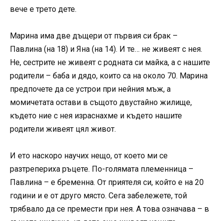
вече е трето дете.
Марина има две дъщери от първия си брак –
Павлина (на 18) и Яна (на 14). И те… не живеят с нея.
Не, сестрите не живеят с родната си майка, а с нашите
родители – баба и дядо, които са на около 70. Марина
предпочете да се устрои при нейния мъж, а
момичетата остави в същото двустайно жилище,
където ние с нея израснахме и където нашите
родители живеят цял живот.
И ето наскоро научих нещо, от което ми се
разтрепериха ръцете. По-голямата племенница –
Павлина – е бременна. От приятеля си, който е на 20
години и е от друго място. Сега забележете, той
трябвало да се премести при нея. А това означава – в