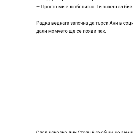
— Просто ми е любопитно. Ти знаеш за бивш
Радка веднага започна да търси Ани в соц
дали момчето ще се появи пак.
След няколко дни Стоян й съобщи, че зам