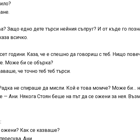
чило?
ане.
ва? Защо едно дете търси нейния съпруг? И от къде го поз
каза всичко.
ет години. Каза, че е спешно да говориш с теб. Нищо повеч
е. Може би се обърка?
ваше, че точно теб теб търси.
о Радка не спираше да мисли. Кой е това момче? Може би…
 — Ани. Някога Стоян беше на път да се ожени за нея. Възм
:
се ожени? Как се казваше?
тересува. Ани.