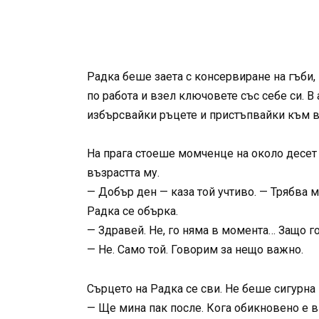
Радка беше заета с консервиране на гъби,
по работа и взел ключовете със себе си. 
избърсвайки ръцете и пристъпвайки към в
На прага стоеше момченце на около десет г
възрастта му.
— Добър ден — каза той учтиво. — Трябва м
Радка се обърка.
— Здравей. Не, го няма в момента… Защо г
— Не. Само той. Говорим за нещо важно.
Сърцето на Радка се сви. Не беше сигурна 
— Ще мина пак после. Кога обикновено е 