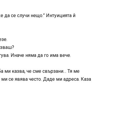
е да се случи нещо.” Интуицията й
езе.
азваш?
ува. Иначе няма да го има вече.
а ми казва, че сме свързани… Тя ме
ми се явява често. Даде ми адреса. Каза