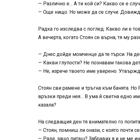
— Различно е… А ти кой си? Какво се е слу
— Още нищо. Но може да се случи. Довижд
Радка го изследва с поглед. Какво ли е то
А вечерта, когато Стоян се върна, тя му раз
— Днес дойде момченце да те търси. На дес
— Какви глупости? Не познавам такова дет
— Не, изрече твоето име уверено. Утвържда
Стоян сви рамене и тръгна към банята. Н
връзки преди нея… В ума й светна едно име
казала?
На следващия ден тя внимателно го попита
— Стоян, помниш ли онази, с която почти 
— Раде, защо питаш? Забравих я и не ме ин