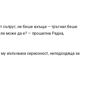
ият съпруг, не беше вкъщи — тръгнал беше
 ли може да е? — прошепна Радка,
е му излъчваха сериозност, неподходяща за