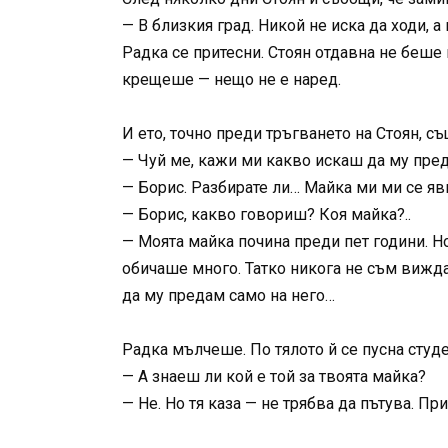
— В близкия град. Никой не иска да ходи, а
Радка се притесни. Стоян отдавна не беше 
крещеше — нещо не е наред.
И ето, точно преди тръгването на Стоян, с
— Чуй ме, кажи ми какво искаш да му пред
— Борис. Разбирате ли… Майка ми ми се яви
— Борис, какво говориш? Коя майка?..
— Моята майка почина преди пет години. Н
обичаше много. Татко никога не съм вижда
да му предам само на него…
Радка мълчеше. По тялото й се пусна студ
— А знаеш ли кой е той за твоята майка?
— Не. Но тя каза — не трябва да пътува. Пр