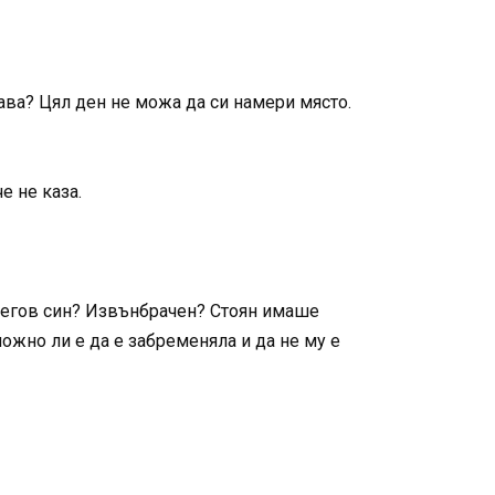
нава? Цял ден не можа да си намери място.
е не каза.
 негов син? Извънбрачен? Стоян имаше
ожно ли е да е забременяла и да не му е