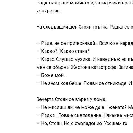
Радка изпрати момчето и, затваряйки врат
конкретно.
На следващия ден Стоян тръгна. Радка се о
— Раде, не се притеснявай… Всичко е наред
— Какво?! Какво стана?
— Карах. Слушах музика. И изведнъж на пъ
мен се обърна. Жестока катастрофа. Загина
— Боже мой…
— Не знам коя беше. Появи се отникъде. И
Вечерта Стоян се върна у дома.
— Не мислиш ли, че може да е… жената? М
— Радка… Това е съвпадение. Някаква мист
— Не, Стоян. Не е съвпадение. Усещам го.