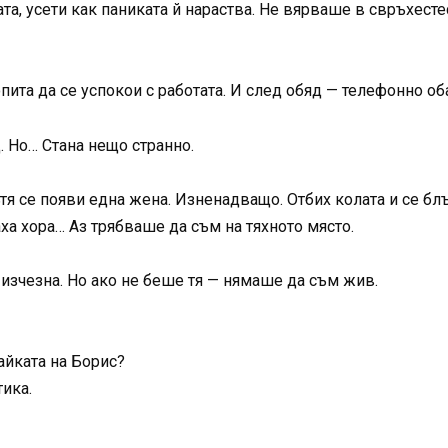
ата, усети как паниката й нараства. Не вярваше в свръхес
пита да се успокои с работата. И след обяд — телефонно о
. Но… Стана нещо странно.
тя се появи една жена. Изненадващо. Отбих колата и се блъ
ха хора… Аз трябваше да съм на тяхното място.
 изчезна. Но ако не беше тя — нямаше да съм жив.
айката на Борис?
ика.