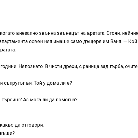
 когато внезапно звънна звънецът на вратата. Стоян, нейн
В апартамента освен нея имаше само дъщеря им Ваня. — Кой
ратата.
одини. Непознато. В чисти дрехи, с раница зад гърба, очит
и съпругът ви. Той у дома ли е?
о търсиш? Аз мога ли да помогна?
какво да отговори.
вкъщи?