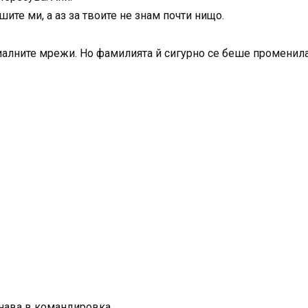
ите ми, а аз за твоите не знам почти нищо.
иалните мрежи. Но фамилията й сигурно се беше променила 
инава в командировка.