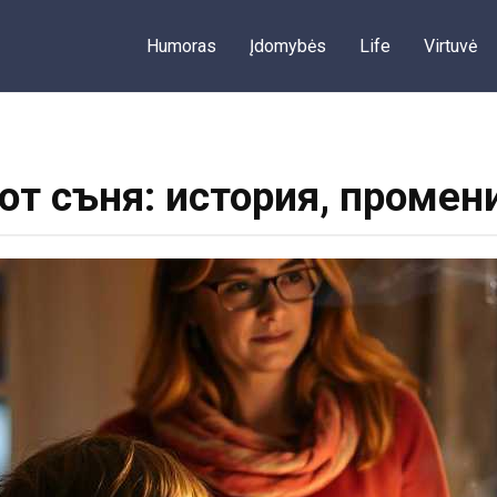
Humoras
Įdomybės
Life
Virtuvė
от съня: история, промен