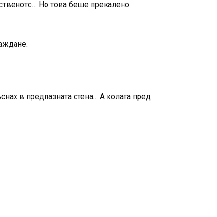
тественото… Но това беше прекалено
баждане.
снах в предпазната стена… А колата пред