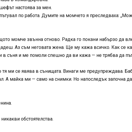
 шефът настоява за мен.
пътувал по работа. Думите на момчето я преследваха: „Мож
ъщото момче звънна отново. Радка го покани набързо да вл
адеш. Аз съм неговата жена. Ще му кажа всичко. Как се к
 в съня и ме помоли спешно да ви кажа — не трябва да път
о тя ми се явява в сънищата. Винаги ме предупреждава. Баб
л. А майка ми — само на снимки. Но напоследък започна да 
енина.
и никакви обстоятелства.