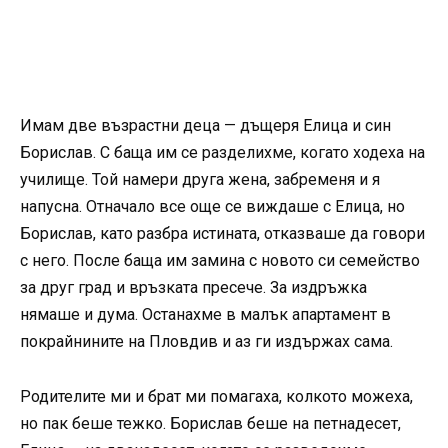
Имам две възрастни деца — дъщеря Елица и син
Борислав. С баща им се разделихме, когато ходеха на
училище. Той намери друга жена, забременя и я
напусна. Отначало все още се виждаше с Елица, но
Борислав, като разбра истината, отказваше да говори
с него. После баща им замина с новото си семейство
за друг град и връзката пресече. За издръжка
нямаше и дума. Останахме в малък апартамент в
покрайнините на Пловдив и аз ги издържах сама.
Родителите ми и брат ми помагаха, колкото можеха,
но пак беше тежко. Борислав беше на петнадесет,