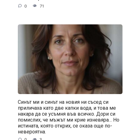
0
71
Синът ми и синът на новия ни съсед си
приличаха като две капки вода, и това ме
накара да се усъмня във всичко. Дори си
помислих, че мъжът ми крие изневяра… Но
истината, която открих, се оказа още по-
невероятна.
0
3