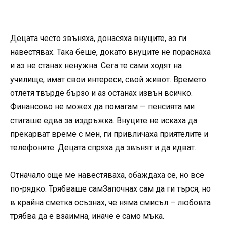
Децата често звъняха, донасяха внуците, аз ги
навестявах. Така беше, докато внуците не пораснаха
и аз не станах ненужна. Сега те сами ходят на
училище, имат свои интереси, свой живот. Времето
отлетя твърде бързо и аз останах извън всичко.
Финансово не можех да помагам — пенсията ми
стигаше едва за издръжка. Внуците не искаха да
прекарват време с мен, ги привличаха приятелите и
телефоните. Децата спряха да звънят и да идват.
Отначало още ме навестяваха, обаждаха се, но все
по-рядко. Трябваше самЗапочнах сам да ги търся, но
в крайна сметка осъзнах, че няма смисъл – любовта
трябва да е взаимна, иначе е само мъка.