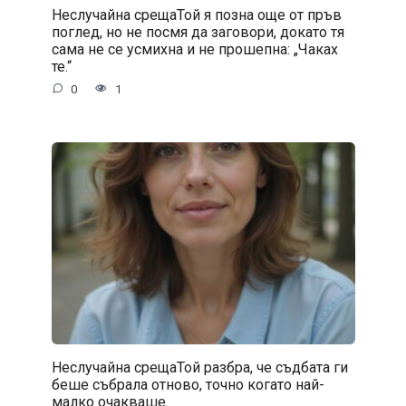
Неслучайна срещаТой я позна още от пръв
поглед, но не посмя да заговори, докато тя
сама не се усмихна и не прошепна: „Чаках
те.“
0
1
Неслучайна срещаТой разбра, че съдбата ги
беше събрала отново, точно когато най-
малко очакваше.