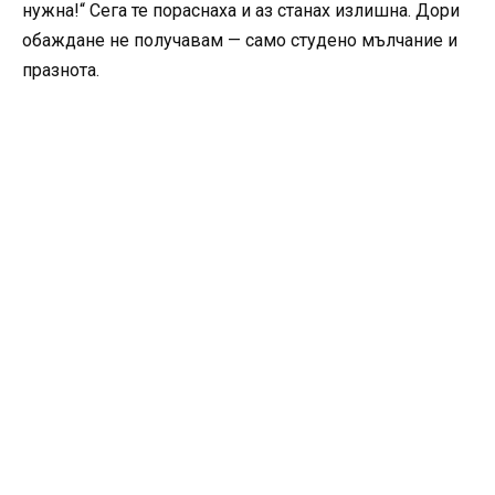
нужна!“ Сега те пораснаха и аз станах излишна. Дори
обаждане не получавам — само студено мълчание и
празнота.