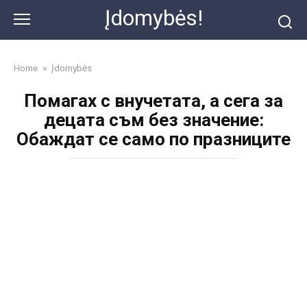
Skip
Įdomybės!
to
content
Home
»
Įdomybės
Помагах с внучетата, а сега за
децата съм без значение:
Обаждат се само по празниците