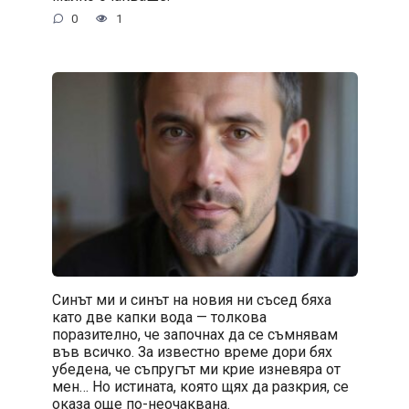
0
1
Синът ми и синът на новия ни съсед бяха
като две капки вода — толкова
поразително, че започнах да се съмнявам
във всичко. За известно време дори бях
убедена, че съпругът ми крие изневяра от
мен… Но истината, която щях да разкрия, се
оказа още по-неочаквана.