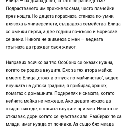
Елица — на дванадесет, когато се разведохме.
Подрастването им преживях сама, често плачейки
през нощта. Но децата пораснаха, станаха по-умни,
влязоха в университети, създадоха семейства. Елица
се омъжи първа, а две години по-късно и Борислав
се жени. Никога не живееха с мен — веднага
тръгнаха да граждат своя живот.
Направих всичко за тях. Особено се оказах нужна,
когато се родиха внуците. Бях за тях втора майка:
вместо Елица „стоях в отпуск по майчинство“, водех
внучката на детска градина, я прибирах, хранех,
помагах с домашните. Подкрепях и снахата, когато
нейната майка не можеше. Ако децата искаха да
отидат някъде, оставяха внуците при мен. Никога не
отказвах, дори когато се чувствах зле. Разбирах: те са
млади, имат нужда от почивка. Аз също бях млада