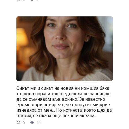
Синът ми и синът на новия ни комшия бяха
толкова поразително еднакви, че започнах
да се съмнявам във всичко. За известно
време дори повярвах, че съпругът ми крие
изневяра от мен… Но истината, която щях да
открия, се оказа още по-неочаквана.
0
11