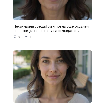
Неслучайна срещаТой я позна още отдалеч,
но реши да не показва изненадата си.
0
1