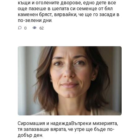
къщи и оголените дворове, едно дете все
още пазеше в шепата си семенце от бял
каменен бряст, вярвайки, че ще го засади в
по-зелени дни.
0
62
Сиромашия и надеждаВъпреки мизерията,
тя запазваше вярата, че утре ще бъде по-
добър ден.