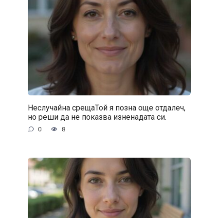
Неслучайна срещаТой я позна още отдалеч,
но реши да не показва изненадата си.
0
8