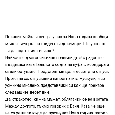
Поканих майка и сестра у нас за Нова година съобщи
мъжът вечерта на тридесети декември. Ще успееш
ли да подготвиш всичко?
Най-сетне дългоочаквани почивни дни! с радостно
въздишка каза Галя, като седна на пуфа в коридора и
свали ботушите. Предстоят ми цели десет дни отпуск.
Протегна се, отпускайки напрегнатите мускули, и се
усмихна мислено, представяйки си как ще прекара
следващите десет дни.
Да, страхотно! кимна мъжът, облягайки се на вратата.
Между другото, тъкмо говорих с Ваня. Каза, че още
не са решили къде да празнуват Нова година, затова