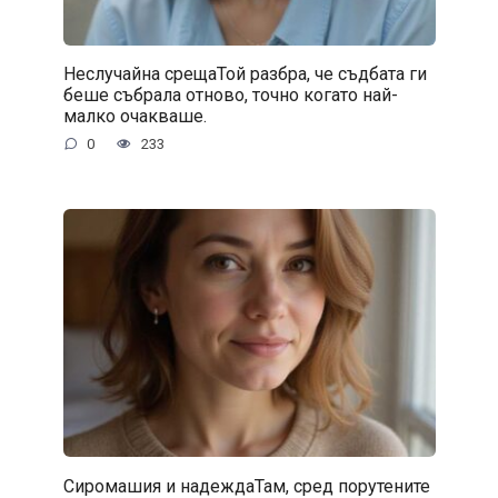
Неслучайна срещаТой разбра, че съдбата ги
беше събрала отново, точно когато най-
малко очакваше.
0
233
Сиромашия и надеждаТам, сред порутените