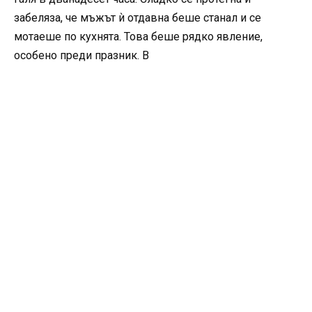
забеляза, че мъжът ѝ отдавна беше станал и се
мотаеше по кухнята. Това беше рядко явление,
особено преди празник. В