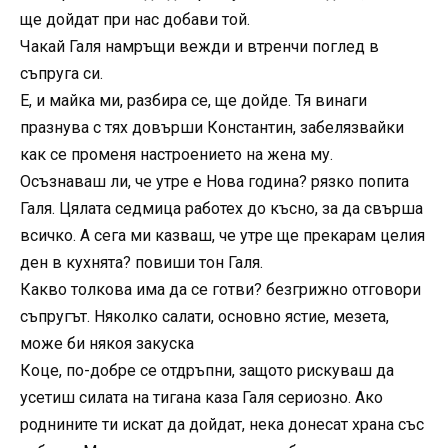
ще дойдат при нас добави той.
Чакай Галя намръщи вежди и втренчи поглед в
съпруга си.
Е, и майка ми, разбира се, ще дойде. Тя винаги
празнува с тях довърши Константин, забелязвайки
как се променя настроението на жена му.
Осъзнаваш ли, че утре е Нова година? рязко попита
Галя. Цялата седмица работех до късно, за да свърша
всичко. А сега ми казваш, че утре ще прекарам целия
ден в кухнята? повиши тон Галя.
Какво толкова има да се готви? безгрижно отговори
съпругът. Няколко салати, основно ястие, мезета,
може би някоя закуска
Коце, по-добре се отдръпни, защото рискуваш да
усетиш силата на тигана каза Галя сериозно. Ако
роднините ти искат да дойдат, нека донесат храна със