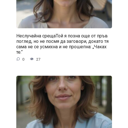
Неслучайна срещаТой я позна още от пръв
поглед, но не посмя да заговори, докато тя
сама не се усмихна и не прошепна: „Чаках
те.“
0
27