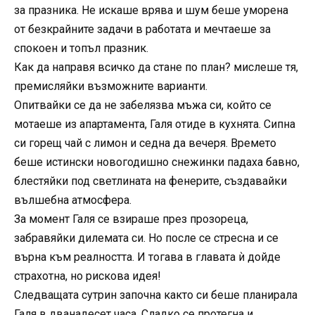
за празника. Не искаше врява и шум беше уморена
от безкрайните задачи в работата и мечтаеше за
спокоен и топъл празник.
Как да направя всичко да стане по план? мислеше тя,
премисляйки възможните варианти.
Опитвайки се да не забелязва мъжа си, който се
мотаеше из апартамента, Галя отиде в кухнята. Сипна
си горещ чай с лимон и седна да вечеря. Времето
беше истински новогодишно снежинки падаха бавно,
блестяйки под светлината на фенерите, създавайки
вълшебна атмосфера.
За момент Галя се взираше през прозореца,
забравяйки дилемата си. Но после се стресна и се
върна към реалността. И тогава в главата ѝ дойде
страхотна, но рискова идея!
Следващата сутрин започна както си беше планирала
Галя в дванадесет часа. Сладко се протегна и