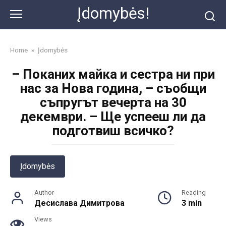
Skip
Įdomybės!
to
content
Home
»
Įdomybės
– Поканих майка и сестра ни при
нас за Нова година, – съобщи
съпругът вечерта на 30
декември. – Ще успееш ли да
подготвиш всичко?
Įdomybės
Author
Reading
Десислава Димитрова
3 min
Views