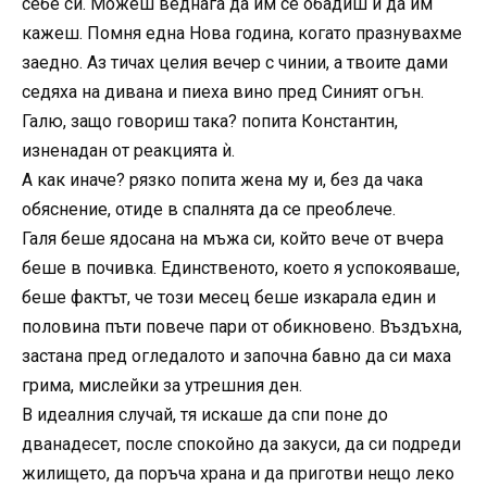
себе си. Можеш веднага да им се обадиш и да им
кажеш. Помня една Нова година, когато празнувахме
заедно. Аз тичах целия вечер с чинии, а твоите дами
седяха на дивана и пиеха вино пред Синият огън.
Галю, защо говориш така? попита Константин,
изненадан от реакцията ѝ.
А как иначе? рязко попита жена му и, без да чака
обяснение, отиде в спалнята да се преоблече.
Галя беше ядосана на мъжа си, който вече от вчера
беше в почивка. Единственото, което я успокояваше,
беше фактът, че този месец беше изкарала един и
половина пъти повече пари от обикновено. Въздъхна,
застана пред огледалото и започна бавно да си маха
грима, мислейки за утрешния ден.
В идеалния случай, тя искаше да спи поне до
дванадесет, после спокойно да закуси, да си подреди
жилището, да поръча храна и да приготви нещо леко