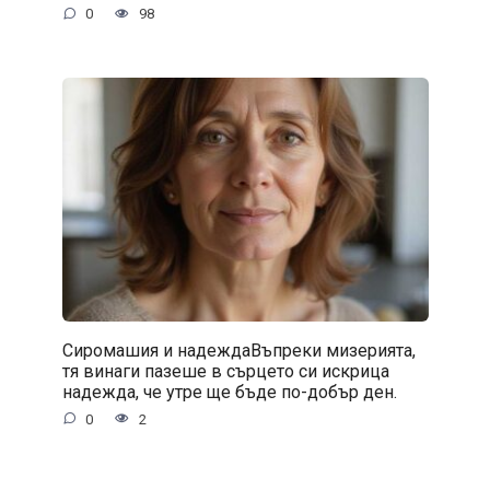
0
98
Сиромашия и надеждаВъпреки мизерията,
тя винаги пазеше в сърцето си искрица
надежда, че утре ще бъде по-добър ден.
0
2