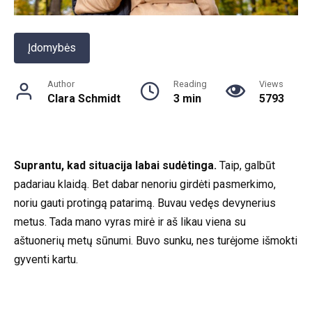
Įdomybės
Author
Reading
Views
Clara Schmidt
3 min
5793
Suprantu, kad situacija labai sudėtinga.
Taip, galbūt
padariau klaidą. Bet dabar nenoriu girdėti pasmerkimo,
noriu gauti protingą patarimą. Buvau vedęs devynerius
metus. Tada mano vyras mirė ir aš likau viena su
aštuonerių metų sūnumi. Buvo sunku, nes turėjome išmokti
gyventi kartu.