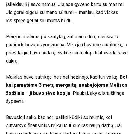
įsileidau jį į savo namus. Jis apsigyveno kartu su manimi.
Jis gerai elgėsi su mano sūnumi – maniau, kad viskas
išsispręs geriausiu mums būdu.
Praėjus metams po santykių, ant mano durų slenksčio
pasirodė buvusi vyro žmona. Mes jau buvome susituokę, o
prieš tai jie buvo sudarę civilinę santuoką. Ji atsivedė savo
dukrą.
Maiklas buvo sutrikęs, nes net nežinojo, kad turi vaiką.
Bet
kai pamatėme 3 metų mergaitę, neabejojome Melisos
žodžiais – ji buvo tėvo kopija.
Plaukai, akys, išraiškinga
šypsena.
Buvusioji sakė, kad nori palikti kūdikį su mumis, kol
sutvarkys finansinius reikalus ir susiras naują darbą. Jai
buvo pažadėtas prestižinis darbas kitoje šalyje, tačiau ji