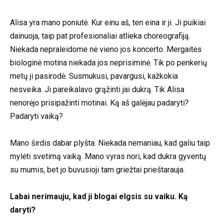
Alisa yra mano poniutė. Kur einu aš, ten eina ir ji. Ji puikiai
dainuoja, taip pat profesionaliai atlieka choreografiją.
Niekada nepraleidome nė vieno jos koncerto. Mergaitės
biologinė motina niekada jos neprisiminė. Tik po penkerių
metų ji pasirodė. Susmukusi, pavargusi, kažkokia
nesveika. Ji pareikalavo grąžinti jai dukrą. Tik Alisa
nenorėjo prisipažinti motinai. Ką aš galėjau padaryti?
Padaryti vaiką?
Mano širdis dabar plyšta. Niekada nemaniau, kad galiu taip
mylėti svetimą vaiką. Mano vyras nori, kad dukra gyventų
su mumis, bet jo buvusioji tam griežtai prieštarauja.
Labai nerimauju, kad ji blogai elgsis su vaiku. Ką
daryti?