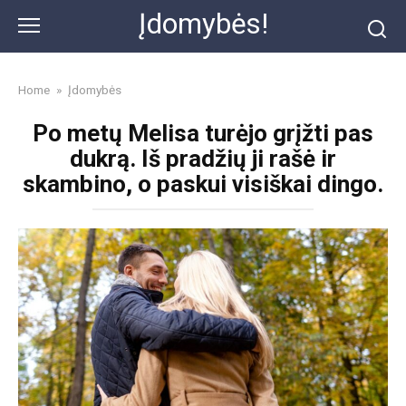
Skip
Įdomybės!
to
content
Home
»
Įdomybės
Po metų Melisa turėjo grįžti pas
dukrą. Iš pradžių ji rašė ir
skambino, o paskui visiškai dingo.