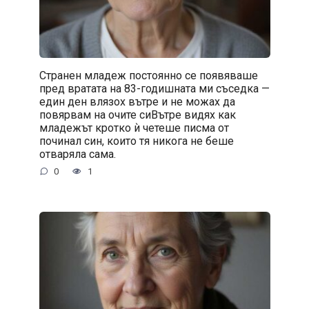
Странен младеж постоянно се появяваше
пред вратата на 83-годишната ми съседка —
един ден влязох вътре и не можах да
повярвам на очите сиВътре видях как
младежът кротко ѝ четеше писма от
починал син, които тя никога не беше
отваряла сама.
0
1