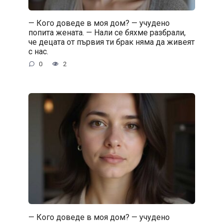
— Кого доведе в моя дом? — учудено
попита жената. — Нали се бяхме разбрали,
че децата от първия ти брак няма да живеят
с нас.
0
2
— Кого доведе в моя дом? — учудено