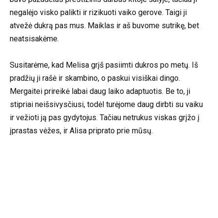
negalėjo visko palikti ir rizikuoti vaiko gerove. Taigi ji
atvežė dukrą pas mus. Maiklas ir aš buvome sutrikę, bet
neatsisakėme.
Susitarėme, kad Melisa grįš pasiimti dukros po metų. Iš
pradžių ji rašė ir skambino, o paskui visiškai dingo.
Mergaitei prireikė labai daug laiko adaptuotis. Be to, ji
stipriai neišsivysčiusi, todėl turėjome daug dirbti su vaiku
ir vežioti ją pas gydytojus. Tačiau netrukus viskas grįžo į
įprastas vėžes, ir Alisa priprato prie mūsų.