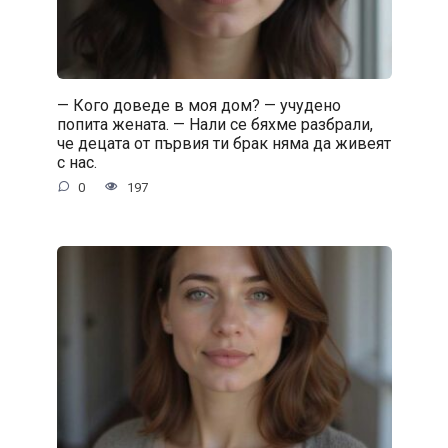
— Кого доведе в моя дом? — учудено
попита жената. — Нали се бяхме разбрали,
че децата от първия ти брак няма да живеят
с нас.
0
197