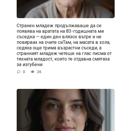
Странен младеж продължаваше да се
появява на вратата на 83-годишната ми
съседка — един ден влязох вътре и не
повярвах на очите сиТам, на масата в хола,
седяха още трима възрастни съседи, а
странният младеж четеше на глас писма от
тяхната младост, които те отдавна смятаха
за изгубени.
0
26