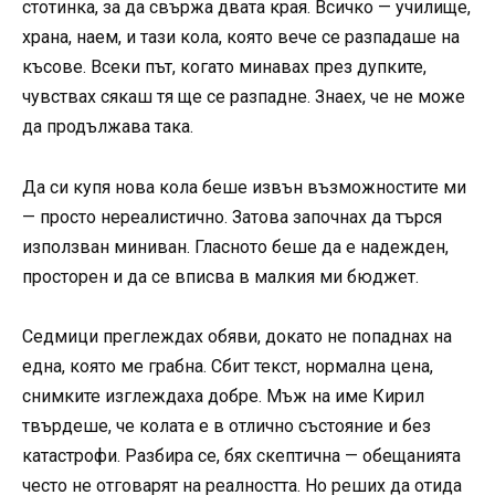
стотинка, за да свържа двата края. Всичко — училище,
храна, наем, и тази кола, която вече се разпадаше на
късове. Всеки път, когато минавах през дупките,
чувствах сякаш тя ще се разпадне. Знаех, че не може
да продължава така.
Да си купя нова кола беше извън възможностите ми
— просто нереалистично. Затова започнах да търся
използван миниван. Гласното беше да е надежден,
просторен и да се вписва в малкия ми бюджет.
Седмици преглеждах обяви, докато не попаднах на
една, която ме грабна. Сбит текст, нормална цена,
снимките изглеждаха добре. Мъж на име Кирил
твърдеше, че колата е в отлично състояние и без
катастрофи. Разбира се, бях скептична — обещанията
често не отговарят на реалността. Но реших да отида