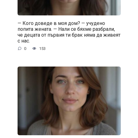
— Кого доведе в моя дом? — учудено
попита жената. — Нали се бяхме разбрали,
че децата от първия ти брак няма да живеят
с нас.
0
153