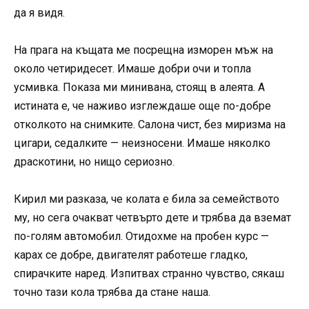
да я видя.
На прага на къщата ме посрещна изморен мъж на
около четиридесет. Имаше добри очи и топла
усмивка. Показа ми минивана, стоящ в алеята. А
истината е, че наживо изглеждаше още по-добре
отколкото на снимките. Салона чист, без миризма на
цигари, седалките — неизносени. Имаше няколко
драскотини, но нищо сериозно.
Кирил ми разказа, че колата е била за семейството
му, но сега очакват четвърто дете и трябва да вземат
по-голям автомобил. Отидохме на пробен курс —
карах се добре, двигателят работеше гладко,
спирачките наред. Изпитвах странно чувство, сякаш
точно тази кола трябва да стане наша.