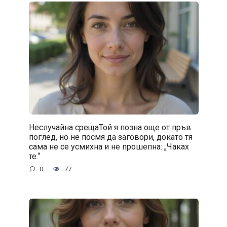
Неслучайна срещаТой я позна още от пръв
поглед, но не посмя да заговори, докато тя
сама не се усмихна и не прошепна: „Чаках
те.“
0
77