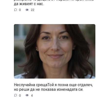
да живеят с нас.
0
22
Неслучайна срещаТой я позна още отдалеч,
но реши да не показва изненадата си.
0
4