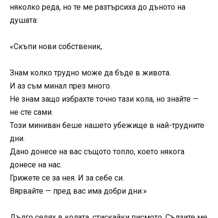
няколко реда, но те ме разтърсиха до дъното на
душата:
«Скъпи нови собственик,
Знам колко трудно може да бъде в живота.
И аз съм минал през много.
Не знам защо избрахте точно тази кола, но знайте —
не сте сами.
Този миниван беше нашето убежище в най-трудните
дни.
Дано донесе на вас същото топло, което някога
донесе на нас.
Грижете се за нея. И за себе си.
Вярвайте — пред вас има добри дни.»
Дълго седях в колата, стискайки писмото. Сълзите ме