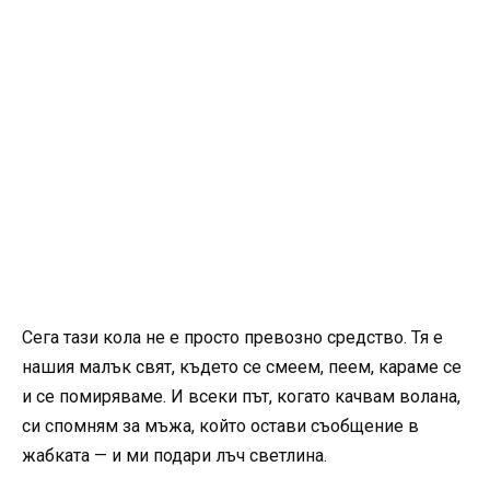
Сега тази кола не е просто превозно средство. Тя е
нашия малък свят, където се смеем, пеем, караме се
и се помиряваме. И всеки път, когато качвам волана,
си спомням за мъжа, който остави съобщение в
жабката — и ми подари лъч светлина.