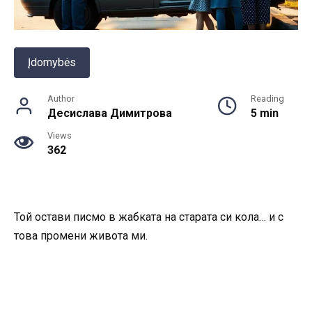
Įdomybės
Author
Reading
Десислава Димитрова
5 min
Views
362
Той остави писмо в жабката на старата си кола… и с
това промени живота ми.