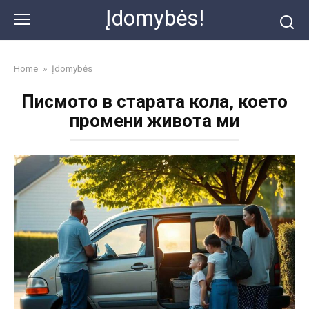
Skip
Įdomybės!
to
content
Home
»
Įdomybės
Писмото в старата кола, което
промени живота ми