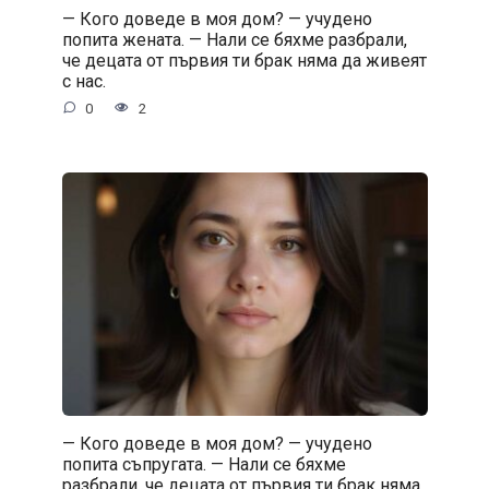
— Кого доведе в моя дом? — учудено
попита жената. — Нали се бяхме разбрали,
че децата от първия ти брак няма да живеят
с нас.
0
2
— Кого доведе в моя дом? — учудено
попита съпругата. — Нали се бяхме
разбрали, че децата от първия ти брак няма