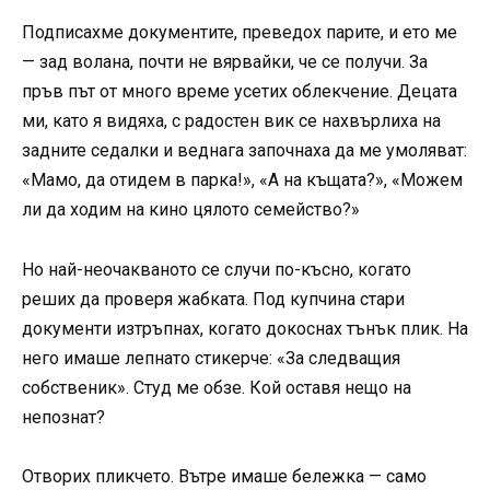
Подписахме документите, преведох парите, и ето ме
— зад волана, почти не вярвайки, че се получи. За
пръв път от много време усетих облекчение. Децата
ми, като я видяха, с радостен вик се нахвърлиха на
задните седалки и веднага започнаха да ме умоляват:
«Мамо, да отидем в парка!», «А на къщата?», «Можем
ли да ходим на кино цялото семейство?»
Но най-неочакваното се случи по-късно, когато
реших да проверя жабката. Под купчина стари
документи изтръпнах, когато докоснах тънък плик. На
него имаше лепнато стикерче: «За следващия
собственик». Студ ме обзе. Кой оставя нещо на
непознат?
Отворих пликчето. Вътре имаше бележка — само