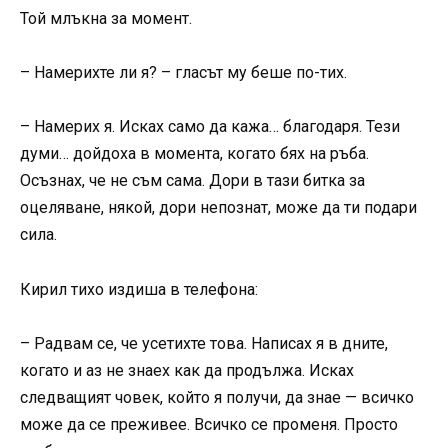
Той млъкна за момент.
– Намерихте ли я? – гласът му беше по-тих.
– Намерих я. Исках само да кажа… благодаря. Тези
думи… дойдоха в момента, когато бях на ръба.
Осъзнах, че не съм сама. Дори в тази битка за
оцеляване, някой, дори непознат, може да ти подари
сила.
Кирил тихо издиша в телефона:
– Радвам се, че усетихте това. Написах я в дните,
когато и аз не знаех как да продължа. Исках
следващият човек, който я получи, да знае — всичко
може да се преживее. Всичко се променя. Просто