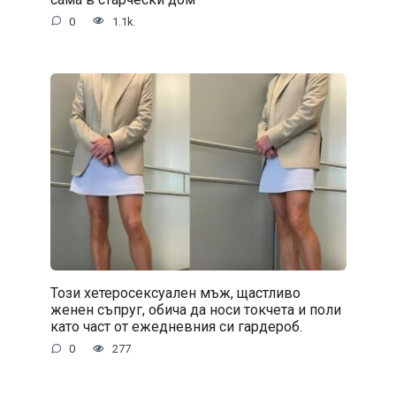
0
1.1k.
Този хетеросексуален мъж, щастливо
женен съпруг, обича да носи токчета и поли
като част от ежедневния си гардероб.
0
277