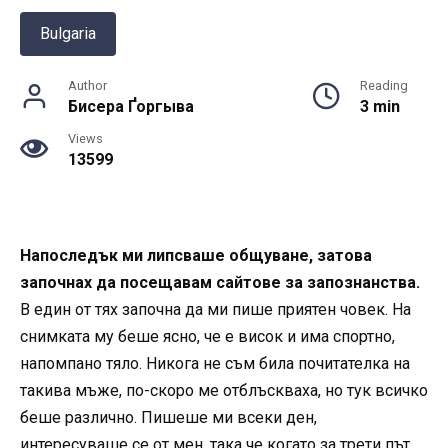
Bulgaria
Author
Reading
Бисера Ґоргыва
3 min
Views
13599
Напоследък ми липсваше общуване, затова
започнах да посещавам сайтове за запознанства.
В един от тях започна да ми пише приятен човек. На
снимката му беше ясно, че е висок и има спортно,
напомпано тяло. Никога не съм била почитателка на
такива мъже, по-скоро ме отблъскваха, но тук всичко
беше различно. Пишеше ми всеки ден,
интересуваше се от мен, така че когато за трети път