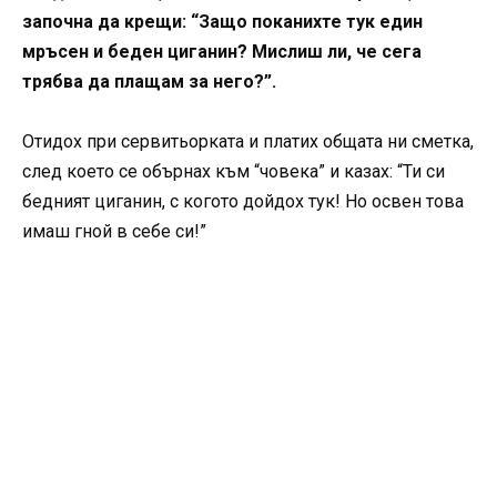
започна да крещи: “Защо поканихте тук един
мръсен и беден циганин? Мислиш ли, че сега
трябва да плащам за него?”.
Отидох при сервитьорката и платих общата ни сметка,
след което се обърнах към “човека” и казах: “Ти си
бедният циганин, с когото дойдох тук! Но освен това
имаш гной в себе си!”