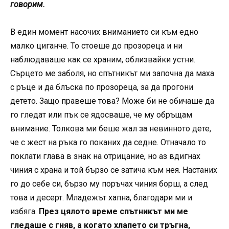
говорим.
В един момент насочих вниманието си към едно
малко циганче. То стоеше до прозореца и ни
наблюдаваше как се храним, облизвайки устни.
Сърцето ме заболя, но спътникът ми започна да маха
с ръце и да блъска по прозореца, за да прогони
детето. Защо правеше това? Може би не обичаше да
го гледат или пък се ядосваше, че му обръщам
внимание. Толкова ми беше жал за невинното дете,
че с жест на ръка го поканих да седне. Отначало то
поклати глава в знак на отрицание, но аз вдигнах
чиния с храна и той бързо се затича към нея. Настаних
го до себе си, бързо му поръчах чиния борш, а след
това и десерт. Младежът хапна, благодари ми и
избяга.
През цялото време спътникът ми ме
гледаше с гняв, а когато хлапето си тръгна,