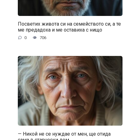
Посветих живота си на семейството си, а те
ме предадоха и ме оставиха с нищо
0
706
— Никой не се нуждае от мен, ще отида
сама в старчески дом