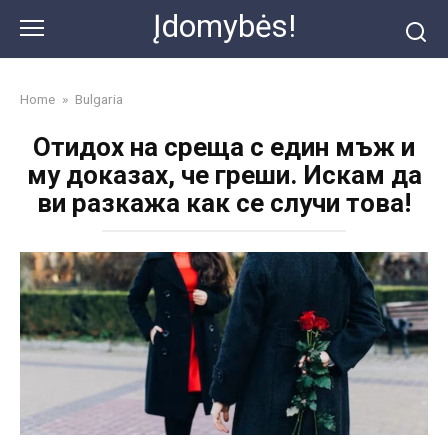
Skip
Įdomybės!
to
content
Home
»
Bulgaria
Отидох на среща с един мъж и
му доказах, че греши. Искам да
ви разкажа как се случи това!