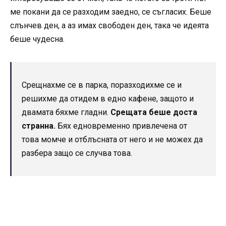
ме покани да се разходим заедно, се съгласих. Беше
слънчев ден, а аз имах свободен ден, така че идеята
беше чудесна.
Срещнахме се в парка, поразходихме се и
решихме да отидем в едно кафене, защото и
двамата бяхме гладни.
Срещата беше доста
странна.
Бях едновременно привлечена от
това момче и отблъсната от него и не можех да
разбера защо се случва това.