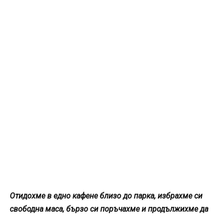
Отидохме в едно кафене близо до парка, избрахме си
свободна маса, бързо си поръчахме и продължихме да