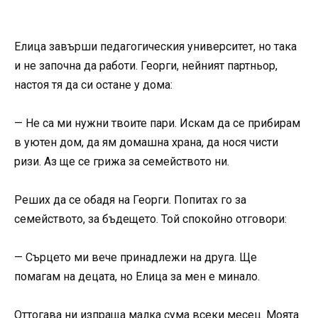
Елица завърши педагогическия университет, но така
и не започна да работи. Георги, нейният партньор,
настоя тя да си остане у дома:
— Не са ми нужни твоите пари. Искам да се прибирам
в уютен дом, да ям домашна храна, да нося чисти
ризи. Аз ще се грижа за семейството ни.
Реших да се обадя на Георги. Попитах го за
семейството, за бъдещето. Той спокойно отговори:
— Сърцето ми вече принадлежи на друга. Ще
помагам на децата, но Елица за мен е минало.
Оттогава ни изпраща малка сума всеки месец. Моята