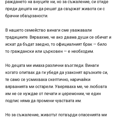
раждането на внуците ни, но за съжаление, си отиде
преди децата ни да решат да свържат живота си с
брачни обвързаности.
В нашето семейство винаги сме уважавали
традициите. Вярвахме, че ако двама души се обичат и
искат да бъдат заедно, то официалният брак — било
то граждански или църковен — е необходим.
Но децата ми имаха различни възгледи. Винаги
когато опитвах да ги убедя да узаконят връзките си,
те само се усмихваха скептично, наричайки
вярванията ми остарели. Уверяваха ме, че любовта
им не се нуждае от печати и церемонии, че един
подпис няма да промени чувствата им.
Но за съжаление, животът потвърди опасенията ми