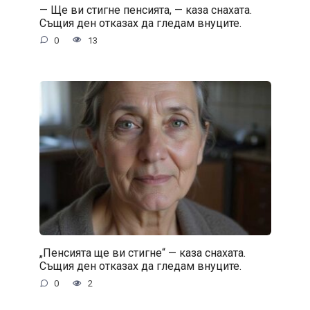
— Ще ви стигне пенсията, — каза снахата.
Същия ден отказах да гледам внуците.
0
13
„Пенсията ще ви стигне“ — каза снахата.
Същия ден отказах да гледам внуците.
0
2