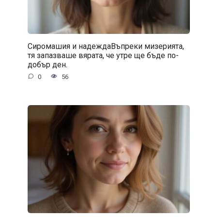
Сиромашия и надеждаВъпреки мизерията,
тя запазваше вярата, че утре ще бъде по-
добър ден.
0
56