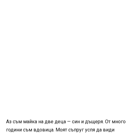
Аз съм майка на две деца — син и дъщеря. От много
години съм вдовица. Моят съпруг успя да види