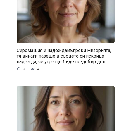
Сиромашия и надеждаВъпреки мизерията,
тя винаги пазеше в сърцето си искрица
надежда, че утре ще бъде по-добър ден.
0
4