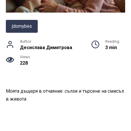
Įdomybės
Author
Reading
Десислава Димитрова
3 min
Views
228
Моята дъщеря в отчаяние: сълзи и търсене на смисъл
в живота