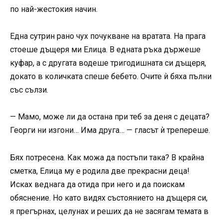
по най-жестокия начин.
Една сутрин рано чух почукване на вратата. На прага
стоеше дъщеря ми Елица. В едната ръка държеше
куфар, а с другата водеше тригодишната си дъщеря,
докато в количката спеше бебето. Очите ѝ бяха пълни
със сълзи.
— Мамо, може ли да остана при теб за деня с децата?
Георги ни изгони… Има друга… — гласът ѝ трепереше.
Бях потресена. Как можа да постъпи така? В крайна
сметка, Елица му е родила две прекрасни деца!
Исках веднага да отида при него и да поискам
обяснение. Но като видях състоянието на дъщеря си,
я прегърнах, целунах и реших да не засягам темата в