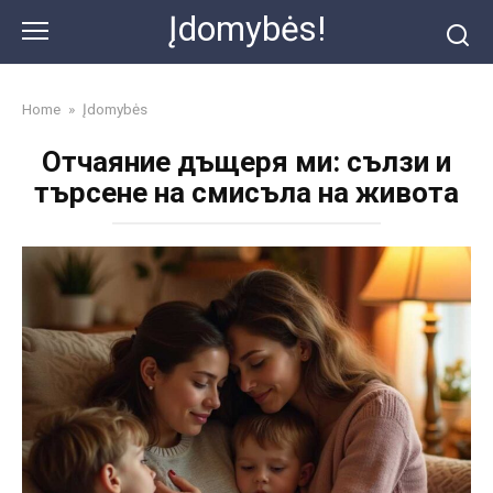
Skip
Įdomybės!
to
content
Home
»
Įdomybės
Отчаяние дъщеря ми: сълзи и
търсене на смисъла на живота