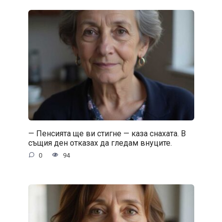
— Пенсията ще ви стигне — каза снахата. В
същия ден отказах да гледам внуците.
0
94