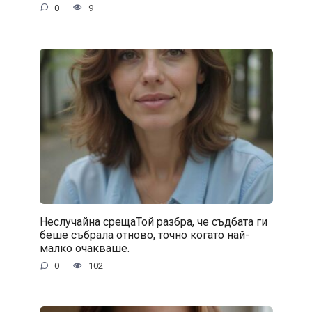
0
9
Неслучайна срещаТой разбра, че съдбата ги
беше събрала отново, точно когато най-
малко очакваше.
0
102