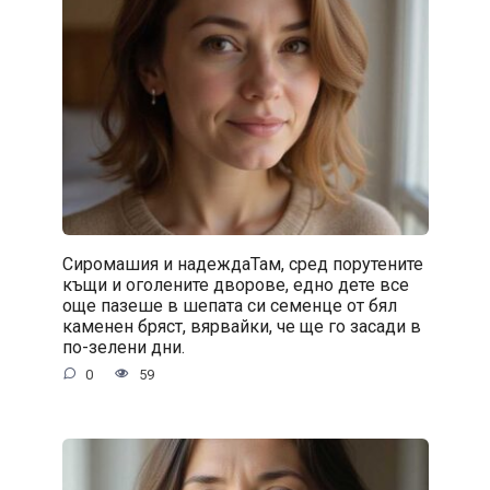
Сиромашия и надеждаТам, сред порутените
къщи и оголените дворове, едно дете все
още пазеше в шепата си семенце от бял
каменен бряст, вярвайки, че ще го засади в
по-зелени дни.
0
59