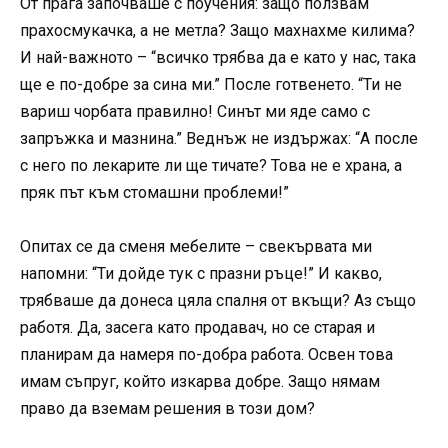
От прага започваше с поучения: защо ползвам
прахосмукачка, а не метла? Защо махнахме килима?
И най-важното – “всичко трябва да е като у нас, така
ще е по-добре за сина ми.” После готвенето. “Ти не
вариш чорбата правилно! Синът ми яде само с
запръжка и мазнина.” Веднъж не издържах: “А после
с него по лекарите ли ще тичате? Това не е храна, а
пряк път към стомашни проблеми!”
Опитах се да сменя мебелите – свекървата ми
напомни: “Ти дойде тук с празни ръце!” И какво,
трябваше да донеса цяла спалня от вкъщи? Аз също
работя. Да, засега като продавач, но се старая и
планирам да намеря по-добра работа. Освен това
имам съпруг, който изкарва добре. Защо нямам
право да вземам решения в този дом?