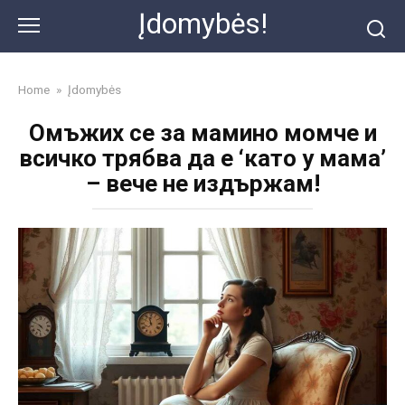
Skip
Įdomybės!
to
content
Home
»
Įdomybės
Омъжих се за мамино момче и
всичко трябва да е ‘като у мама’
– вече не издържам!