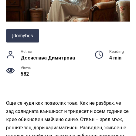
Įdomybės
Author
Reading
Десислава Димитрова
4 min
Views
582
Още се чудя как позволих това. Как не разбрах, че
зад солидната външност и тридесет и осем години се
крие обикновен майчино синче. Отвън – зрял мъж,
решителен, дори харизматичен. Разведен, живееше
отделно от майка си, наемаше собствен апартамент.