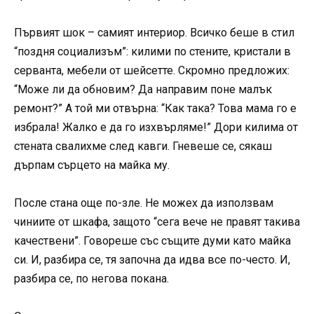
Първият шок – самият интериор. Всичко беше в стил
“поздня социализъм”: килими по стените, кристали в
серванта, мебели от шейсетте. Скромно предложих:
“Може ли да обновим? Да направим поне малък
ремонт?” А той ми отвърна: “Как така? Това мама го е
избрала! Жалко е да го изхвърляме!” Дори килима от
стената свалихме след кавги. Гневеше се, сякаш
дърпам сърцето на майка му.
После стана още по-зле. Не можех да използвам
чиниите от шкафа, защото “сега вече не правят такива
качествени”. Говореше със същите думи като майка
си. И, разбира се, тя започна да идва все по-често. И,
разбира се, по негова покана.