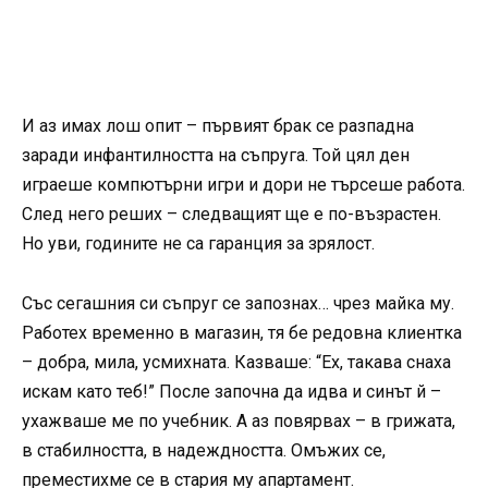
И аз имах лош опит – първият брак се разпадна
заради инфантилността на съпруга. Той цял ден
играеше компютърни игри и дори не търсеше работа.
След него реших – следващият ще е по-възрастен.
Но уви, годините не са гаранция за зрялост.
Със сегашния си съпруг се запознах… чрез майка му.
Работех временно в магазин, тя бе редовна клиентка
– добра, мила, усмихната. Казваше: “Ех, такава снаха
искам като теб!” После започна да идва и синът й –
ухажваше ме по учебник. А аз повярвах – в грижата,
в стабилността, в надеждността. Омъжих се,
преместихме се в стария му апартамент.