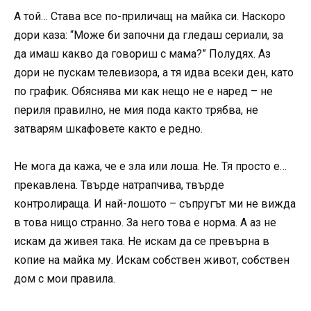
А той… Става все по-приличащ на майка си. Наскоро
дори каза: “Може би започни да гледаш сериали, за
да имаш какво да говориш с мама?” Полудях. Аз
дори не пускам телевизора, а тя идва всеки ден, като
по график. Обяснява ми как нещо не е наред – не
периля правилно, не мия пода както трябва, не
затварям шкафовете както е редно.
Не мога да кажа, че е зла или лоша. Не. Тя просто е…
прекавлена. Твърде натрапчива, твърде
контролираща. И най-лошото – съпругът ми не вижда
в това нищо странно. За него това е норма. А аз не
искам да живея така. Не искам да се превърна в
копие на майка му. Искам собствен живот, собствен
дом с мои правила.