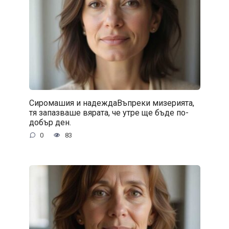
Сиромашия и надеждаВъпреки мизерията,
тя запазваше вярата, че утре ще бъде по-
добър ден.
0
83