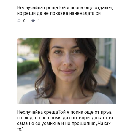
Неслучайна срещаТой я позна още отдалеч,
но реши да не показва изненадата си.
0
1
Неслучайна срещаТой я позна още от пръв
поглед, но не посмя да заговори, докато тя
сама не се усмихна и не прошепна: „Чаках
те.“