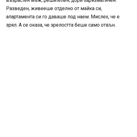
възрастен мъж, решителен, дори харизматичен.
Разведен, живееше отделно от майка си,
апартамента си го даваше под наем. Мислех, че е
зрял. А се оказа, че зрелостта беше само отвън.