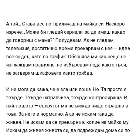
А той… Става все по-приличащ на майка си. Наскоро
изрече: „Може би гледай сериали, за да имаш какво
да говориш с мама?“ Полудявам. Аз не гледам
телевизия, достатъчно време прекарвам с нея — идва
всеки ден, като по график. Обяснява ми как нещо не
изглаждам правилно, не избърсвам пода както твоя,
не затварям шкафовете както трябва.
И не мога да кажа, че е зла или лоша. Не. Тя просто е…
твърде. Твърде натрапчива, твърде контролираща. И
най-лошото — съпругът ми не вижда нищо страшно в
това. За него е нормално. А аз не искам така да
живея. Не искам да се превърна в копие на майка му.
Искам да живея живота си, да подреждам дома си по