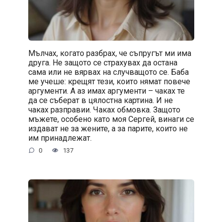
Мълчах, когато разбрах, че съпругът ми има
друга. Не защото се страхувах да остана
сама или не вярвах на случващото се. Баба
ме учеше: крещят тези, които нямат повече
аргументи. А аз имах аргументи – чаках те
да се съберат в цялостна картина. И не
чаках разправии. Чаках обмовка. Защото
мъжете, особено като моя Сергей, винаги се
издават не за жените, а за парите, които не
им принадлежат.
0
137