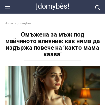
Skip
Įdomybės!
to
content
Home
»
Įdomybės
Омъжена за мъж под
майчиното влияние: как няма да
издържа повече на ‘както мама
казва’