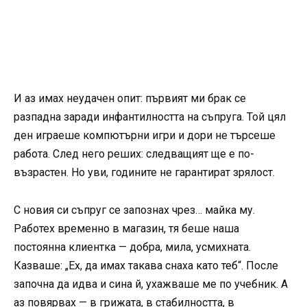
И аз имах неудачен опит: първият ми брак се
разпадна заради инфантилността на съпруга. Той цял
ден играеше компютърни игри и дори не търсеше
работа. След него реших: следващият ще е по-
възрастен. Но уви, годините не гарантират зрялост.
С новия си съпруг се запознах чрез… майка му.
Работех временно в магазин, тя беше наша
постоянна клиентка — добра, мила, усмихната.
Казваше: „Ех, да имах такава снаха като теб“. После
започна да идва и сина й, ухажваше ме по учебник. А
аз повярвах — в грижата, в стабилността, в