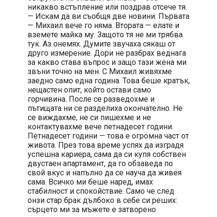
никакво встъпление или поздрав отсече тя.
— Искам да ви съобщя две новини. Първата
— Михаил вече го няма. Втората — елате и
вземете майка му. Защото тя не ми трябва
тук. Аз онемях. Думите звучаха сякаш от
друго измерение. Дори не разбрах веднага
за какво става въпрос и защо тази жена ми
звъни точно на мен. С Михаил живяхме
заедно само една година. Това беше кратък,
нещастен опит, който остави само
горчивина. После се разведохме и
пътищата ни се разделиха окончателно. Не
се виждахме, не си пишехме и не
контактувахме вече петнадесет години.
Петнадесет години — това е огромна част от
живота. През това време успях да изградя
успешна кариера, сама да си купя собствен
двустаен апартамент, да го обзаведа по
свой вкус и напълно да се науча да живея
сама. Всичко ми беше наред, имах
стабилност и спокойствие. Само че след
онзи стар брак дълбоко в себе си реших:
сърцето ми за мъжете е затворено