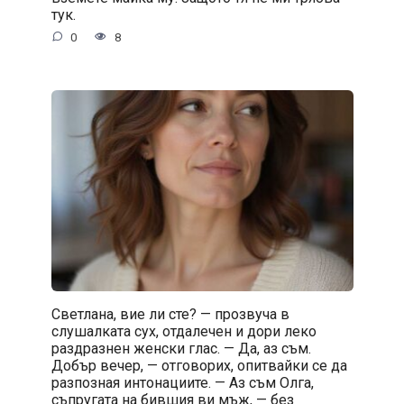
тук.
0
8
Светлана, вие ли сте? — прозвуча в
слушалката сух, отдалечен и дори леко
раздразнен женски глас. — Да, аз съм.
Добър вечер, — отговорих, опитвайки се да
разпозная интонациите. — Аз съм Олга,
съпругата на бившия ви мъж, — без