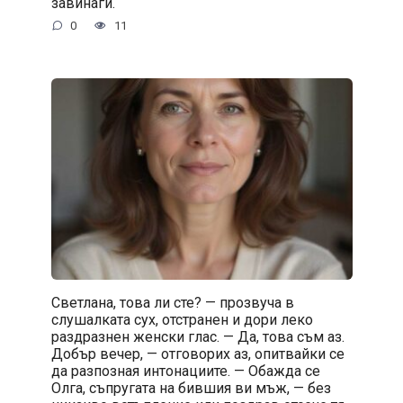
завинаги.
0
11
Светлана, това ли сте? — прозвуча в
слушалката сух, отстранен и дори леко
раздразнен женски глас. — Да, това съм аз.
Добър вечер, — отговорих аз, опитвайки се
да разпозная интонациите. — Обажда се
Олга, съпругата на бившия ви мъж, — без