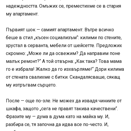
надеждността. Омъжих се, преместихме се в стария
му апартамент.
Първият шок — самият апартамент. Вътре всичко
беше в стил „късен социализъм“: килими по стените,
хрустал в серванта, мебели от шейсетте. Предложих
скромно: „Може ли да освежим? Да направим поне
малък ремонт?“ А той отвърна: „Как така? Това мама
го е избрала! Жалко да го изхвърляме!“ Дори килима
от стената свалихме с битки. Скандалясваше, сякащ
му изтръгвам сърцето.
После — още по-зле. Не можех да извадя чиниите от
шкафа, защото „сега не правят такива качествени“.
Фразите му — дума в дума като на майка му. И,
разбира се, тя започна да идва все по-често. И,