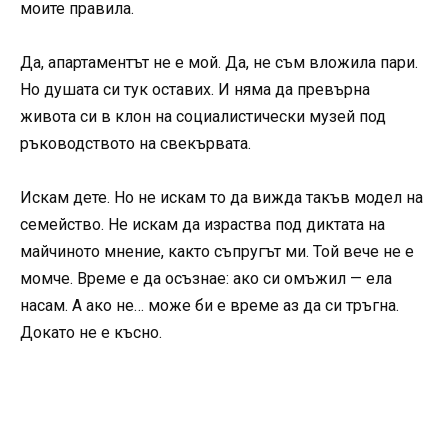
моите правила.
Да, апартаментът не е мой. Да, не съм вложила пари.
Но душата си тук оставих. И няма да превърна
живота си в клон на социалистически музей под
ръководството на свекървата.
Искам дете. Но не искам то да вижда такъв модел на
семейство. Не искам да израства под диктата на
майчиното мнение, както съпругът ми. Той вече не е
момче. Време е да осъзнае: ако си омъжил — ела
насам. А ако не… може би е време аз да си тръгна.
Докато не е късно.