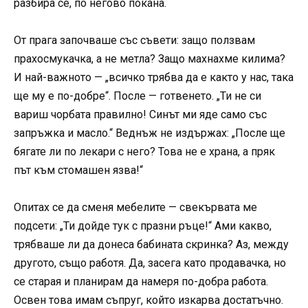
разбира се, по негово покана.
От прага започваше със съвети: защо ползвам
прахосмукачка, а не метла? Защо махнахме килима?
И най-важното — „всичко трябва да е както у нас, така
ще му е по-добре“. После — готвенето. „Ти не си
вариш чорбата правилно! Синът ми яде само със
запръжка и масло.“ Веднъж не издържах: „После ще
бягате ли по лекари с него? Това не е храна, а пряк
път към стомашен язва!“
Опитах се да сменя мебелите — свекървата ме
подсети: „Ти дойде тук с празни ръце!“ Ами какво,
трябваше ли да донеса бабината скринка? Аз, между
другото, също работя. Да, засега като продавачка, но
се старая и планирам да намеря по-добра работа.
Освен това имам съпруг, който изкарва достатъчно.