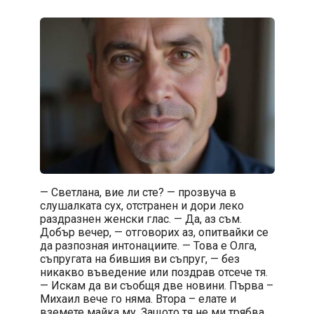
— Светлана, вие ли сте? — прозвуча в
слушалката сух, отстранен и дори леко
раздразнен женски глас. — Да, аз съм.
Добър вечер, — отговорих аз, опитвайки се
да разпозная интонациите. — Това е Олга,
съпругата на бившия ви съпруг, — без
никакво въведение или поздрав отсече тя.
— Искам да ви съобщя две новини. Първа –
Михаил вече го няма. Втора – елате и
вземете майка му. Защото тя не ми трябва