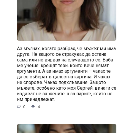
Аз мълчах, когато разбрах, че мъжът ми има
друга. Не защото се страхувах да остана
сама или не вярвах на случващото се. Баба
ме учеше: крещят тези, които вече нямат
аргументи. А аз имах аргументи – чаках те
да се съберат в цялостна картина. И чаках
не спорове. Чаках подхлъзване. Защото
мъжете, особено като моя Сергей, винаги се
издават не за жените, а за парите, които не
им принадлежат.
0
4