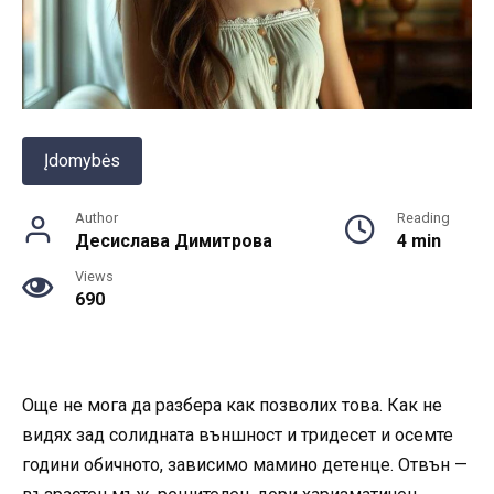
Įdomybės
Author
Reading
Десислава Димитрова
4 min
Views
690
Още не мога да разбера как позволих това. Как не
видях зад солидната външност и тридесет и осемте
години обичното, зависимо мамино детенце. Отвън —