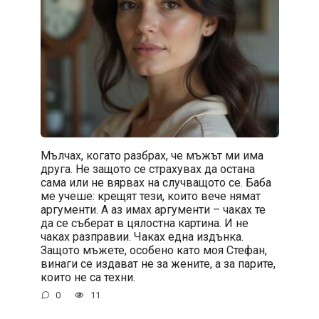
Мълчах, когато разбрах, че мъжът ми има
друга. Не защото се страхувах да остана
сама или не вярвах на случващото се. Баба
ме учеше: крещят тези, които вече нямат
аргументи. А аз имах аргументи – чаках те
да се съберат в цялостна картина. И не
чаках разправии. Чаках една издънка.
Защото мъжете, особено като моя Стефан,
винаги се издават не за жените, а за парите,
които не са техни.
0
11