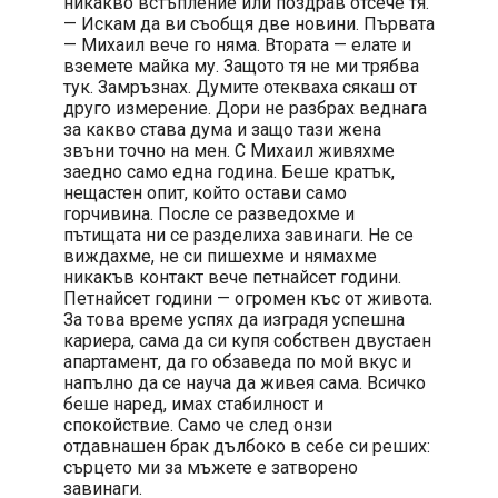
никакво встъпление или поздрав отсече тя.
— Искам да ви съобщя две новини. Първата
— Михаил вече го няма. Втората — елате и
вземете майка му. Защото тя не ми трябва
тук. Замръзнах. Думите отекваха сякаш от
друго измерение. Дори не разбрах веднага
за какво става дума и защо тази жена
звъни точно на мен. С Михаил живяхме
заедно само една година. Беше кратък,
нещастен опит, който остави само
горчивина. После се разведохме и
пътищата ни се разделиха завинаги. Не се
виждахме, не си пишехме и нямахме
никакъв контакт вече петнайсет години.
Петнайсет години — огромен къс от живота.
За това време успях да изградя успешна
кариера, сама да си купя собствен двустаен
апартамент, да го обзаведа по мой вкус и
напълно да се науча да живея сама. Всичко
беше наред, имах стабилност и
спокойствие. Само че след онзи
отдавнашен брак дълбоко в себе си реших:
сърцето ми за мъжете е затворено
завинаги.