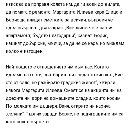
изисква да поправя колата им, да ги вози до вилата,
да помага с ремонта. Маргарита Илиева кара Елица и
Борис да плащат сметките за всички, въпреки че
едва свързват двата края. „Вие живеете в нашия
апартамент, бъдете благодарни“, казват. Борис,
нашият добър син, мълчи, за да не се кара, но виждам
колко е изтощен.
Най-лошото е отношението им към нас. Когато
идваме на гости, сватбарите ни гледат отвисоко. „Вие
сте от село, не разбирате градския живот“, хвърли
някога Маргарита Илиева. Смеят се на акцента ни, на
дрехите ни, дори на домашните сладки, които носим.
По-малката им дъщеря, Ваня, открито ни нарича
„селяни“. Търпях заради Борис, но подигравките им са
като нож в сърцето.