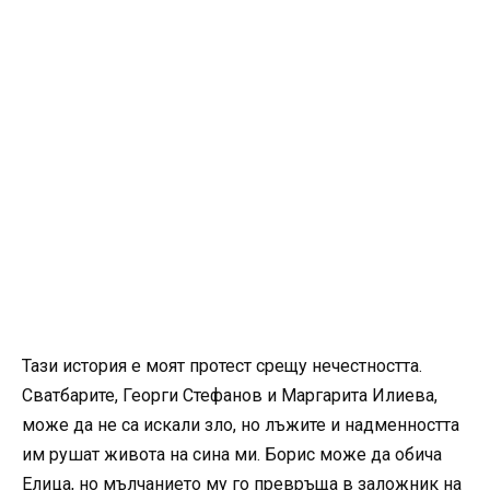
Тази история е моят протест срещу нечестността.
Сватбарите, Георги Стефанов и Маргарита Илиева,
може да не са искали зло, но лъжите и надменността
им рушат живота на сина ми. Борис може да обича
Елица, но мълчанието му го превръща в заложник на