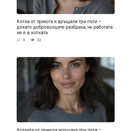
Котка от приюта я връщали три пъти —
докато доброволците разбраха, че работата
не е в котката.
0
32
Котката от приюта връщаха три пъти –