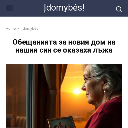
Skip
Įdomybės!
to
content
Home
»
Įdomybės
Обещанията за новия дом на
нашия син се оказаха лъжа