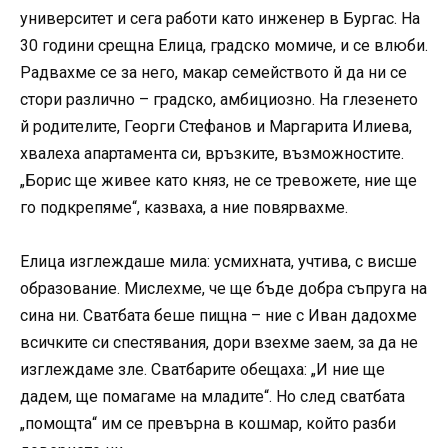
университет и сега работи като инженер в Бургас. На
30 години срещна Елица, градско момиче, и се влюби.
Радвахме се за него, макар семейството й да ни се
стори различно – градско, амбициозно. На глезенето
й родителите, Георги Стефанов и Маргарита Илиева,
хвалеха апартамента си, връзките, възможностите.
„Борис ще живее като княз, не се тревожете, ние ще
го подкрепяме“, казваха, а ние повярвахме.
Елица изглеждаше мила: усмихната, учтива, с висше
образование. Мислехме, че ще бъде добра съпруга на
сина ни. Сватбата беше пищна – ние с Иван дадохме
всичките си спестявания, дори взехме заем, за да не
изглеждаме зле. Сватбарите обещаха: „И ние ще
дадем, ще помагаме на младите“. Но след сватбата
„помощта“ им се превърна в кошмар, който разби