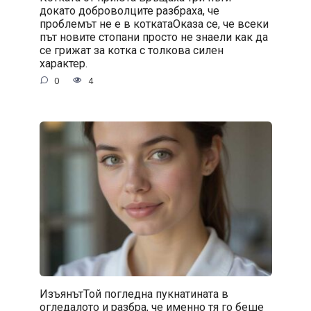
докато доброволците разбраха, че
проблемът не е в коткатаОказа се, че всеки
път новите стопани просто не знаели как да
се грижат за котка с толкова силен
характер.
0
4
ИзъянътТой погледна пукнатината в
огледалото и разбра, че именно тя го беше