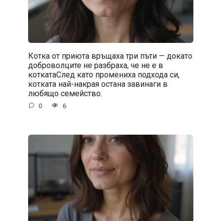
Котка от приюта връщаха три пъти — докато
доброволците не разбраха, че не е в
коткатаСлед като промениха подхода си,
котката най-накрая остана завинаги в
любящо семейство.
0
6