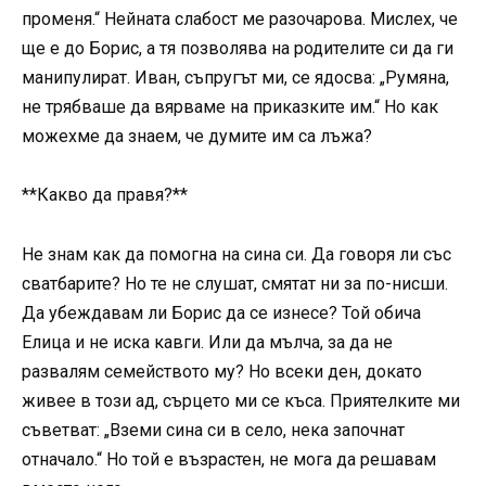
променя.“ Нейната слабост ме разочарова. Мислех, че
ще е до Борис, а тя позволява на родителите си да ги
манипулират. Иван, съпругът ми, се ядосва: „Румяна,
не трябваше да вярваме на приказките им.“ Но как
можехме да знаем, че думите им са лъжа?
**Какво да правя?**
Не знам как да помогна на сина си. Да говоря ли със
сватбарите? Но те не слушат, смятат ни за по-нисши.
Да убеждавам ли Борис да се изнесе? Той обича
Елица и не иска кавги. Или да мълча, за да не
развалям семейството му? Но всеки ден, докато
живее в този ад, сърцето ми се къса. Приятелките ми
съветват: „Вземи сина си в село, нека започнат
отначало.“ Но той е възрастен, не мога да решавам