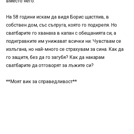
вместо него.
На 58 години искам да видя Борис щастлив, в
собствен дом, със съпруга, която го подкрепя. Но
сватбарите го хванаха в капан с обещанията си, а
подигравките им унижават всички ни. Чувствам се
излъгана, но най-много се страхувам за сина. Как да
го защитя, без да го загубя? Как да накарам
сватбарите да отговорят за лъжите си?
**Моят вик за справедливост**