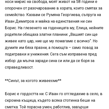
носи мирис на свобода, моят живот на 58 години е
опорочен от разочарование в хората, които смятах за
семейство. Казвам се Румяна Георгиева, съпруга на
Иван Димитров и майка на единствения ни син
Борис. На глезенето на годеницата му, Елица, нейните
родители обещаха златни планини: „Вашият син ще
живее като цар, ние ще му помагаме с всичко“. Но
думите им бяха празни, а помощта – само повод за
подигравки и унижения. Сега съм изправена пред
избор: да мълча заради сина си или да се боря за
справедливост.
**Синът, за когото живеехме**
Борис е гордостта ни. С Иван го отгледахме в село, в
скромна къщица, където всяка стотинка беше на
сметка. Той порасна умен, работлив, завърши