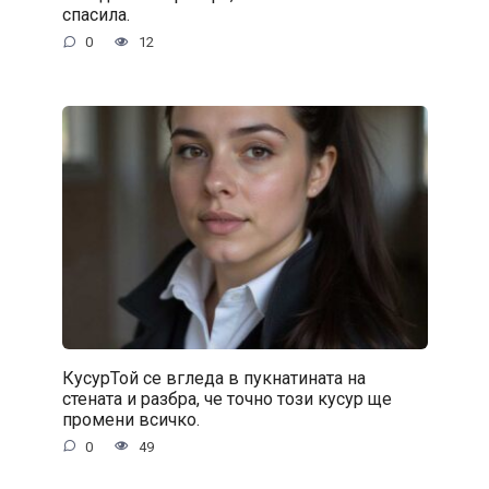
спасила.
0
12
КусурТой се вгледа в пукнатината на
стената и разбра, че точно този кусур ще
промени всичко.
0
49