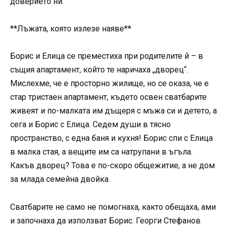
доверието ни.
**Лъжата, която излезе наяве**
Борис и Елица се преместиха при родителите й – в
същия апартамент, който те наричаха „дворец“.
Мислехме, че е просторно жилище, но се оказа, че е
стар тристаен апартамент, където освен сватбарите
живеят и по-малката им дъщеря с мъжа си и детето, а
сега и Борис с Елица. Седем души в тясно
пространство, с една баня и кухня! Борис спи с Елица
в малка стая, а вещите им са натрупани в ъгъла.
Какъв дворец? Това е по-скоро общежитие, а не дом
за млада семейна двойка.
Сватбарите не само не помогнаха, както обещаха, ами
и започнаха да използват Борис. Георги Стефанов