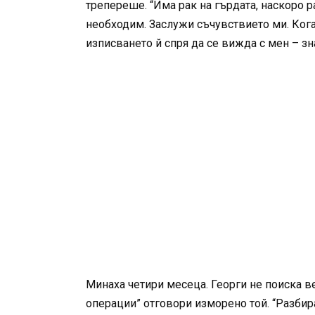
трепереше. “Има рак на гърдата, наскоро р
необходим. Заслужи съчувствието ми. Когат
изписването й спря да се вижда с мен – зн
Минаха четири месеца. Георги не поиска в
операции” отговори изморено той. “Разбира