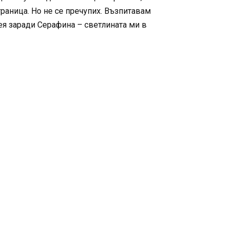
траница. Но не се пречупих. Възпитавам
вея заради Серафина – светлината ми в