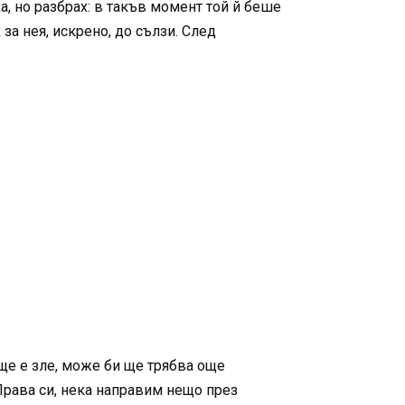
а, но разбрах: в такъв момент той й беше
за нея, искрено, до сълзи. След
ще е зле, може би ще трябва още
“Права си, нека направим нещо през