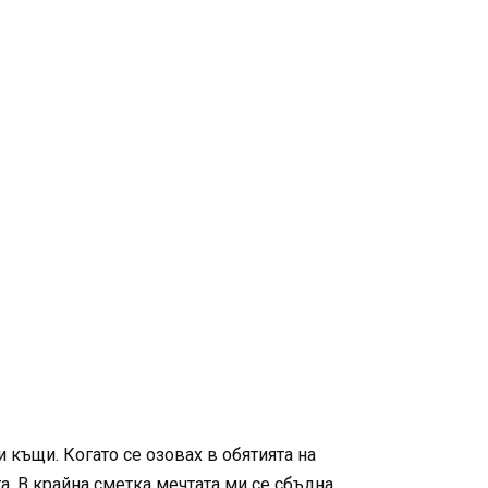
къщи. Когато се озовах в обятията на
а. В крайна сметка мечтата ми се сбъдна,