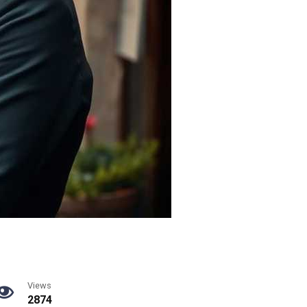
Views
2874