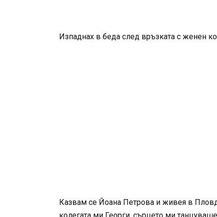
Изпаднах в беда след връзката с женен ко
Казвам се Йоана Петрова и живея в Пловди
колегата ми Георги, сърцето ми танцуваше 