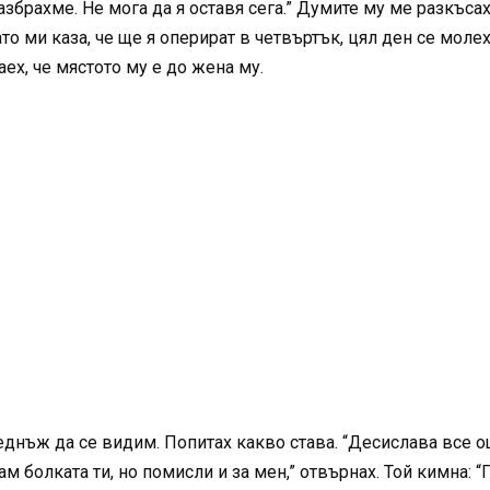
азбрахме. Не мога да я оставя сега.” Думите му ме разкъсах
о ми каза, че ще я оперират в четвъртък, цял ден се молех 
аех, че мястото му е до жена му.
еднъж да се видим. Попитах какво става. “Десислава все о
м болката ти, но помисли и за мен,” отвърнах. Той кимна: 