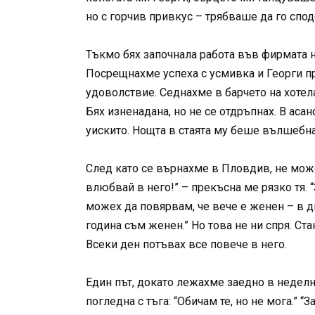
но с горчив привкус – трябваше да го спо
Тъкмо бях започнала работа във фирмата н
Посрещнахме успеха с усмивка и Георги пр
удоволствие. Седнахме в барчето на хотел
Бях изненадана, но не се отдръпнах. В аса
уискито. Нощта в стаята му беше вълшебна
След като се върнахме в Пловдив, не можех
влюбвай в него!” – прекъсна ме рязко тя. 
можех да повярвам, че вече е женен – в дн
година съм женен.” Но това не ни спря. Ст
Всеки ден потъвах все повече в него.
Един път, докато лежахме заедно в неделно 
погледна с тъга: “Обичам те, но не мога.” “