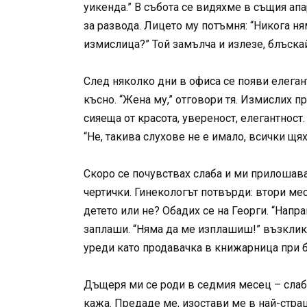
уикенда.” В събота се видяхме в същия апа
за развода. Лицето му потъмня: “Никога ням
измислица?” Той замълча и излезе, блъскай
След няколко дни в офиса се появи елегант
късно. “Жена му,” отговори тя. Измислих п
сияеща от красота, увереност, елегантност.
“Не, такива слухове не е имало, всички щях
Скоро се почувствах слаба и ми прилошава
чертички. Гинекологът потвърди: втори мес
детето или не? Обадих се на Георги. “Направ
заплаши. “Няма да ме изплашиш!” възкликн
уреди като продавачка в книжарница при б
Дъщеря ми се роди в седмия месец – слабич
кажа. Предаде ме, изостави ме в най-стра