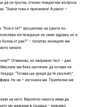
ди да си тръгна, отново повдигнах въпроса
х. “Значи това е причината! А ракът –
. “Коя е тя?” прошепнах на Цвети по-
 Десислава изглеждаше не само здрава, но и
е болна от рак?” – попитах зениците ми.
амото начало.
на?” Отмахнах, но направих тест – две
Мислите ми бяха хаотични: да оставя ли
 твърдо. “Тогава ще уредя да те уволнят,”
фира. Но не – изгониха ме. Приятелка ме
азах на него. Вероятно никога няма да
ицето му виждам в сънища – красиво,