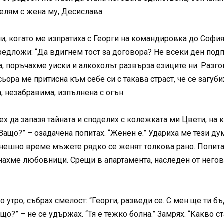
делям с жена му, Десислава.
и, когато ме изпратиха с Георги на командировка до София
едложи: “Да вдигнем тост за договора? Не всеки ден подп
а, поръчахме уиски и алкохолът развърза езиците ни. Разго
нсьора ме притисна към себе си с такава страст, че се загу
, незабравима, изпълнена с огън.
 да запазя тайната и споделих с колежката ми Цвети, на ко
“Защо?” – озадачена попитах. “Женен е.” Удариха ме тези ду
ешно време мъжете рядко се женят толкова рано. Попитах г
анахме любовници. Срещи в апартамента, наследен от негови
утро, събрах смелост: “Георги, разведи се. С мен ще ти бъ
Защо?” – не се удържах. “Тя е тежко болна.” Замрях. “Какво с