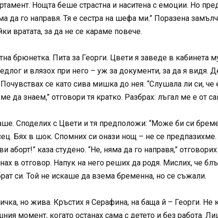
ртамент. Нощта беше страстна и наситена с емоции. Но пре
а да го направя. Тя е сестра на шефа ми.” Поразена замълча
ки вратата, за да не се караме повече.
на брюнетка. Пита за Георги. Цвети я заведе в кабинета му
редлог и влязох при него – уж за документи, за да я видя.
 Почувствах се като сива мишка до нея. “Слушала ли си, че 
ме да знаем,” отговори тя кратко. Разбрах: лъгал ме е от с
ше. Споделих с Цвети и тя предположи: “Може би си бремен
ец. Бях в шок. Спомних си онази нощ – не се предпазихме. 
и аборт!” каза студено. “Не, няма да го направя,” отговорих
ах в отговор. Напук на него реших да родя. Мислих, че блъ
рат си. Той не искаше да взема бременна, но се съжали.
ка, но жива. Кръстих я Серафина, на баща й – Георги. Не к
шния момент, когато останах сама с детето и без работа. Л