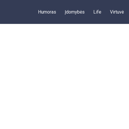
Humoras
Įdomybės
Life
Virtuvė