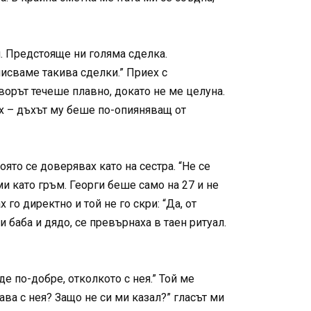
. Предстояще ни голяма сделка.
исваме такива сделки.” Приех с
ворът течеше плавно, докато не ме целуна.
бих – дъхът му беше по-опияняващ от
ято се доверявах като на сестра. “Не се
ми като гръм. Георги беше само на 27 и не
о директно и той не го скри: “Да, от
 баба и дядо, се превърнаха в таен ритуал.
де по-добре, отколкото с нея.” Той ме
тава с нея? Защо не си ми казал?” гласът ми