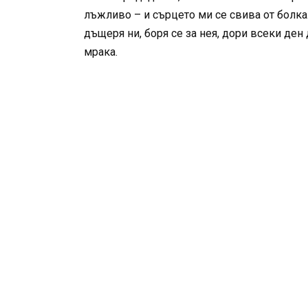
лъжливо – и сърцето ми се свива от болка.
дъщеря ни, боря се за нея, дори всеки ден
мрака.