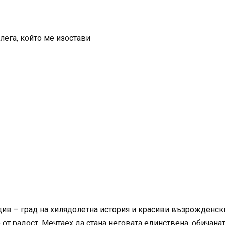
лега, който ме изостави
в – град на хилядолетна история и красиви възрожденски 
от радост. Мечтаех да стана неговата единствена, обичанат