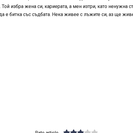
 Той избра жена си, кариерата, а мен изтри, като ненужна с
 да е битка със съдбата. Нека живее с лъжите си, аз ще жи
Rate article