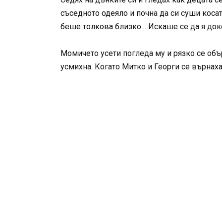
съседното одеяло и почна да си суши косат
беше толкова близко… Искаше се да я док
Момичето усети погледа му и рязко се обър
усмихна. Когато Митко и Георги се върнаха