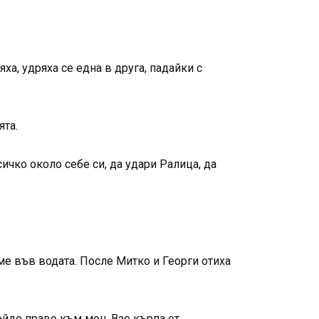
ха, удряха се една в друга, падайки с
ята.
сичко около себе си, да удари Ралица, да
ме във водата. После Митко и Георги отиха
ойде право към мен. Взе кърпа от