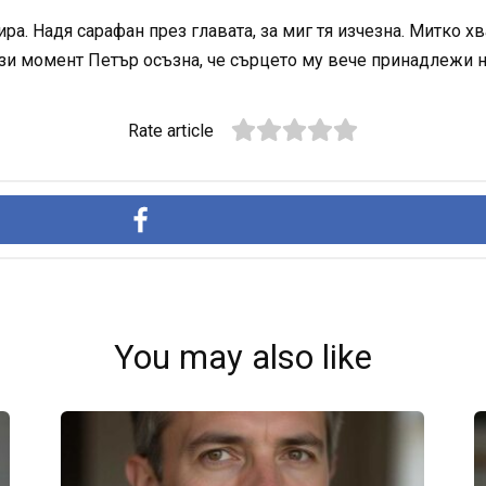
ра. Надя сарафан през главата, за миг тя изчезна. Митко х
ози момент Петър осъзна, че сърцето му вече принадлежи н
Rate article
You may also like