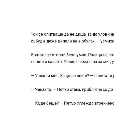
Той се опитваше да не диша, за да улови 
събуди, даже ципели не е обула», — усмихн
Вратата се отвори безшумно. Ралица на пръ
не лежи на него. Ралица замръзна за миг, 
— Уплаши мен. Защо не спиш? — попита тя 
— Чаках те. — Петър стана, приблигна се д
— Къде беше? — Петър оглежда втренчено 