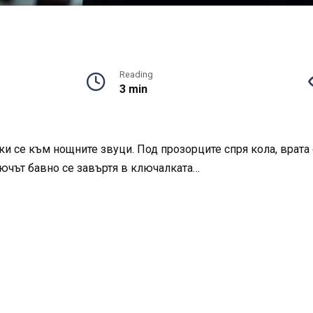
Reading
3 min
и се към нощните звуци. Под прозорците спря кола, врата 
лючът бавно се завъртя в ключалката…