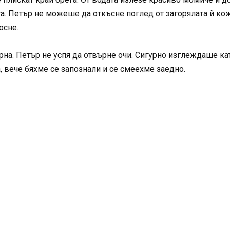
а. Петър не можеше да откъсне поглед от загорялата й кож
осне.
на. Петър не успя да отвърне очи. Сигурно изглеждаше кат
, вече бяхме се запознали и се смеехме заедно.