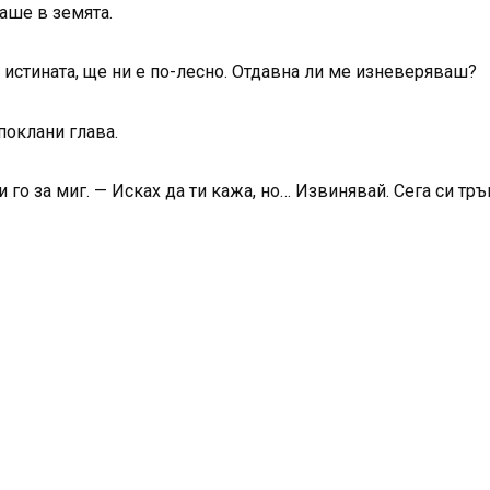
аше в земята.
 истината, ще ни е по-лесно. Отдавна ли ме изневеряваш?
поклани глава.
го за миг. — Исках да ти кажа, но… Извинявай. Сега си тръ