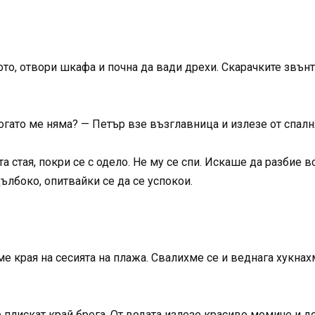
ото, отвори шкафа и почна да вади дрехи. Скарачките звънтя
огато ме няма? — Петър взе възглавница и излезе от спалн
та стая, покри се с одело. Не му се спи. Искаше да разбие в
ълбоко, опитвайки се да се успокои.
е края на сесията на плажа. Свалихме се и веднага хукнах
е плискат край брега. От водата излезе красиво момиче и д