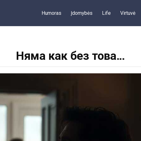
Humoras
Įdomybės
Life
Virtuvė
Няма как без това…