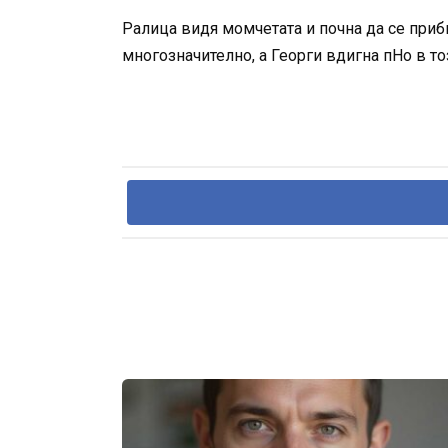
Ралица видя момчетата и почна да се приби
многозначително, а Георги вдигна пНо в т