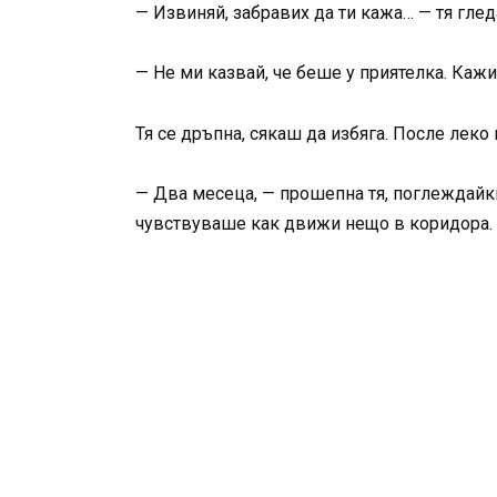
— Извиняй, забравих да ти кажа… — тя глед
— Не ми казвай, че беше у приятелка. Кажи
Тя се дръпна, сякаш да избяга. После леко 
— Два месеца, — прошепна тя, поглеждайки 
чувствуваше как движи нещо в коридора.