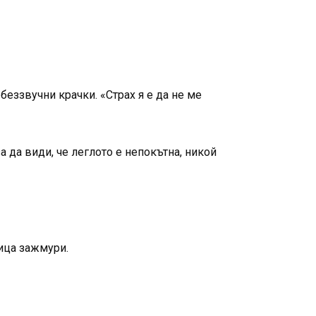
еззвучни крачки. «Страх я е да не ме
 да види, че леглото е непокътна, никой
лица зажмури.