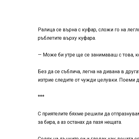
Ралица се върна с куфар, сложи го на легл
ръблетите върху куфара.
— Може би утре ще се занимаваш с това, к
Без да се съблича, легна на дивана в друга
изтрие следите от чужди целувки. Поеми д
***
С приятелите бяхме решили да отпразнувам
за бира, а аз останах да пазя нещата.
Седях на дънките си и гледах как децата с