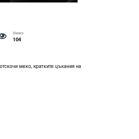
Views
104
отскочи меко, кратките цъкания на