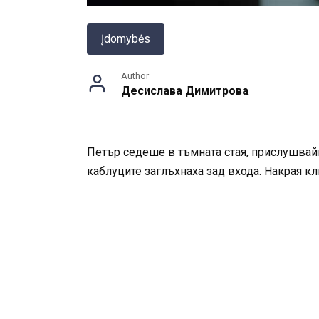
Įdomybės
Author
Десислава Димитрова
Петър седеше в тъмната стая, прислушвайк
каблуците заглъхнаха зад входа. Накрая к