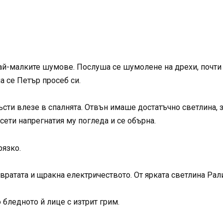
най-малките шумове. Послуша се шумолене на дрехи, почти б
а се Петър просеб си.
сти влезе в спалнята. Отвън имаше достатъчно светлина, за
усети напрегнатия му погледа и се обърна.
рязко.
о вратата и щракна електричеството. От ярката светлина Ра
бледното й лице с изтрит грим.