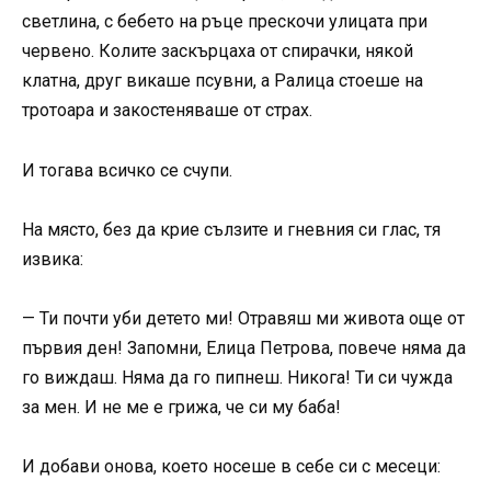
светлина, с бебето на ръце прескочи улицата при
червено. Колите заскърцаха от спирачки, някой
клатна, друг викаше псувни, а Ралица стоеше на
тротоара и закостеняваше от страх.
И тогава всичко се счупи.
На място, без да крие сълзите и гневния си глас, тя
извика:
— Ти почти уби детето ми! Отравяш ми живота още от
първия ден! Запомни, Елица Петрова, повече няма да
го виждаш. Няма да го пипнеш. Никога! Ти си чужда
за мен. И не ме е грижа, че си му баба!
И добави онова, което носеше в себе си с месеци: