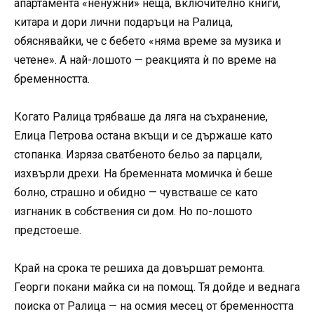
апартамента «ненужни» неща, включително книги,
китара и дори лични подаръци на Ралица,
обяснявайки, че с бебето «няма време за музика и
четене». А най-лошото — реакцията ѝ по време на
бременността.
Когато Ралица трябваше да ляга на съхранение,
Елица Петрова остана вкъщи и се държаше като
стопанка. Изряза сватбеното бельо за парцали,
изхвърли дрехи. На бременната момичка ѝ беше
болно, страшно и обидно — чувстваше се като
изгнаник в собствения си дом. Но по-лошото
предстоеше.
Край на срока те решиха да довършат ремонта.
Георги покани майка си на помощ. Тя дойде и веднага
поиска от Ралица — на осмия месец от бременността