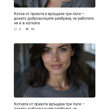
Котка от приюта я връщали три пъти —
докато доброволците разбраха, че работата
не е в котката.
0
36
Котката от приюта връщаха три пъти –
докато доброволците разбраха, че