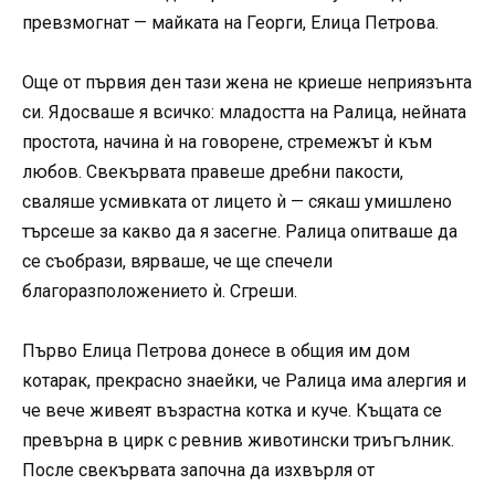
превзмогнат — майката на Георги, Елица Петрова.
Още от първия ден тази жена не криеше неприязънта
си. Ядосваше я всичко: младостта на Ралица, нейната
простота, начина ѝ на говорене, стремежът ѝ към
любов. Свекървата правеше дребни пакости,
сваляше усмивката от лицето ѝ — сякаш умишлено
търсеше за какво да я засегне. Ралица опитваше да
се съобрази, вярваше, че ще спечели
благоразположението ѝ. Сгреши.
Първо Елица Петрова донесе в общия им дом
котарак, прекрасно знаейки, че Ралица има алергия и
че вече живеят възрастна котка и куче. Къщата се
превърна в цирк с ревнив животински триъгълник.
После свекървата започна да изхвърля от