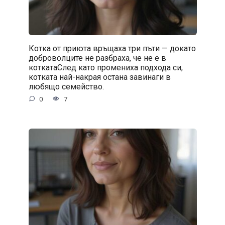
Котка от приюта връщаха три пъти — докато
доброволците не разбраха, че не е в
коткатаСлед като промениха подхода си,
котката най-накрая остана завинаги в
любящо семейство.
0
7