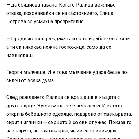
— да боядисва тавана. Когато Ралица вежливо
отказа, позовавайки се на състоянието, Елица
Петрова се усмихна презрително:
— Преди жените раждаха в полето и работеха с вили,
а ти си някаква нежна госпожица, само да се
извиняваш.
Георги мълчеше. И в това мълчание удара беше по-
силен от всяка дума.
След раждането Ралица се връщаше в къщата с
друго сърце. Чувстваше, че е непозната. И когато
откри в бебешкото одеалце, подарено от свекървата,
скрити иглички — сърцето ѝ се сви от ужас. Показа го
на съпруга, но той отвърна, че «й се привижда».