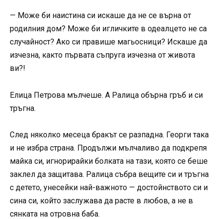
— Може би наистина си искаше да не се върна от
родилния дом? Може би игличките в одеалцето не са
случайност? Ако си правише магьосници? Искаше да
изчезна, както първата съпруга изчезна от живота
ви?!
Елица Петрова мълчеше. А Ралица обърна гръб и си
тръгна.
След няколко месеца бракът се разпадна. Георги така
и не избра страна. Продължи мълчаливо да подкрепя
майка си, игнорирайки болката на тази, която се беше
заклел да защитава. Ралица събра вещите си и тръгна
с детето, унесейки най-важното — достойнството си и
сина си, който заслужава да расте в любов, а не в
сянката на отровна баба.