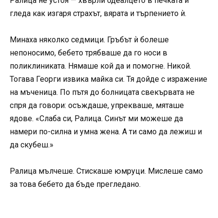
Ралица не устоя — хвърли одеалцето в печката и
гледа как изгаря страхът, вярата и търпението ѝ.
Минаха няколко седмици. Гръбът ѝ болеше
непоносимо, бебето трябваше да го носи в
поликлиниката. Нямаше кой да и помогне. Никой.
Тогава Георги извика майка си. Тя дойде с изражение
на мъченица. По пътя до болницата свекървата не
спря да говори: осъждаше, упрекваше, мяташе
ядове. «Слаба си, Ралица. Синът ми можеше да
намери по-силна и умна жена. А ти само да лежиш и
да скубеш.»
Ралица мълчеше. Стискаше юмруци. Мислеше само
за това бебето да бъде прегледано.