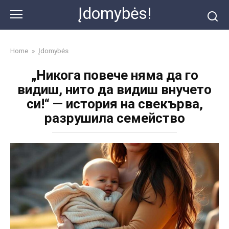
Skip
Įdomybės!
to
content
Home
»
Įdomybės
„Никога повече няма да го
видиш, нито да видиш внучето
си!“ — история на свекърва,
разрушила семейство