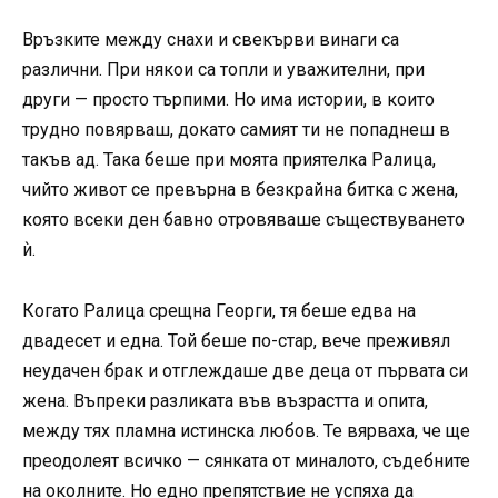
Връзките между снахи и свекърви винаги са
различни. При някои са топли и уважителни, при
други — просто търпими. Но има истории, в които
трудно повярваш, докато самият ти не попаднеш в
такъв ад. Така беше при моята приятелка Ралица,
чийто живот се превърна в безкрайна битка с жена,
която всеки ден бавно отровяваше съществуването
ѝ.
Когато Ралица срещна Георги, тя беше едва на
двадесет и една. Той беше по-стар, вече преживял
неудачен брак и отглеждаше две деца от първата си
жена. Въпреки разликата във възрастта и опита,
между тях пламна истинска любов. Те вярваха, че ще
преодолеят всичко — сянката от миналото, съдебните
на околните. Но едно препятствие не успяха да