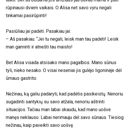
rūpinausi dviem vaikais. O Alisa net savo vyru negali
tinkamai pasirūpinti!
Pasiūliau jai padėti. Pasakiau jai:
– Aš pasakiau: “Jei tu negali, leisk man tau padėti! Leisk
man gaminti ir atnešti tau maisto!
Bet Alisa visada atsisako mano pagalbos. Mano sūnus
tyli, nieko nesako. O visai neseniai jis gulėjo ligoninėje dėl
ūmaus gastrito.
Nežinau, ką galiu padaryti, kad padėtis pasikeistų. Nenoriu
sugadinti santykių su savo atžala, nenoriu aštrinti
situacijos. Tačiau man labai skaudu, kad mano uošvė
manęs neklauso. Labai nerimauju dėl savo sūnaus. Tiesiog
nežinau, kaip paveikti savo uošvę.