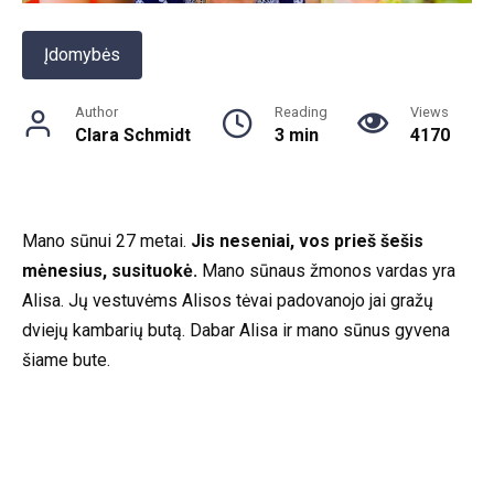
Įdomybės
Author
Reading
Views
Clara Schmidt
3 min
4170
Mano sūnui 27 metai.
Jis neseniai, vos prieš šešis
mėnesius, susituokė.
Mano sūnaus žmonos vardas yra
Alisa. Jų vestuvėms Alisos tėvai padovanojo jai gražų
dviejų kambarių butą. Dabar Alisa ir mano sūnus gyvena
šiame bute.