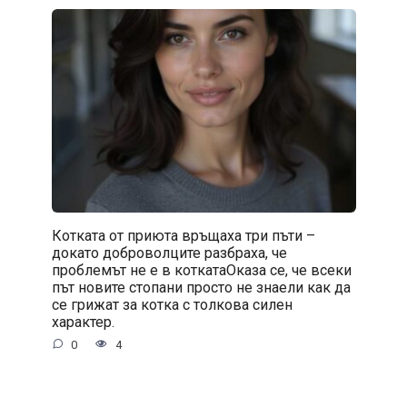
Котката от приюта връщаха три пъти –
докато доброволците разбраха, че
проблемът не е в коткатаОказа се, че всеки
път новите стопани просто не знаели как да
се грижат за котка с толкова силен
характер.
0
4