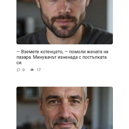
— Вземете котенцето, — помоли жената на
пазара. Минувачът изненада с постъпката
си.
0
17