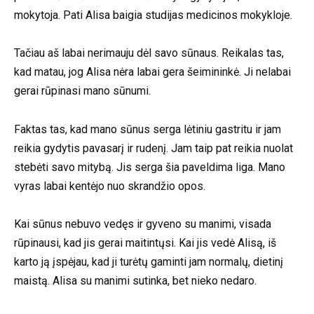
mokytoja. Pati Alisa baigia studijas medicinos mokykloje.
Tačiau aš labai nerimauju dėl savo sūnaus. Reikalas tas,
kad matau, jog Alisa nėra labai gera šeimininkė. Ji nelabai
gerai rūpinasi mano sūnumi.
Faktas tas, kad mano sūnus serga lėtiniu gastritu ir jam
reikia gydytis pavasarį ir rudenį. Jam taip pat reikia nuolat
stebėti savo mitybą. Jis serga šia paveldima liga. Mano
vyras labai kentėjo nuo skrandžio opos.
Kai sūnus nebuvo vedęs ir gyveno su manimi, visada
rūpinausi, kad jis gerai maitintųsi. Kai jis vedė Alisą, iš
karto ją įspėjau, kad ji turėtų gaminti jam normalų, dietinį
maistą. Alisa su manimi sutinka, bet nieko nedaro.