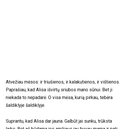
Atvežiau mėsos: ir triušienos, ir kalakutienos, ir vištienos.
Paprašiau, kad Alisa išvirtų sriubos mano sūnui. Bet ji
niekada to nepadarė. O visa mėsa, kurią pirkau, tebėra
šaldiklyje šaldiklyje.
Suprantu, kad Alisa dar jauna. Galbūt jai sunku, trūksta
laiko. Bet aš būdama jos amžiaus jau buvau mama ir pati