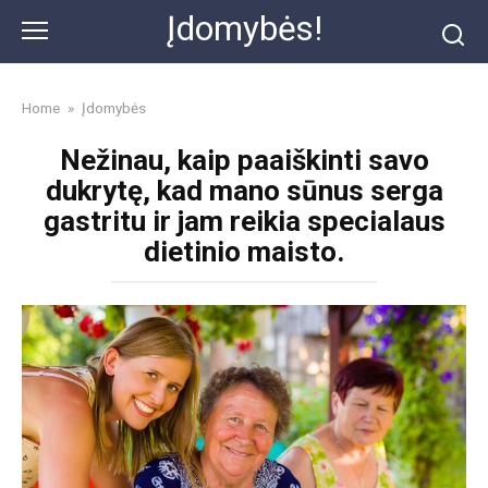
Skip
Įdomybės!
to
content
Home
»
Įdomybės
Nežinau, kaip paaiškinti savo
dukrytę, kad mano sūnus serga
gastritu ir jam reikia specialaus
dietinio maisto.