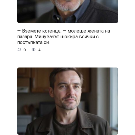
— Вземете котенце, — молеше жената на
пазара. Минувачът шокира всички с
постъпката си.
0
4