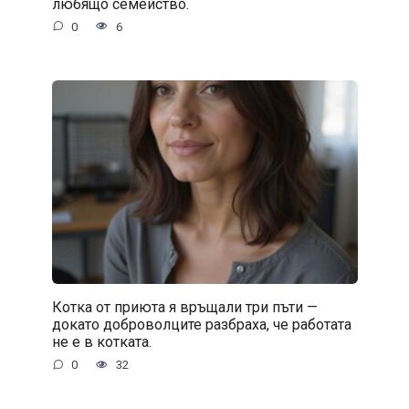
любящо семейство.
0
6
Котка от приюта я връщали три пъти —
докато доброволците разбраха, че работата
не е в котката.
0
32