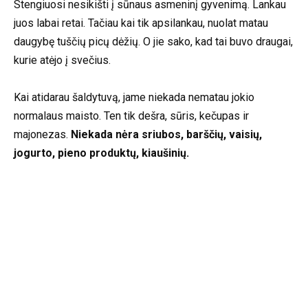
Stengiuosi nesikišti į sūnaus asmeninį gyvenimą. Lankau
juos labai retai. Tačiau kai tik apsilankau, nuolat matau
daugybę tuščių picų dėžių. O jie sako, kad tai buvo draugai,
kurie atėjo į svečius.
Kai atidarau šaldytuvą, jame niekada nematau jokio
normalaus maisto. Ten tik dešra, sūris, kečupas ir
majonezas.
Niekada nėra sriubos, barščių, vaisių,
jogurto, pieno produktų, kiaušinių.