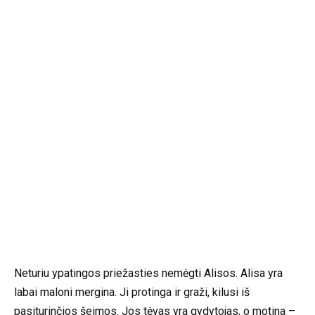
Neturiu ypatingos priežasties nemėgti Alisos. Alisa yra
labai maloni mergina. Ji protinga ir graži, kilusi iš
pasiturinčios šeimos. Jos tėvas yra gydytojas, o motina –