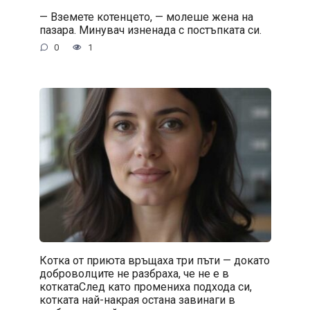
— Вземете котенцето, — молеше жена на
пазара. Минувач изненада с постъпката си.
0
1
Котка от приюта връщаха три пъти — докато
доброволците не разбраха, че не е в
коткатаСлед като промениха подхода си,
котката най-накрая остана завинаги в