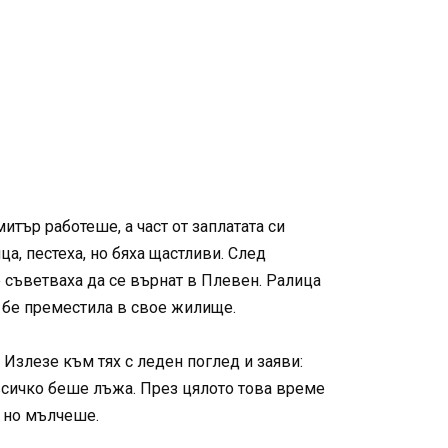
итър работеше, а част от заплатата си
ца, пестеха, но бяха щастливи. След
 съветваха да се върнат в Плевен. Ралица
е бе преместила в свое жилище.
Излезе към тях с леден поглед и заяви:
– всичко беше лъжа. През цялото това време
, но мълчеше.