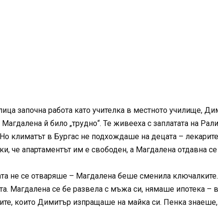
лица започна работа като учителка в местното училище, Дим
Магдалена й било „трудно“. Те живееха с заплатата на Рали
 Но климатът в Бургас не подхождаше на децата – лекарите
и, че апартаментът им е свободен, а Магдалена отдавна с
тата не се отваряше – Магдалена беше сменила ключалките. 
ната. Магдалена се бе развела с мъжа си, нямаше ипотека 
рите, които Димитър изпращаше на майка си. Пенка знаеше