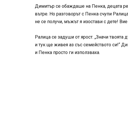
Димитър се обаждаше на Пенка, децата рев
вътре. Но разговорът с Пенка счупи Ралица
не се получи, мъжът я изостави с дете! Вие
Ралица се задуши от ярост. „Значи твоята 
и тук ще живея аз със семейството си!“ Д
и Пенка просто ги използваха.