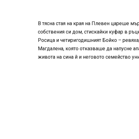
В тясна стая на края на Плевен цареше мъ
собствения си дом, стискайки куфар в ръц
Росица и четиригодишният Бойко – ревяха, 
Магдалена, която отказваше да напусне апа
живота на сина й и неговото семейство у