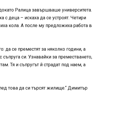
, докато Ралица завършваше университета.
 с деца – искаха да се устроят. Четири
иха кола. А после му предложиха работа в
: да се преместят за няколко години, а
 съпруга си. Узнавайки за преместването,
м. Тя и съпругът й страдат под наем, а
След това да си търсят жилище.“ Димитър