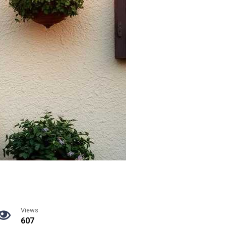
Views
607