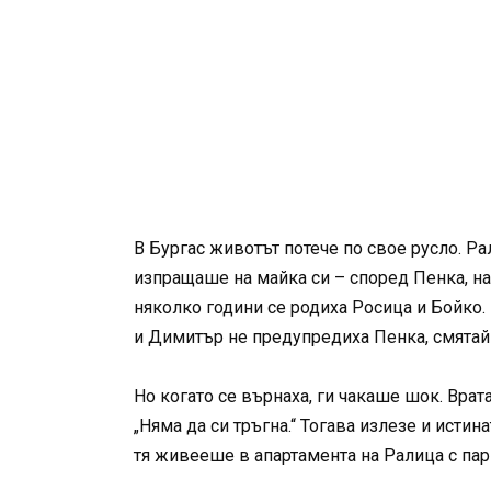
В Бургас животът потече по свое русло. Ра
изпращаше на майка си – според Пенка, на 
няколко години се родиха Росица и Бойко.
и Димитър не предупредиха Пенка, смятайк
Но когато се върнаха, ги чакаше шок. Вра
„Няма да си тръгна.“ Тогава излезе и исти
тя живееше в апартамента на Ралица с па