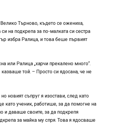
 Велико Търново, където се ожениха,
си на подкрепа за по-малката си сестра
тър избра Ралица, и това беше първият
на или Ралица „харчи прекалено много“.
казваше той. – Просто си ядосана, че не
но новият съпруг я изостави, след като
е като ученик, работише, за да помогне на
но и даваше своите, за да подкрепя
дкрепа за майка му спря. Това я ядосваше