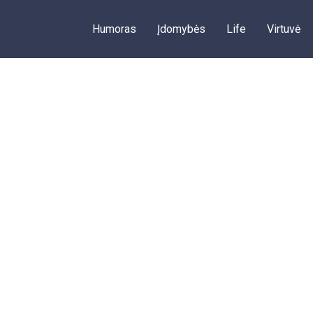
Humoras
Įdomybės
Life
Virtuvė