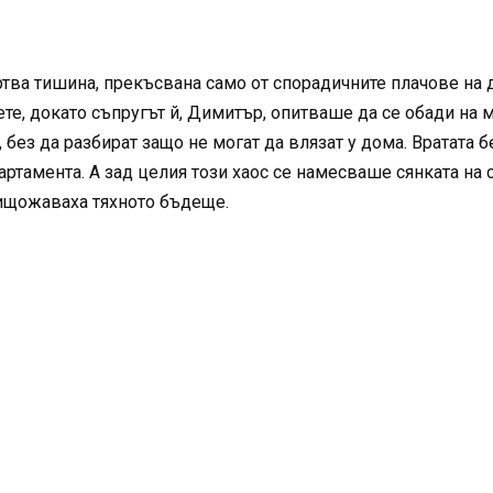
ртва тишина, прекъсвана само от спорадичните плачове на 
ете, докато съпругът й, Димитър, опитваше да се обади на
без да разбират защо не могат да влязат у дома. Вратата 
ртамента. А зад целия този хаос се намесваше сянката на 
нищожаваха тяхното бъдеще.