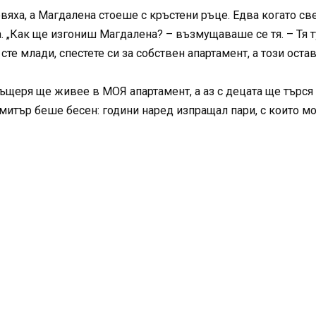
яха, а Магдалена стоеше с кръстени ръце. Едва когато све
. „Как ще изгониш Магдалена? – възмущаваше се тя. – Тя т
 сте млади, спестете си за собствен апартамент, а този оста
дъщеря ще живее в МОЯ апартамент, а аз с децата ще търся н
имитър беше бесен: години наред изпращал пари, с които 