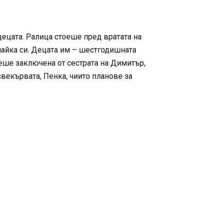
децата. Ралица стоеше пред вратата на
 майка си. Децата им – шестгодишната
беше заключена от сестрата на Димитър,
свекървата, Пенка, чиито планове за