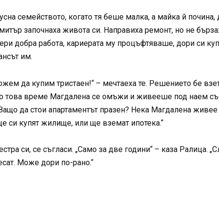
сна семейството, когато тя беше малка, а майка й почина
итър започнаха живота си. Направиха ремонт, но не бързаха
ри добра работа, кариерата му процъфтяваше, дори си куп
ансът им.
ем да купим тристаен!“ – мечтаеха те. Решението бе взето
По това време Магдалена се омъжи и живееше под наем със
„Защо да стои апартаментът празен? Нека Магдалена живее та
ще си купят жилище, или ще вземат ипотека.“
стра си, се съгласи. „Само за две години“ – каза Ралица. „
есат. Може дори по-рано.“