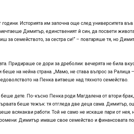
 години. Историята им започна още след университета във
мечтаеше Димитър, единственият й син, да посвети живота 
иш за семейството, за сестра си!“ – повтаряше тя, но Дими
та. Придираше се дори за дреболии: вечерята не била вкус
беше на нейна страна. „Мамо, не става въпрос за Ралица – 
 недоволството на Пенка витаеше над тяхното семейство.
беше дете. По-късно Пенка роди Магдалена от втори брак, 
ървата беше тежък: тя отгледа две деца сама. Димитър, ощ
еше всякакви работи. Той не само не искаше пари от нея, 
 промени: Димитър имаше свое семейство и финансовата по