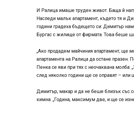
И Ралица имаше труден живот. Баща й напу
Наследи малък апартамент, където тя и Дим
години градеха бъдещето си: Димитър наме
Бургас с жилище от фирмата. Това беше ш
„Ако продадем майчиния апартамент, ще мож
апартамента на Ралица да остане празен. 
Пенка се яви при тях с неочаквана молба: 
след няколко години ще се оправят – или 
Димитър, макар и да не беше близък със се
кимна: „Година, максимум две, и ще се изн