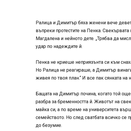
Ралица и Димитър бяха женени вече девет
въпреки протестите на Пенка. Свекървата 
Магдалена и нейното дете. „Трябва да мисл
удар по надеждите й.
Пенка не криеше неприязънта си към снаха
Но Ралица не реагираше, а Димитър винаги 
живея по твоя план.“ И все пак сянката на
Бащата на Димитър почина, когато той още 
разбра за бременността й. Животът на свек
майка си, а по време на университета върш
семейството. Но след сватбата всичко се
до безумие.