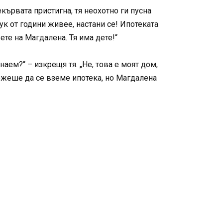
кървата пристигна, тя неохотно ги пусна
ук от години живее, настани се! Ипотеката
вете на Магдалена. Тя има дете!“
аем?“ – изкрещя тя. „Не, това е моят дом,
можеше да се вземе ипотека, но Магдалена