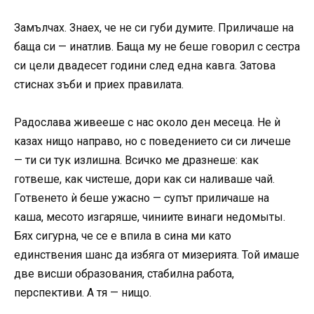
Замълчах. Знаех, че не си губи думите. Приличаше на
баща си — инатлив. Баща му не беше говорил с сестра
си цели двадесет години след една кавга. Затова
стиснах зъби и приех правилата.
Радослава живееше с нас около ден месеца. Не ѝ
казах нищо направо, но с поведението си си личеше
— ти си тук излишна. Всичко ме дразнеше: как
готвеше, как чистеше, дори как си наливаше чай.
Готвенето ѝ беше ужасно — супът приличаше на
каша, месото изгаряше, чиниите винаги недомыты.
Бях сигурна, че се е впила в сина ми като
единствения шанс да избяга от мизерията. Той имаше
две висши образования, стабилна работа,
перспективи. А тя — нищо.