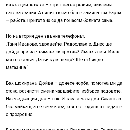
инжекция, казаха — строг леген режим, никакви
натоварвания. А синът тъкмо беше заминал за Варна
— работа. Приготвих се да понасям болката сама.
Но на втория ден звънна телефонът.
„Таня Иванова, здравейте. Радослава е. Днес ще
дойда при вас, нямате ли против? Имам ключ, Иван
ми го остави. Да ви купя нещо? Ще отбия до
магазина.“
Бях шокирана. Дойде — донесе чорба, помогна ми да
стана, разчисти, смени чаршафите, избърса подовете.
На следващия ден — пак. И така всеки ден. Сякаш аз
бях майка ѝ, а не свекърва, която с години я гледаше
с презрение.