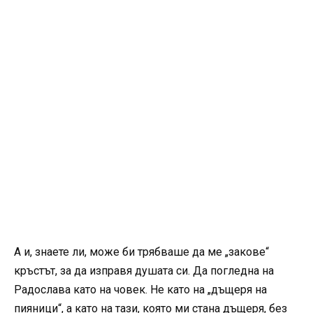
А и, знаете ли, може би трябваше да ме „закове“
кръстът, за да изправя душата си. Да погледна на
Радослава като на човек. Не като на „дъщеря на
пияници“, а като на тази, която ми стана дъщеря, без