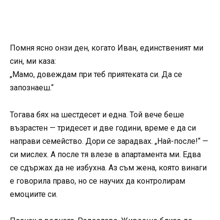
Помня ясно онзи ден, когато Иван, единственият ми
син, ми каза:
„Мамо, довеждам при теб приятеката си. Да се
запознаеш.“
Тогава бях на шестдесет и една. Той вече беше
възрастен — тридесет и две години, време е да си
направи семейство. Дори се зарадвах. „Най-после!“ —
си мислех. А после тя влезе в апартамента ми. Едва
се сдържах да не избухна. Аз съм жена, която винаги
е говорила право, но се научих да контролирам
емоциите си.