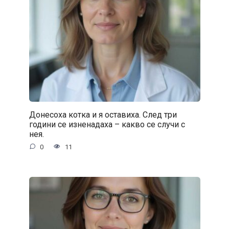
Донесоха котка и я оставиха. След три
години се изненадаха – какво се случи с
нея.
0
11