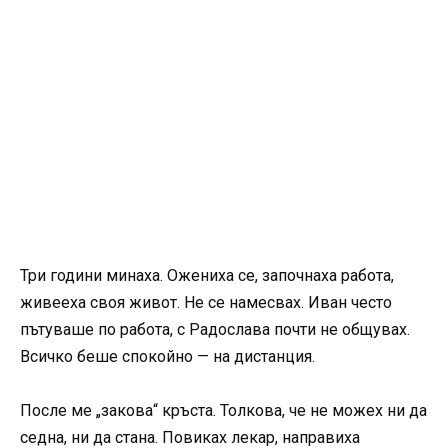
Три години минаха. Ожениха се, започнаха работа,
живееха своя живот. Не се намесвах. Иван често
пътуваше по работа, с Радослава почти не общувах.
Всичко беше спокойно — на дистанция.
После ме „закова“ кръста. Толкова, че не можех ни да
седна, ни да стана. Повиках лекар, направиха