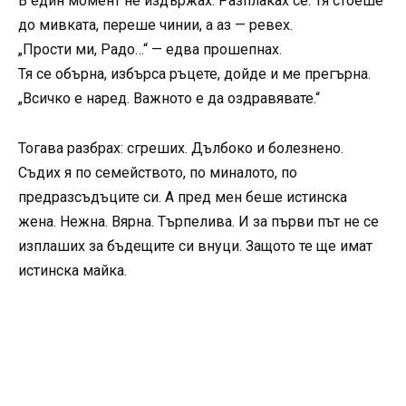
В един момент не издържах. Разплаках се. Тя стоеше
до мивката, переше чинии, а аз — ревех.
„Прости ми, Радо…“ — едва прошепнах.
Тя се обърна, избърса ръцете, дойде и ме прегърна.
„Всичко е наред. Важното е да оздравявате.“
Тогава разбрах: сгреших. Дълбоко и болезнено.
Съдих я по семейството, по миналото, по
предразсъдъците си. А пред мен беше истинска
жена. Нежна. Вярна. Търпелива. И за първи път не се
изплаших за бъдещите си внуци. Защото те ще имат
истинска майка.