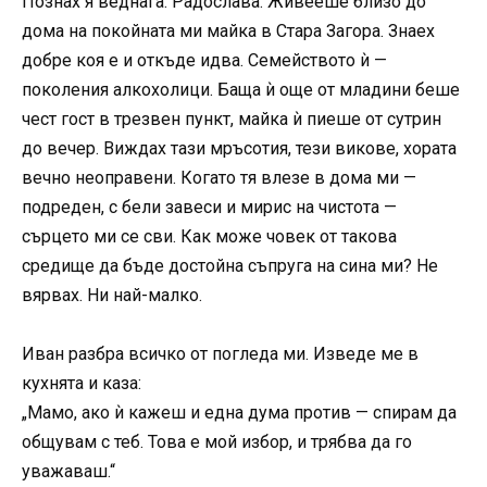
Познах я веднага. Радослава. Живееше близо до
дома на покойната ми майка в Стара Загора. Знаех
добре коя е и откъде идва. Семейството ѝ —
поколения алкохолици. Баща ѝ още от младини беше
чест гост в трезвен пункт, майка ѝ пиеше от сутрин
до вечер. Виждах тази мръсотия, тези викове, хората
вечно неоправени. Когато тя влезе в дома ми —
подреден, с бели завеси и мирис на чистота —
сърцето ми се сви. Как може човек от такова
средище да бъде достойна съпруга на сина ми? Не
вярвах. Ни най-малко.
Иван разбра всичко от погледа ми. Изведе ме в
кухнята и каза:
„Мамо, ако ѝ кажеш и една дума против — спирам да
общувам с теб. Това е мой избор, и трябва да го
уважаваш.“