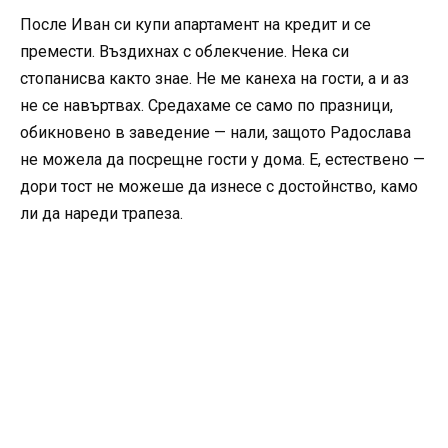
После Иван си купи апартамент на кредит и се
премести. Въздихнах с облекчение. Нека си
стопанисва както знае. Не ме канеха на гости, а и аз
не се навъртвах. Средахаме се само по празници,
обикновено в заведение — нали, защото Радослава
не можела да посрещне гости у дома. Е, естествено —
дори тост не можеше да изнесе с достойнство, камо
ли да нареди трапеза.