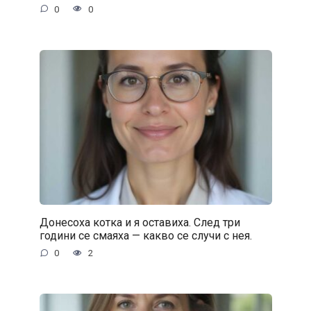
0
0
Донесоха котка и я оставиха. След три
години се смаяха — какво се случи с нея.
0
2