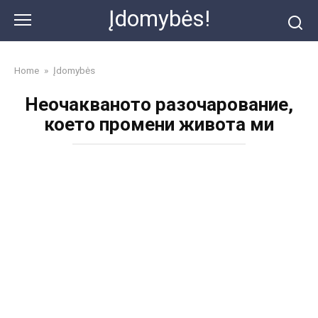
Skip
Įdomybės!
to
content
Home
»
Įdomybės
Неочакваното разочарование,
което промени живота ми