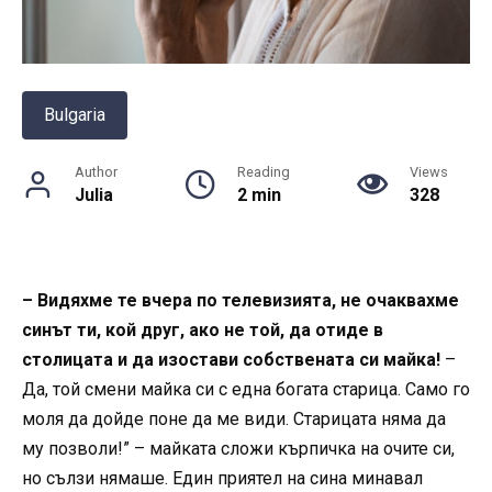
Bulgaria
Author
Reading
Views
Julia
2 min
328
– Видяхме те вчера по телевизията, не очаквахме
синът ти, кой друг, ако не той, да отиде в
столицата и да изостави собствената си майка!
–
Да, той смени майка си с една богата старица. Само го
моля да дойде поне да ме види. Старицата няма да
му позволи!” – майката сложи кърпичка на очите си,
но сълзи нямаше. Един приятел на сина минавал