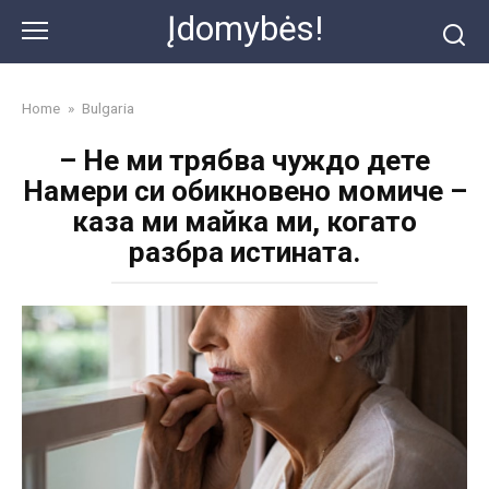
Skip
Įdomybės!
to
content
Home
»
Bulgaria
– Не ми трябва чуждо дете
Намери си обикновено момиче –
каза ми майка ми, когато
разбра истината.