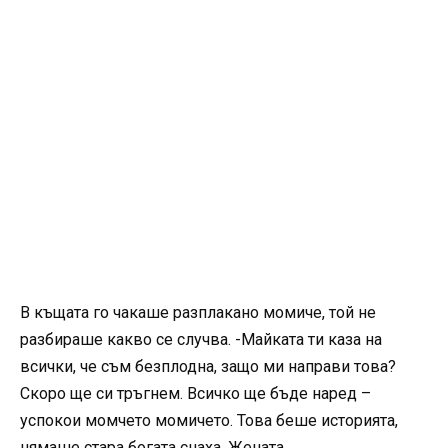
В къщата го чакаше разплакано момиче, той не
разбираше какво се случва. -Майката ти каза на
всички, че съм безплодна, защо ми направи това?
Скоро ще си тръгнем. Всичко ще бъде наред –
успокои момчето момичето. Това беше историята,
нямаше стара богата снаха. Жената