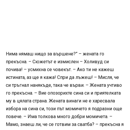
Нима нямаш нищо за вършене?” – жената го
прекъсна. – Сюжетът е измислен – Холивуд си
почива! – усмихна се човекът. – Ако ти не кажеш
истината, аз ще я кажа! Спри да лъжеш! – Мисля, че
си тръгнал нанякъде, така че върви. – Жената учтиво
го прекъсна. – Вие опозорихте сина си и приятелката
му в цялата страна. Жената винаги не е харесвала
избора на сина си, този път момичето я подразни още
повече. – Има толкова много добри момичета. –
Мамо, знаеш ли, че се готвим за сватба? – прекъсна я