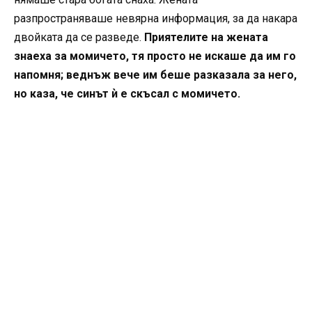
разпространяваше невярна информация, за да накара
двойката да се разведе.
Приятелите на жената
знаеха за момичето, тя просто не искаше да им го
напомня; веднъж вече им беше разказала за него,
но каза, че синът ѝ е скъсал с момичето.