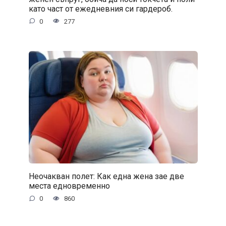
като част от ежедневния си гардероб.
0
277
Неочакван полет: Как една жена зае две
места едновременно
0
860