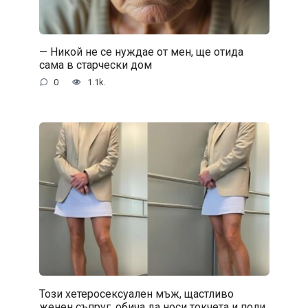
— Никой не се нуждае от мен, ще отида
сама в старчески дом
0
1.1k.
Този хетеросексуален мъж, щастливо
женен съпруг, обича да носи токчета и поли