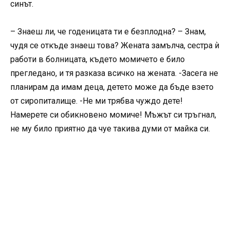
синът.
– Знаеш ли, че годеницата ти е безплодна? – Знам,
чудя се откъде знаеш това? Жената замълча, сестра ѝ
работи в болницата, където момичето е било
прегледано, и тя разказа всичко на жената. -Засега не
планирам да имам деца, детето може да бъде взето
от сиропиталище. -Не ми трябва чуждо дете!
Намерете си обикновено момиче! Мъжът си тръгнал,
не му било приятно да чуе такива думи от майка си.