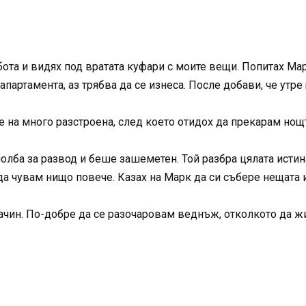
ота и видях под вратата куфари с моите вещи. Попитах Марк
апартамента, аз трябва да се изнеса. После добави, че утре
е на много разстроена, след което отидох да прекарам нощ
лба за развод и беше зашеметен. Той разбра цялата истин
 да чувам нищо повече. Казах на Марк да си събере нещата 
начин. По-добре да се разочаровам веднъж, отколкото да жи