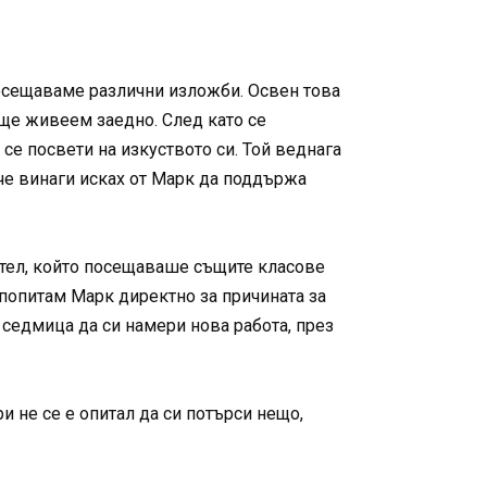
посещаваме различни изложби. Освен това
ще живеем заедно. След като се
се посвети на изкуството си. Той веднага
че винаги исках от Марк да поддържа
ятел, който посещаваше същите класове
а попитам Марк директно за причината за
а седмица да си намери нова работа, през
и не се е опитал да си потърси нещо,