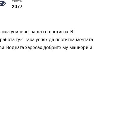
Views
2077
ла усилено, за да го постигна. В
абота тук. Така успях да постигна мечтата
си. Веднага харесах добрите му маниери и