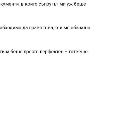
кументи, в които съпругът ми уж беше
обходимо да правя това, той ме обичал и
стина беше просто перфектен – готвеше