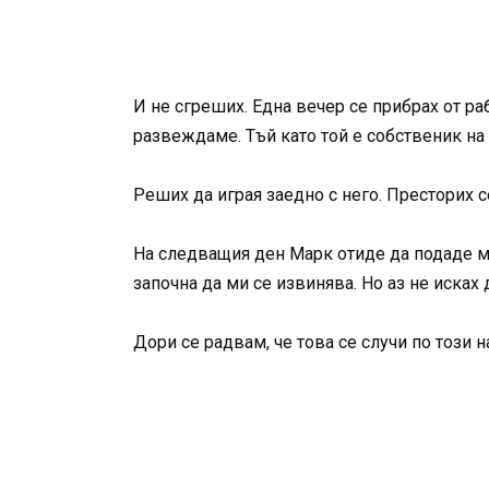
И не сгреших. Една вечер се прибрах от раб
развеждаме. Тъй като той е собственик на 
Реших да играя заедно с него. Престорих с
На следващия ден Марк отиде да подаде мо
започна да ми се извинява. Но аз не исках
Дори се радвам, че това се случи по този 