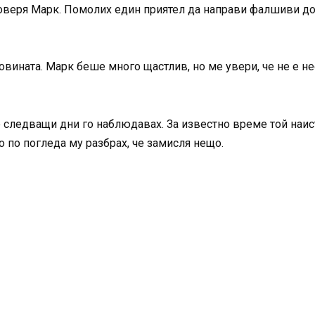
роверя Марк. Помолих един приятел да направи фалшиви до
вината. Марк беше много щастлив, но ме увери, че не е не
е следващи дни го наблюдавах. За известно време той наи
 по погледа му разбрах, че замисля нещо.