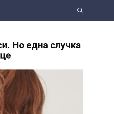
си. Но една случка
ице