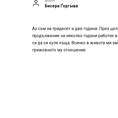
Author
Бисера Ґоргыва
Аз съм на тридесет и две години. През цел
продължение на няколко години работих в ч
си да си купя къща. Всичко в живота ми за
грижовното му отношение.