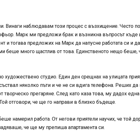
ини. Винаги наблюдавам този процес с възхищение. Често 
офьор. Марк ми предложи брак и възникна въпросът къде 
 и тогава предложих на Марк да напусне работата си и да 
ми беше много щастлив от това. Единственото нещо беше, 
о художествено студио. Един ден срещнах на улицата при
отсъствал няколко пъти и че не си вдига телефона. Реших д
от творческо прегаряне. След като каза това, му дадох едн
Той отговори, че ще го направи в близко бъдеще.
ше намерил работа. От негови приятели научих, че той дор
 надяваше, че ще му препиша апартамента си.