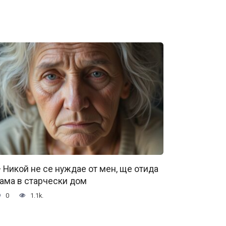
 Никой не се нуждае от мен, ще отида
ама в старчески дом
0
1.1k.