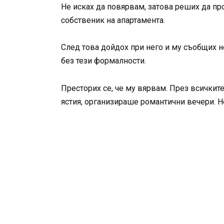
Не исках да повярвам, затова реших да п
собственик на апартамента.
След това дойдох при него и му съобщих но
без тези формалности.
Престорих се, че му вярвам. През всичкит
ястия, организираше романтични вечери. Но