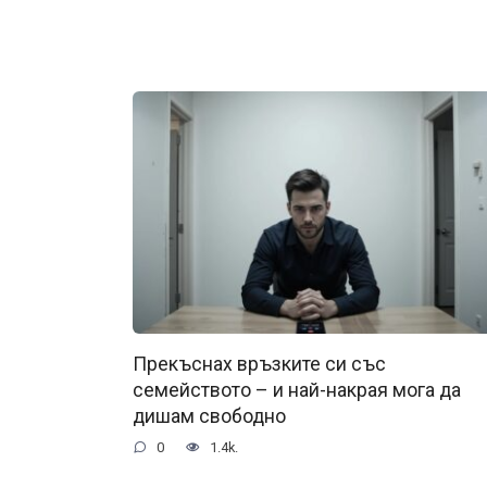
Прекъснах връзките си със
семейството – и най-накрая мога да
дишам свободно
0
1.4k.