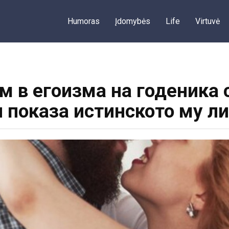
Humoras
Įdomybės
Life
Virtuvė
м в егоизма на годеника 
 показа истинското му л