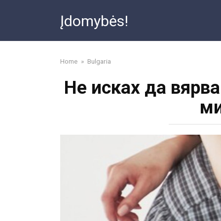
Skip
Įdomybės!
to
content
Home
»
Bulgaria
Не исках да вярва
ми