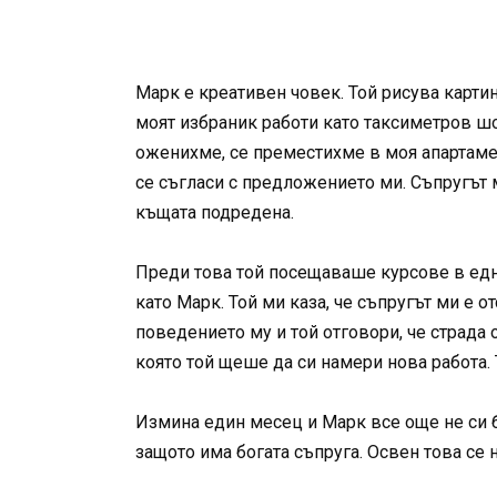
Марк е креативен човек. Той рисува карт
моят избраник работи като таксиметров ш
оженихме, се преместихме в моя апартамент
се съгласи с предложението ми. Съпругът 
къщата подредена.
Преди това той посещаваше курсове в едн
като Марк. Той ми каза, че съпругът ми е 
поведението му и той отговори, че страда 
която той щеше да си намери нова работа. 
Измина един месец и Марк все още не си бе
защото има богата съпруга. Освен това се