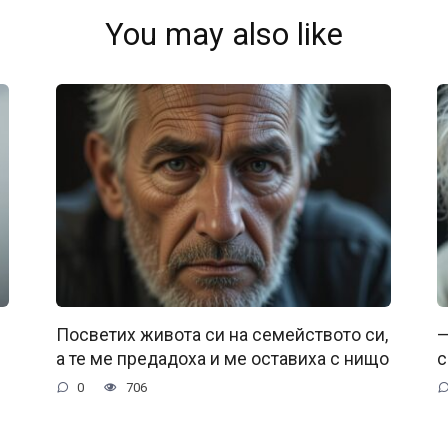
You may also like
Посветих живота си на семейството си,
—
а те ме предадоха и ме оставиха с нищо
с
0
706