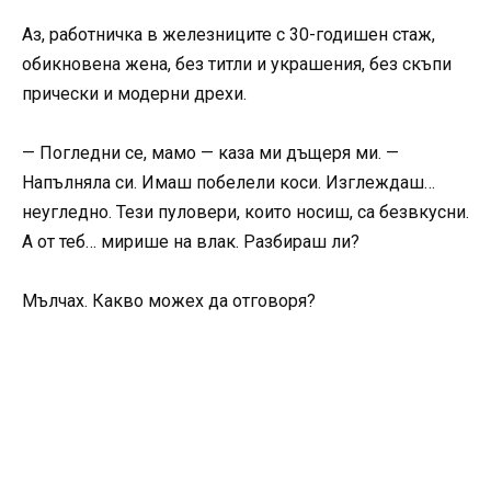
Аз, работничка в железниците с 30-годишен стаж,
обикновена жена, без титли и украшения, без скъпи
прически и модерни дрехи.
— Погледни се, мамо — каза ми дъщеря ми. —
Напълняла си. Имаш побелели коси. Изглеждаш…
неугледно. Тези пуловери, които носиш, са безвкусни.
А от теб… мирише на влак. Разбираш ли?
Мълчах. Какво можех да отговоря?