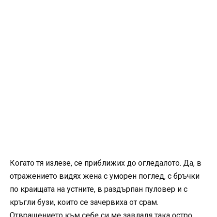
Когато тя излезе, се приближих до огледалото. Да, в
отражението видях жена с уморен поглед, с бръчки
по краищата на устните, в раздърпан пуловер и с
кръгли бузи, които се зачервиха от срам.
Отвращението към себе си ме завладя така остро,