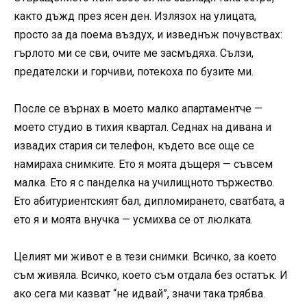
както дъжд през ясен ден. Излязох на улицата,
просто за да поема въздух, и изведнъж почувствах:
гърлото ми се сви, очите ме засмъдяха. Сълзи,
предателски и горчиви, потекоха по бузите ми.
После се върнах в моето малко апартаментче —
моето студио в тихия квартал. Седнах на дивана и
извадих стария си телефон, където все още се
намираха снимките. Ето я моята дъщеря — съвсем
малка. Ето я с панделка на училищното тържество.
Ето абитуриентският бал, дипломирането, сватбата, а
ето я и моята внучка — усмихва се от люлката.
Целият ми живот е в тези снимки. Всичко, за което
съм живяла. Всичко, което съм отдала без остатък. И
ако сега ми казват “не идвай”, значи така трябва.