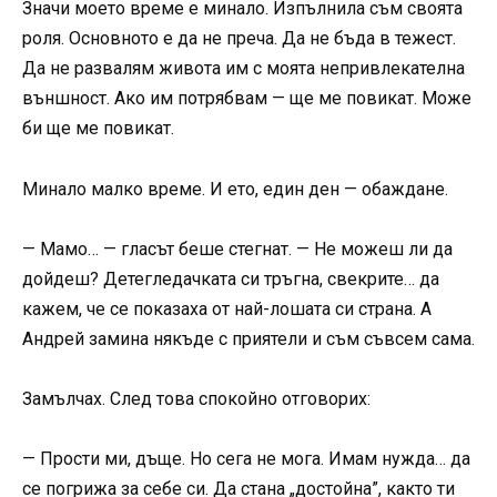
Значи моето време е минало. Изпълнила съм своята
роля. Основното е да не преча. Да не бъда в тежест.
Да не развалям живота им с моята непривлекателна
външност. Ако им потрябвам — ще ме повикат. Може
би ще ме повикат.
Минало малко време. И ето, един ден — обаждане.
— Мамо… — гласът беше стегнат. — Не можеш ли да
дойдеш? Детегледачката си тръгна, свекрите… да
кажем, че се показаха от най-лошата си страна. А
Андрей замина някъде с приятели и съм съвсем сама.
Замълчах. След това спокойно отговорих:
— Прости ми, дъще. Но сега не мога. Имам нужда… да
се погрижа за себе си. Да стана „достойна”, както ти