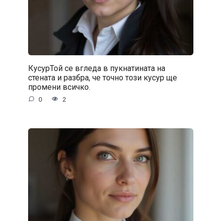
КусурТой се вгледа в пукнатината на
стената и разбра, че точно този кусур ще
промени всичко.
0
2