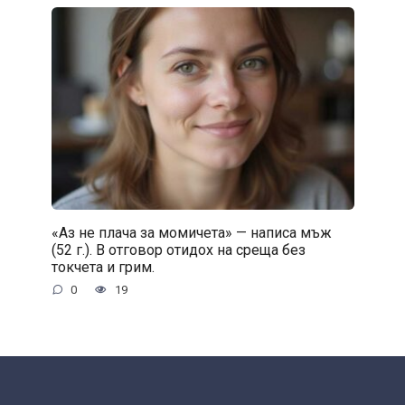
«Аз не плача за момичета» — написа мъж
(52 г.). В отговор отидох на среща без
токчета и грим.
0
19