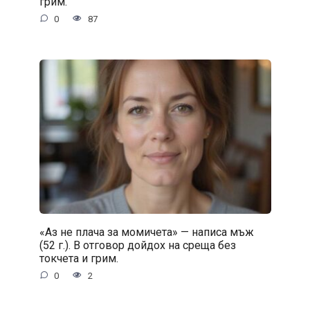
грим.
0
87
«Аз не плача за момичета» — написа мъж
(52 г.). В отговор дойдох на среща без
токчета и грим.
0
2