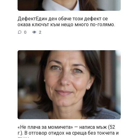
ДефектЕдин ден обаче този дефект се
оказа ключът към нещо много по-голямо.
0
2
«Не плача за момичета» — написа мъж (52
г.). В отговор отидох на среща без токчета и