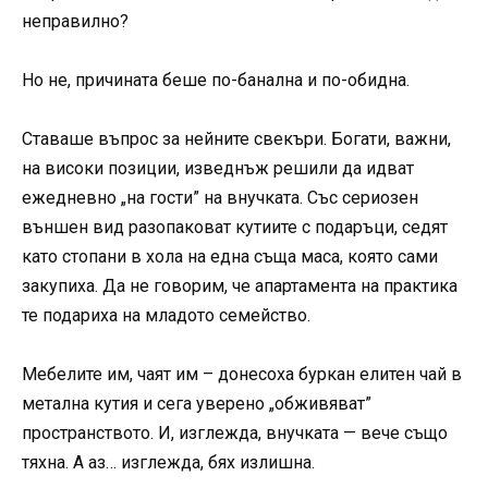
неправилно?
Но не, причината беше по-банална и по-обидна.
Ставаше въпрос за нейните свекъри. Богати, важни,
на високи позиции, изведнъж решили да идват
ежедневно „на гости” на внучката. Със сериозен
външен вид разопаковат кутиите с подаръци, седят
като стопани в хола на една съща маса, която сами
закупиха. Да не говорим, че апартамента на практика
те подариха на младото семейство.
Мебелите им, чаят им – донесоха буркан елитен чай в
метална кутия и сега уверено „обживяват”
пространството. И, изглежда, внучката — вече също
тяхна. А аз… изглежда, бях излишна.