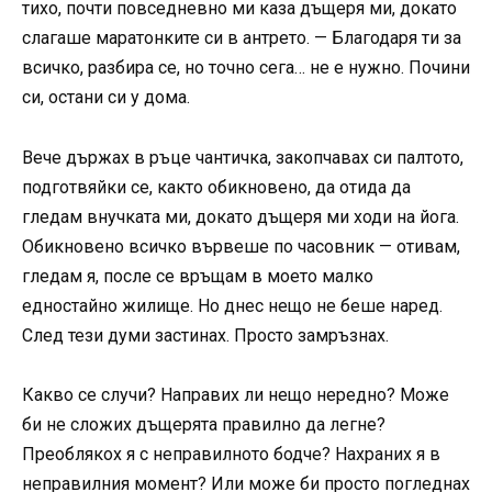
тихо, почти повседневно ми каза дъщеря ми, докато
слагаше маратонките си в антрето. — Благодаря ти за
всичко, разбира се, но точно сега… не е нужно. Почини
си, остани си у дома.
Вече държах в ръце чантичка, закопчавах си палтото,
подготвяйки се, както обикновено, да отида да
гледам внучката ми, докато дъщеря ми ходи на йога.
Обикновено всичко вървеше по часовник — отивам,
гледам я, после се връщам в моето малко
едностайно жилище. Но днес нещо не беше наред.
След тези думи застинах. Просто замръзнах.
Какво се случи? Направих ли нещо нередно? Може
би не сложих дъщерята правилно да легне?
Преоблякох я с неправилното бодче? Нахраних я в
неправилния момент? Или може би просто погледнах