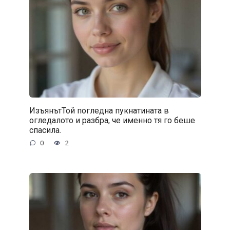
ИзъянътТой погледна пукнатината в
огледалото и разбра, че именно тя го беше
спасила.
0
2