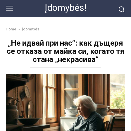
Skip
Įdomybės!
to
content
Home
»
Įdomybės
„Не идвай при нас“: как дъщеря
се отказа от майка си, когато тя
стана „некрасива“