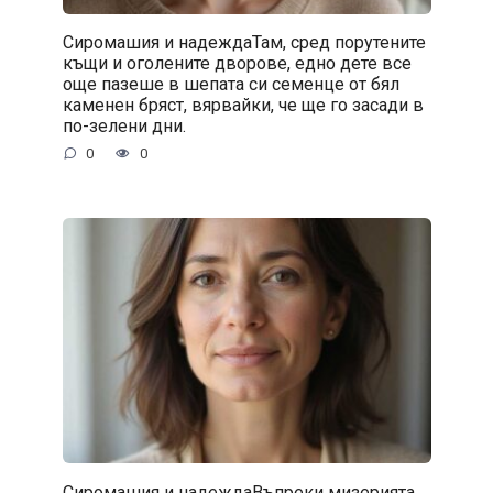
Сиромашия и надеждаТам, сред порутените
къщи и оголените дворове, едно дете все
още пазеше в шепата си семенце от бял
каменен бряст, вярвайки, че ще го засади в
по-зелени дни.
0
0
Сиромашия и надеждаВъпреки мизерията,