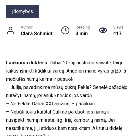
Įdomybės
Author
Reading
Views
Clara Schmidt
3 min
417
Laukiuosi dukters.
Dabar 20-oji nėštumo savaitė, taigi
laikas išrinkti kūdikiui vardą. Anądien mano vyras grįžo iš
močiutės namų kaime ir pasakė:
– Julija, pavadinkime mūsų dukrą Fekla? Senelė pažadėjo
nurašyti namą, jei anūkė nešios jos vardą.
– Ne Fekla! Dabar XXI amžius, – pasakiau.
– Nebūk tokia karšta! Galime parduoti jos namą ir
nusipirkti namą mieste. Irgi trijų kambarių namą. Jei
nesutiksime, ji jį atiduos kam nors kitam. Aš turiu didelę