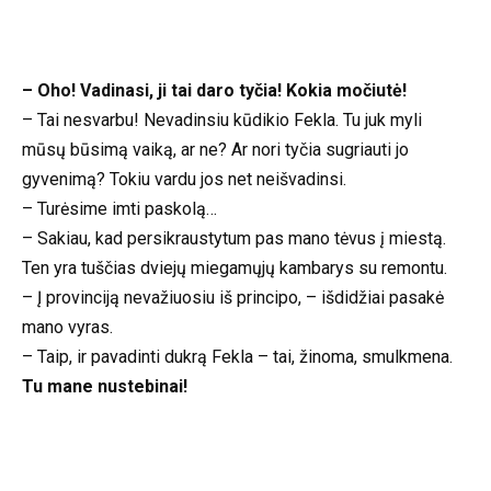
– Oho! Vadinasi, ji tai daro tyčia! Kokia močiutė!
– Tai nesvarbu! Nevadinsiu kūdikio Fekla. Tu juk myli
mūsų būsimą vaiką, ar ne? Ar nori tyčia sugriauti jo
gyvenimą? Tokiu vardu jos net neišvadinsi.
– Turėsime imti paskolą…
– Sakiau, kad persikraustytum pas mano tėvus į miestą.
Ten yra tuščias dviejų miegamųjų kambarys su remontu.
– Į provinciją nevažiuosiu iš principo, – išdidžiai pasakė
mano vyras.
– Taip, ir pavadinti dukrą Fekla – tai, žinoma, smulkmena.
Tu mane nustebinai!