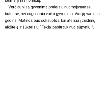
šeimą, ji ras norinčių.
– Verčiau visą gyvenimą praleisiu nuomojamuose
butuose, nei sugriausiu vaiko gyvenimą. Visi ją vadins ir
gėdins. Motinos bus šokiruotos, kai ateisiu į žaidimų
aikštelę ir šūktelsiu: “Fekla, pasitrauk nuo sūpynių!”.