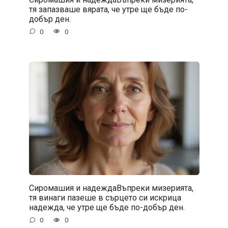
тя запазваше вярата, че утре ще бъде по-
добър ден.
0
0
Сиромашия и надеждаВъпреки мизерията,
тя винаги пазеше в сърцето си искрица
надежда, че утре ще бъде по-добър ден.
0
0