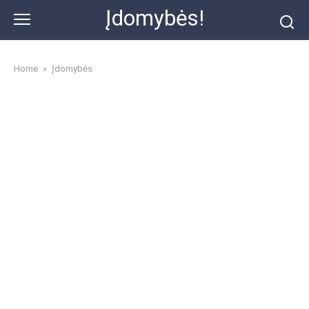
Skip
Įdomybės!
to
content
Home
»
Įdomybės