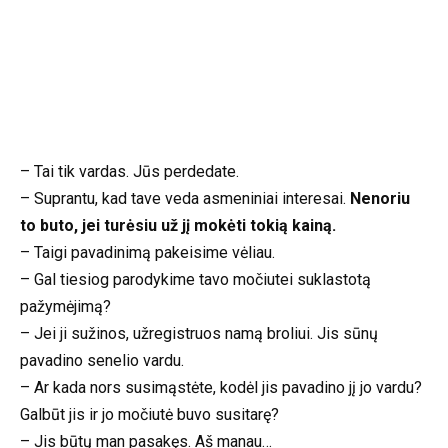
– Tai tik vardas. Jūs perdedate.
– Suprantu, kad tave veda asmeniniai interesai.
Nenoriu
to buto, jei turėsiu už jį mokėti tokią kainą.
– Taigi pavadinimą pakeisime vėliau.
– Gal tiesiog parodykime tavo močiutei suklastotą
pažymėjimą?
– Jei ji sužinos, užregistruos namą broliui. Jis sūnų
pavadino senelio vardu.
– Ar kada nors susimąstėte, kodėl jis pavadino jį jo vardu?
Galbūt jis ir jo močiutė buvo susitarę?
– Jis būtų man pasakęs. Aš manau…