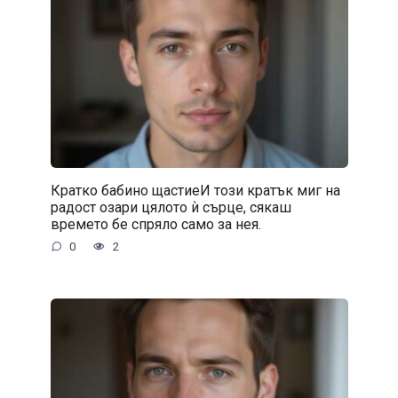
Кратко бабино щастиеИ този кратък миг на
радост озари цялото ѝ сърце, сякаш
времето бе спряло само за нея.
0
2