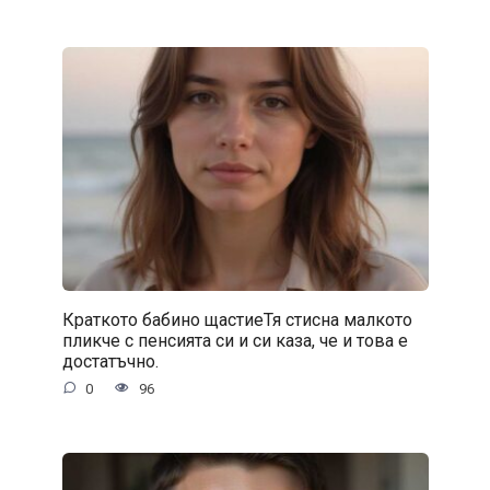
Краткото бабино щастиеТя стисна малкото
пликче с пенсията си и си каза, че и това е
достатъчно.
0
96