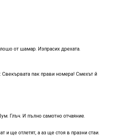
-лошо от шамар. Изпрасих дрехата.
: Свекървата пак прави номера! Смехът й
Шум. Глъч. И пълно самотно отчаяние.
 и ще отлетят, а аз ще стоя в празни стаи.