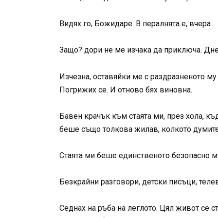
Видях го, Божидаре. В пералнята е, вчера
Защо? дори не ме изчака да приключа. Днес
Изчезна, оставяйки ме с раздразненото му
Погрижих се. И отново бях виновна.
Бавен крачък към стаята ми, през хола, к
беше също толкова жилав, колкото думите
Стаята ми беше единственото безопасно мя
Безкрайни разговори, детски писъци, телев
Седнах на ръба на леглото. Цял живот се ст