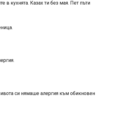
е в кухнята. Казах ти без мая. Пет пъти
еница.
ергия.
 живота си нямаше алергия към обикновен