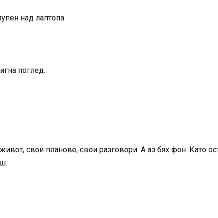
упен над лаптопа.
игна поглед.
 живот, свои планове, свои разговори. А аз бях фон. Като о
ш.