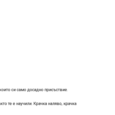
а които си само досадно присъствие.
кто те е научили. Крачка наляво, крачка