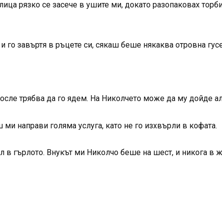
Елица рязко се засече в ушите ми, докато разопаковах торбит
и го завъртя в ръцете си, сякаш беше някаква отровна гус
после трябва да го ядем. На Николчето може да му дойде ал
 ми направи голяма услуга, като не го изхвърли в кофата.
ал в гърлото. Внукът ми Николчо беше на шест, и никога в