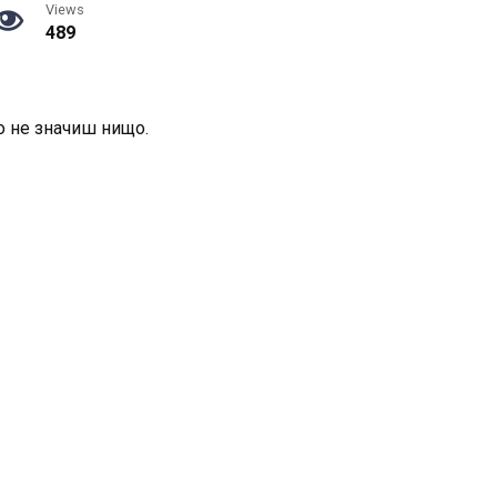
Views
489
то не значиш нищо.