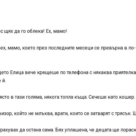
 щях да го облека! Ех, мамо!
 ех, мамо, което през последните месеци се превърна в по
ъдето Елица вече крещеше по телефона с някаква приятелка
 й.
сто в тази голяма, някога топла къща. Сечеше като кошер.
изор, който не млъква, врати, които се затварят с трясък. 
рахувах да остана сама. Бях уплашена, че децата ще пораснат