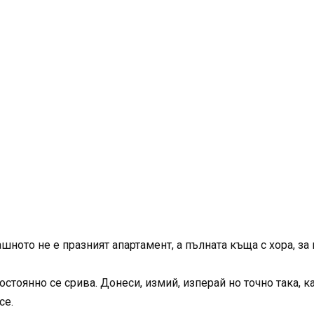
ашното не е празният апартамент, а пълната къща с хора, з
стоянно се срива. Донеси, измий, изперай но точно така, ка
се.