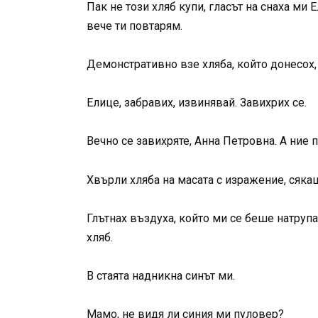
Пак не този хляб купи, гласът на снаха ми 
вече ти повтарям.
Демонстративно взе хляба, който донесох, 
Елице, забравих, извинявай. Завихрих се.
Вечно се завихряте, Анна Петровна. А ние 
Хвърли хляба на масата с изражение, сякаш
Глътнах въздуха, който ми се беше натруп
хляб.
В стаята надникна синът ми.
Мамо, не видя ли синия ми пуловер?