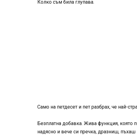
Колко съм била глупава.
Само на петдесет и пет разбрах, че най-стр
Безплатна добавка. Жива функция, която по
надясно и вече си пречка, дразниш, пъхаш 