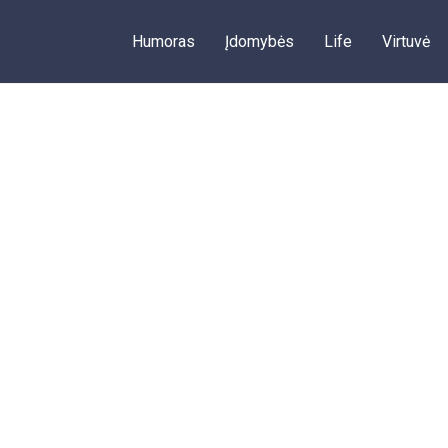
Humoras
Įdomybės
Life
Virtuvė