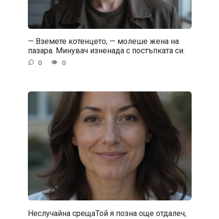
— Вземете котенцето, — молеше жена на
пазара. Минувач изненада с постъпката си.
0
0
Неслучайна срещаТой я позна още отдалеч,