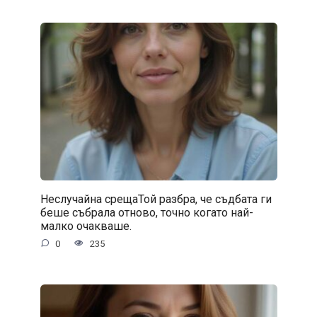
Неслучайна срещаТой разбра, че съдбата ги
беше събрала отново, точно когато най-
малко очакваше.
0
235