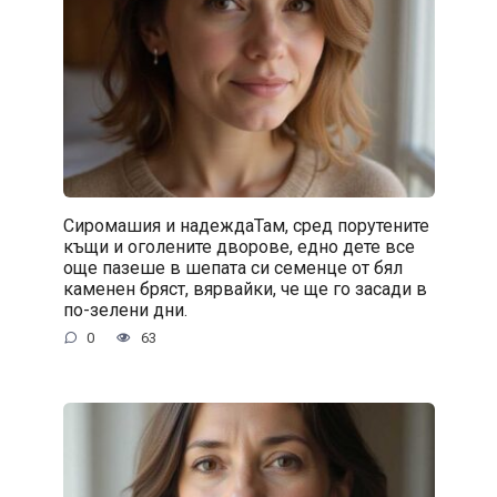
Сиромашия и надеждаТам, сред порутените
къщи и оголените дворове, едно дете все
още пазеше в шепата си семенце от бял
каменен бряст, вярвайки, че ще го засади в
по-зелени дни.
0
63