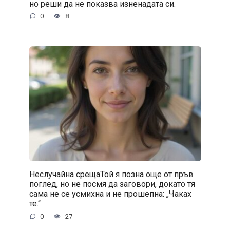
но реши да не показва изненадата си.
0
8
Неслучайна срещаТой я позна още от пръв
поглед, но не посмя да заговори, докато тя
сама не се усмихна и не прошепна: „Чаках
те.“
0
27