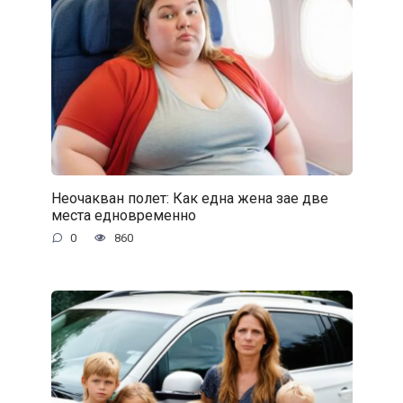
Неочакван полет: Как една жена зае две
места едновременно
0
860