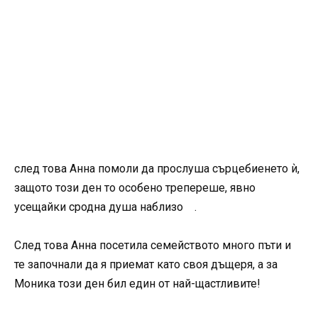
след това Анна помоли да прослуша сърцебиенето ѝ,
защото този ден то особено трепереше, явно
усещайки сродна душа наблизо .
След това Анна посетила семейството много пъти и
те започнали да я приемат като своя дъщеря, а за
Моника този ден бил един от най-щастливите!