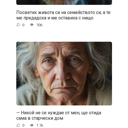
Посветих живота си на семейството си, а те
ме предадоха и ме оставиха с нищо
0
706
— Никой не се нуждае от мен, ще отида
сама в старчески дом
0
1.1k.