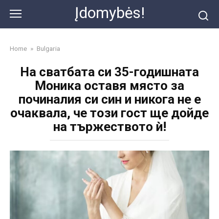
Skip
Įdomybės!
to
content
Home
»
Bulgaria
На сватбата си 35-годишната
Моника оставя място за
починалия си син и никога не е
очаквала, че този гост ще дойде
на тържеството ѝ!