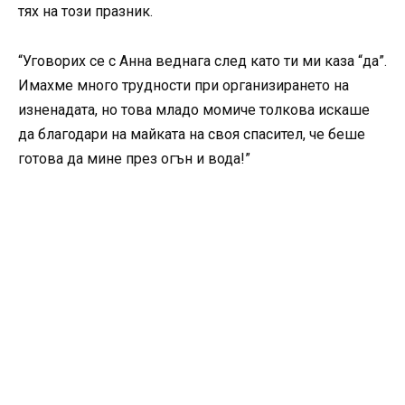
тях на този празник.
“Уговорих се с Анна веднага след като ти ми каза “да”.
Имахме много трудности при организирането на
изненадата, но това младо момиче толкова искаше
да благодари на майката на своя спасител, че беше
готова да мине през огън и вода!”