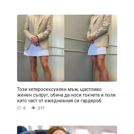
Този хетеросексуален мъж, щастливо
женен съпруг, обича да носи токчета и поли
като част от ежедневния си гардероб.
0
277