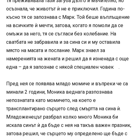
Тя преживявала тази загуба дълго и мъчително, но
осъзнала, че животът ѝ не е приключил. Година по-
късно тя се запознава с Марк. Той беше въплъщение
на всичките ѝ мечти, затова, когато я помоли да се
омъжи за него, тя се съгласи без колебание. На
сватбата не забравила и за сина си и му оставила
място на масата и послание. Марк знаел за
намеренията на жената и решил да я изненада с още
една – да я запознае с някой специален човек .
Пред нея се появява младо момиче и въпреки че са
минали 2 години, Моника веднага разпознава
непознатата като момичето, на което е
трансплантирано сърцето след смъртта на сина ѝ.
Младоженецът разбрал колко много Моника би
искала синът ѝ да бъде с нея на такъв важен празник,
затова решил, че сърцето му определено ще бъде с