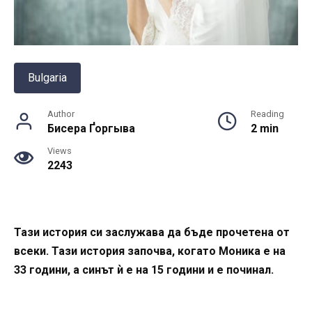
Bulgaria
Author
Reading
Бисера Ґоргыва
2 min
Views
2243
Тази история си заслужава да бъде прочетена от
всеки. Тази история започва, когато Моника е на
33 години, а синът ѝ е на 15 години и е починал.