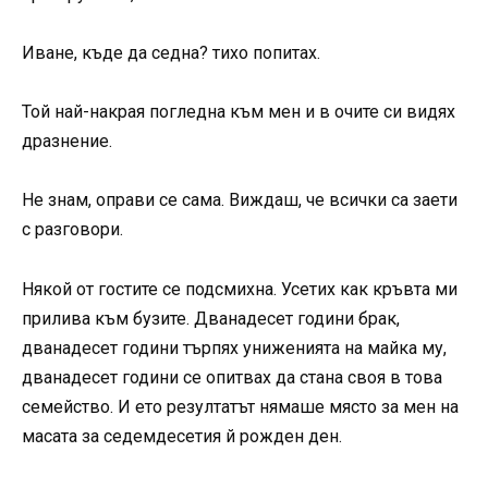
Иване, къде да седна? тихо попитах.
Той най-накрая погледна към мен и в очите си видях
дразнение.
Не знам, оправи се сама. Виждаш, че всички са заети
с разговори.
Някой от гостите се подсмихна. Усетих как кръвта ми
прилива към бузите. Дванадесет години брак,
дванадесет години търпях униженията на майка му,
дванадесет години се опитвах да стана своя в това
семейство. И ето резултатът нямаше място за мен на
масата за седемдесетия й рожден ден.