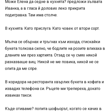
Може Елена да седне в кухнята? предложи зълвата
Иванка, а в гласа й долових леко прикрита
подигравка. Там има столче.
В кухнята. Като прислуга. Като човек от втори сорт.
Мълча се обърнах и тръгнах към изхода, стискайки
букета толкова силно, че бодлите на розите впихаха в
дланите ми през хартията. Отзад се чу смях някой
разказваше виц. Никой не ме повика, никой не се
опита да ме спре.
В коридора на ресторанта хвърлих букета в кофата и
извадих телефона си. Ръцете ми трепереха, докато
извиках такси.
Къде отиваме? попита шофьорът, когато се качих в