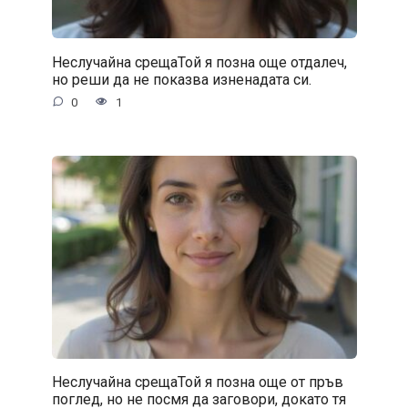
Неслучайна срещаТой я позна още отдалеч,
но реши да не показва изненадата си.
0
1
Неслучайна срещаТой я позна още от пръв
поглед, но не посмя да заговори, докато тя