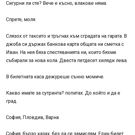
Сигурни ли сте? Вече е късно, влакове няма.
Спрете, моля.
Слязох от таксито и тръгнах към сградата на гарата. В
джоба си държах банкова карта общата ни сметка с
Иван. На нея бяха спестяванията ни, които бяхме
събирали за нова кола. Двеста петдесет хиляди лева.
В билетната каса дежуреше сънно момиче.
Какво имате за сутринта? попитах. До който и да е
град.
София, Пловдив, Варна
София, бързо казах, без да се замислям. Един билет.