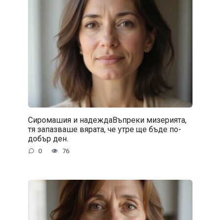
Сиромашия и надеждаВъпреки мизерията,
тя запазваше вярата, че утре ще бъде по-
добър ден.
0
76