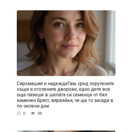
Сиромашия и надеждаТам, сред порутените
къщи и оголените дворове, едно дете все
още пазеше в шепата си семенце от бял
каменен бряст, вярвайки, че ще го засади в
по-зелени дни.
0
58