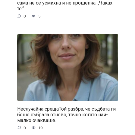
сама не се усмихна и не прошепна: „Чаках
те.“
0
5
Неслучайна срещаТой разбра, че съдбата ги
беше събрала отново, точно когато най-
малко очакваше.
0
19