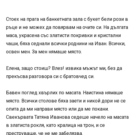
Стоех на прага на банкетната зала с букет бели рози в
ръце и не можех да повярвам на очите си. На дългата
маса, украсена със златисти покривки и кристални
чаши, бяха седнали всички роднини на Иван. Всички,
освен мен. За мен нямаше място.
Елена, защо стоиш? Влез! извика мъжът ми, без да
прекъсва разговора си с братовчед си.
Бавен поглед хвърлих по масата. Наистина нямаше
място. Всички столове бяха заети и никой дори не се
опита да ми направи място или да ме покани.
Свекървата Татяна Иванова седеше начело на масата
в златиста рокля, като кралица на трон, и се
преструваше, че не ме забелязва.