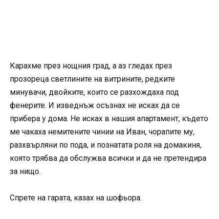
Карахме през нощния град, а аз гледах през
прозореца светлините на витрините, редките
минувачи, двойките, които се разхождаха под
фенерите. И изведнъж осъзнах не исках да се
прибера у дома. Не исках в нашия апартамент, където
ме чакаха немитените чинии на Иван, чорапите му,
разхвърляни по пода, и познатата роля на домакиня,
която трябва да обслужва всички и да не претендира
за нищо.
Спрете на гарата, казах на шофьора.