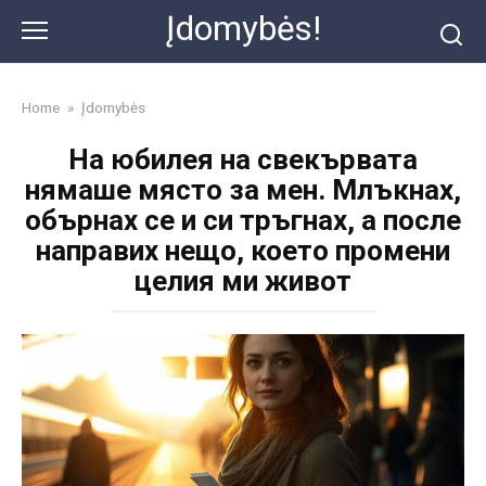
Skip
Įdomybės!
to
content
Home
»
Įdomybės
На юбилея на свекървата
нямаше място за мен. Млъкнах,
обърнах се и си тръгнах, а после
направих нещо, което промени
целия ми живот